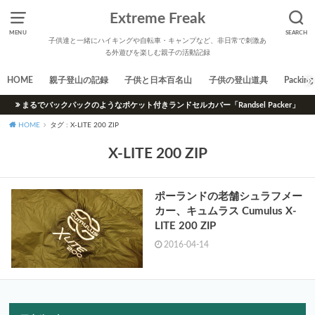
Extreme Freak
MENU
SEARCH
子供達と一緒にハイキングや自転車・キャンプなど、非日常で刺激あ
る外遊びを楽しむ親子の活動記録
HOME
親子登山の記録
子供と日本百名山
子供の登山道具
Packing 
まるでバックパックのようなポケット付きランドセルカバー「Randsel Packer」
HOME
タグ : X-LITE 200 ZIP
X-LITE 200 ZIP
ポーランドの老舗シュラフメー
カー、キュムラス Cumulus X-
LITE 200 ZIP
2016-04-14