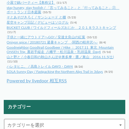
小屋で鍋パーティー【奥秩父】
(11/17)
stay hungry, stay foolish / 「言ってみること」と「行ってみること」②
ポートランド日本庭園
(10/5)
そとあそびきろく / サンシェード と棚
(5/23)
星空キャンプ日記 / デビューはソログル
(5/4)
BUCKET CLUB / ワイルドフィールズおじか ２０１８ラストキャンプ
(11/7)
子供と一緒にアウトドアへGO! / 安達太良山の紅葉
(10/12)
Oniyon spice / 20180721 避暑キャンプ -関西の軽井沢へ-
(8/4)
Goodneighbor,Goodtrail,Goodbeer / Hike ： 2017.11_東北_Mountain
ONSEN Trip_裏岩手縦走_八幡平・松川温泉・乳頭温泉_Day4
(5/16)
山と野と / 小春日和の秋山さんぽ＠奥多摩・鷹ノ巣山 2016.11.5(土)
(11/10)
ハレタヒニ。 / 高島トレイル DAY3・DAY4
(8/26)
SOLA Sunny Day / Fastpacking the Northern Alps Trail in 3days
(9/25)
Powered by livedoor 相互RSS
カテゴリー