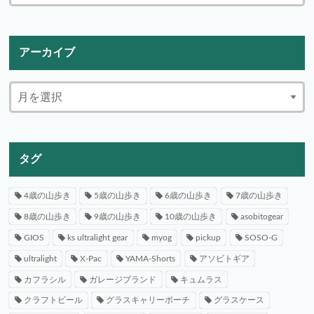
アーカイブ
タグ
4歳の山歩き
5歳の山歩き
6歳の山歩き
7歳の山歩き
8歳の山歩き
9歳の山歩き
10歳の山歩き
asobitogear
GIOS
ks ultralight gear
myog
pickup
SOSO-G
ultralight
X-Pac
YAMA-Shorts
アソビトギア
カフラシル
ガレージブランド
キュムラス
クラフトビール
グラスキャリーポーチ
グラスケース