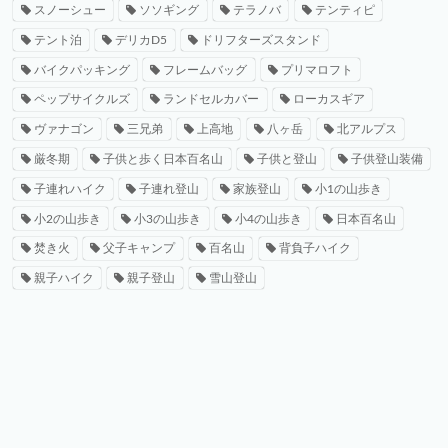
スノーシュー
ソソギング
テラノバ
テンティピ
テント泊
デリカD5
ドリフターズスタンド
バイクパッキング
フレームバッグ
プリマロフト
ペップサイクルズ
ランドセルカバー
ローカスギア
ヴァナゴン
三兄弟
上高地
八ヶ岳
北アルプス
厳冬期
子供と歩く日本百名山
子供と登山
子供登山装備
子連れハイク
子連れ登山
家族登山
小1の山歩き
小2の山歩き
小3の山歩き
小4の山歩き
日本百名山
焚き火
父子キャンプ
百名山
背負子ハイク
親子ハイク
親子登山
雪山登山