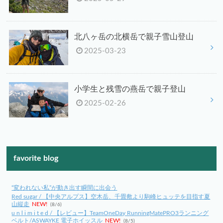
北八ヶ岳の北横岳で親子雪山登山
2025-03-23
小学生と残雪の燕岳で親子登山
2025-02-26
favorite blog
“変われない私”が動き出す瞬間に出会う
Red sugar / 【中央アルプス】空木岳、千畳敷より駒峰ヒュッテを目指す夏
山縦走
NEW!
(8/6)
u n l i m i t e d / 【レビュー】TeamOneDay RunningMatePRO3ランニング
ベルト/ASWAYKE 電子ホイッスル
NEW!
(8/5)