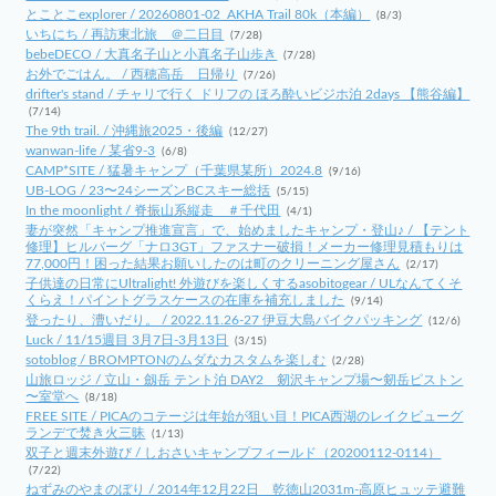
とことこexplorer / 20260801-02_AKHA Trail 80k（本編）
(8/3)
いちにち / 再訪東北旅 ＠二日目
(7/28)
bebeDECO / 大真名子山と小真名子山歩き
(7/28)
お外でごはん。 / 西穂高岳 日帰り
(7/26)
drifter's stand / チャリで行く ドリフの ほろ酔いビジホ泊 2days 【熊谷編】
(7/14)
The 9th trail. / 沖縄旅2025・後編
(12/27)
wanwan-life / 某省9-3
(6/8)
CAMP*SITE / 猛暑キャンプ（千葉県某所）2024.8
(9/16)
UB-LOG / 23〜24シーズンBCスキー総括
(5/15)
In the moonlight / 脊振山系縦走 ＃千代田
(4/1)
妻が突然「キャンプ推進宣言」で、始めましたキャンプ・登山♪ / 【テント
修理】ヒルバーグ「ナロ3GT」ファスナー破損！メーカー修理見積もりは
77,000円！困った結果お願いしたのは町のクリーニング屋さん
(2/17)
子供達の日常にUltralight! 外遊びを楽しくするasobitogear / ULなんてくそ
くらえ！パイントグラスケースの在庫を補充しました
(9/14)
登ったり、漕いだり。 / 2022.11.26-27 伊豆大島バイクパッキング
(12/6)
Luck / 11/15週目 3月7日-3月13日
(3/15)
sotoblog / BROMPTONのムダなカスタムを楽しむ
(2/28)
山旅ロッジ / 立山・劔岳 テント泊 DAY2 剱沢キャンプ場〜剱岳ピストン
〜室堂へ
(8/18)
FREE SITE / PICAのコテージは年始が狙い目！PICA西湖のレイクビューグ
ランデで焚き火三昧
(1/13)
双子と週末外遊び / しおさいキャンプフィールド（20200112-0114）
(7/22)
ねずみのやまのぼり / 2014年12月22日 乾徳山2031m-高原ヒュッテ避難