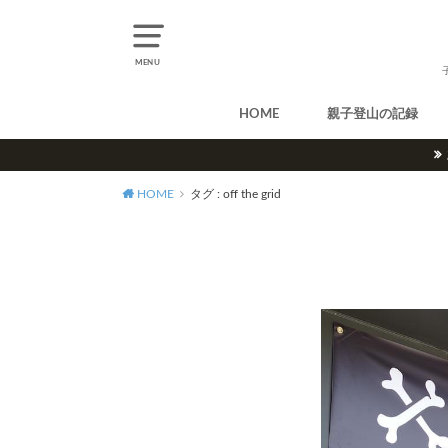
MENU
HOME
親子登山の記録
北アルプス
中央アルプス
南アルプス
八ヶ岳
尾瀬
奥多摩
奥秩父
丹沢
北海道
東北
関東
甲信越
北陸
関西
中国・四国
九州
HOME
タグ : off the grid