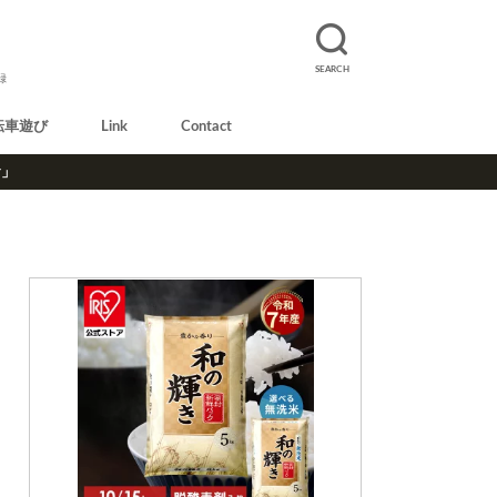
SEARCH
録
転車遊び
Link
Contact
r」