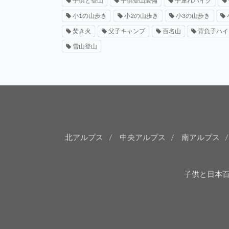
子供と登山
子供登山装備
子連れハイク
小1の山歩き
小2の山歩き
小3の山歩き
焚き火
父子キャンプ
百名山
背負子ハイ
雪山登山
北アルプス
中央アルプス
南アルプス
子供と日本