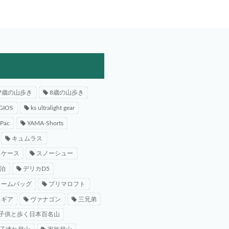
7歳の山歩き
8歳の山歩き
GIOS
ks ultralight gear
-Pac
YAMA-Shorts
キュムラス
スケース
スノーシュー
泊
デリカD5
レームバッグ
プリマロフト
スギア
ヴァナゴン
三兄弟
子供と歩く日本百名山