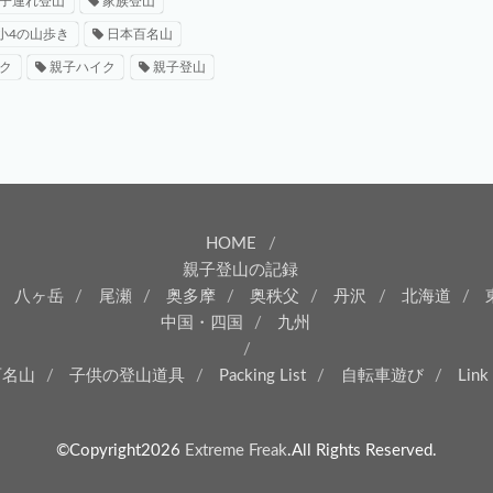
子連れ登山
家族登山
小4の山歩き
日本百名山
ク
親子ハイク
親子登山
HOME
親子登山の記録
八ヶ岳
尾瀬
奥多摩
奥秩父
丹沢
北海道
中国・四国
九州
百名山
子供の登山道具
Packing List
自転車遊び
Link
©Copyright2026
Extreme Freak
.All Rights Reserved.