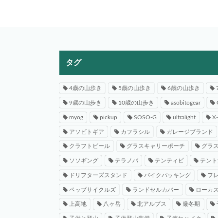
タグ
4歳の山歩き
5歳の山歩き
6歳の山歩き
9歳の山歩き
10歳の山歩き
asobitogear
myog
pickup
SOSO-G
ultralight
X
アソビトギア
カフラシル
ガレージブランド
クラフトビール
グラスキャリーポーチ
グラ
ソソギング
テラノバ
テンティピ
テント
ドリフターズスタンド
バイクパッキング
フ
ペップサイクルズ
ランドセルカバー
ローカ
上高地
八ヶ岳
北アルプス
厳冬期