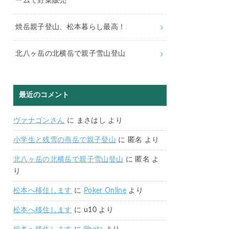
ームで野菜販売
焼岳親子登山、松本暮らし最高！
北八ヶ岳の北横岳で親子雪山登山
最近のコメント
ヴァナゴンさん
に
まさはし
より
小学生と残雪の燕岳で親子登山
に
匿名
より
北八ヶ岳の北横岳で親子雪山登山
に
匿名
よ
り
松本へ移住します
に
Poker Online
より
松本へ移住します
に
u10
より