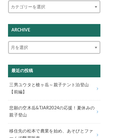
ARCHIVE
最近の投稿
三男ユウタと槍ヶ岳～親子テント泊登山
【前編】
悲願の空木岳&TJAR2024の応援！夏休みの
親子登山
移住先の松本で農業を始め、あそびとファ