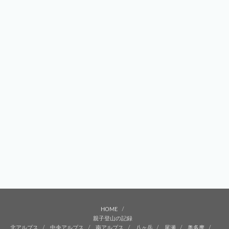
HOME
親子登山の記録
北アルプス
中央アルプス
南アルプス
八ヶ岳
尾瀬
奥多摩