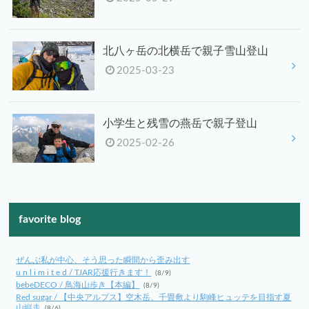
北八ヶ岳の北横岳で親子雪山登山
2025-03-23
小学生と残雪の燕岳で親子登山
2025-02-26
favorite blog
ぜんぶ私が中心、そう思った瞬間から歪み出す
u n l i m i t e d / TJAR応援行きます！
(8/9)
bebeDECO / 鳥海山歩き【本編】
(8/9)
Red sugar / 【中央アルプス】空木岳、千畳敷より駒峰ヒュッテを目指す夏
山縦走
(8/6)