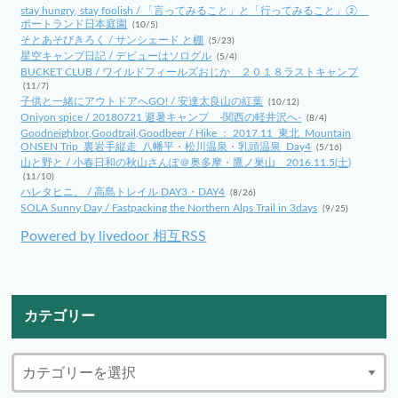
stay hungry, stay foolish / 「言ってみること」と「行ってみること」②
ポートランド日本庭園
(10/5)
そとあそびきろく / サンシェード と棚
(5/23)
星空キャンプ日記 / デビューはソログル
(5/4)
BUCKET CLUB / ワイルドフィールズおじか ２０１８ラストキャンプ
(11/7)
子供と一緒にアウトドアへGO! / 安達太良山の紅葉
(10/12)
Oniyon spice / 20180721 避暑キャンプ -関西の軽井沢へ-
(8/4)
Goodneighbor,Goodtrail,Goodbeer / Hike ： 2017.11_東北_Mountain
ONSEN Trip_裏岩手縦走_八幡平・松川温泉・乳頭温泉_Day4
(5/16)
山と野と / 小春日和の秋山さんぽ＠奥多摩・鷹ノ巣山 2016.11.5(土)
(11/10)
ハレタヒニ。 / 高島トレイル DAY3・DAY4
(8/26)
SOLA Sunny Day / Fastpacking the Northern Alps Trail in 3days
(9/25)
Powered by livedoor 相互RSS
カテゴリー