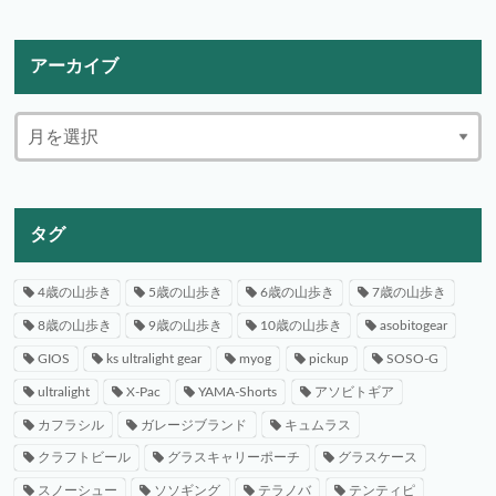
アーカイブ
タグ
4歳の山歩き
5歳の山歩き
6歳の山歩き
7歳の山歩き
8歳の山歩き
9歳の山歩き
10歳の山歩き
asobitogear
GIOS
ks ultralight gear
myog
pickup
SOSO-G
ultralight
X-Pac
YAMA-Shorts
アソビトギア
カフラシル
ガレージブランド
キュムラス
クラフトビール
グラスキャリーポーチ
グラスケース
スノーシュー
ソソギング
テラノバ
テンティピ