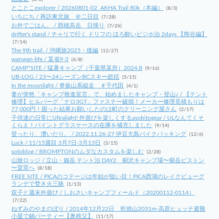
とことこexplorer / 20260801-02_AKHA Trail 80k（本編）
(8/3)
いちにち / 再訪東北旅 ＠二日目
(7/28)
お外でごはん。 / 西穂高岳 日帰り
(7/26)
drifter's stand / チャリで行く ドリフの ほろ酔いビジホ泊 2days 【熊谷編】
(7/14)
The 9th trail. / 沖縄旅2025・後編
(12/27)
wanwan-life / 某省9-3
(6/8)
CAMP*SITE / 猛暑キャンプ（千葉県某所）2024.8
(9/16)
UB-LOG / 23〜24シーズンBCスキー総括
(5/15)
In the moonlight / 脊振山系縦走 ＃千代田
(4/1)
妻が突然「キャンプ推進宣言」で、始めましたキャンプ・登山♪ / 【テント
修理】ヒルバーグ「ナロ3GT」ファスナー破損！メーカー修理見積もりは
77,000円！困った結果お願いしたのは町のクリーニング屋さん
(2/17)
子供達の日常にUltralight! 外遊びを楽しくするasobitogear / ULなんてくそ
くらえ！パイントグラスケースの在庫を補充しました
(9/14)
登ったり、漕いだり。 / 2022.11.26-27 伊豆大島バイクパッキング
(12/6)
Luck / 11/15週目 3月7日-3月13日
(3/15)
sotoblog / BROMPTONのムダなカスタムを楽しむ
(2/28)
山旅ロッジ / 立山・劔岳 テント泊 DAY2 剱沢キャンプ場〜剱岳ピストン
〜室堂へ
(8/18)
FREE SITE / PICAのコテージは年始が狙い目！PICA西湖のレイクビューグ
ランデで焚き火三昧
(1/13)
双子と週末外遊び / しおさいキャンプフィールド（20200112-0114）
(7/22)
ねずみのやまのぼり / 2014年12月22日 乾徳山2031m-高原ヒュッテ避難
小屋で鍋パーティー【奥秩父】
(11/17)