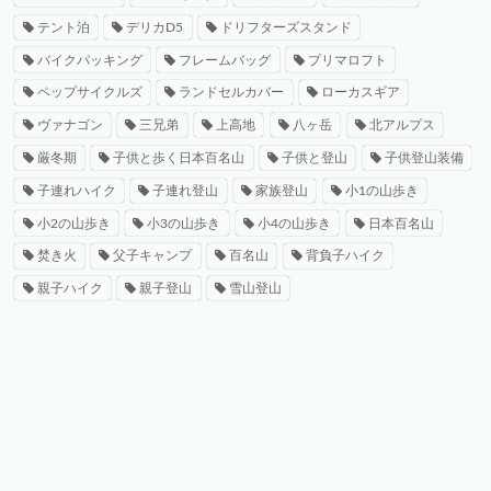
テント泊
デリカD5
ドリフターズスタンド
バイクパッキング
フレームバッグ
プリマロフト
ペップサイクルズ
ランドセルカバー
ローカスギア
ヴァナゴン
三兄弟
上高地
八ヶ岳
北アルプス
厳冬期
子供と歩く日本百名山
子供と登山
子供登山装備
子連れハイク
子連れ登山
家族登山
小1の山歩き
小2の山歩き
小3の山歩き
小4の山歩き
日本百名山
焚き火
父子キャンプ
百名山
背負子ハイク
親子ハイク
親子登山
雪山登山