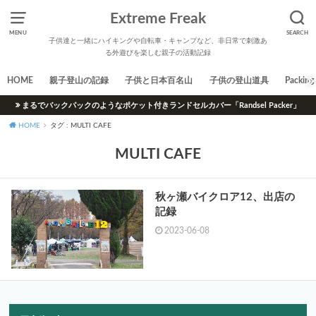
Extreme Freak
MENU
SEARCH
子供達と一緒にハイキングや自転車・キャンプなど、非日常で刺激あ
る外遊びを楽しむ親子の活動記録
HOME
親子登山の記録
子供と日本百名山
子供の登山道具
Packing 
まるでバックパックのようなポケット付きランドセルカバー「Randsel Packer」
HOME
タグ : MULTI CAFE
MULTI CAFE
秋ヶ瀬バイクロア12、出店の
記録
2023-06-08