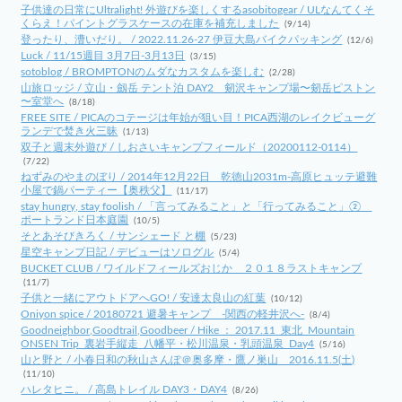
子供達の日常にUltralight! 外遊びを楽しくするasobitogear / ULなんてくそ
くらえ！パイントグラスケースの在庫を補充しました
(9/14)
登ったり、漕いだり。 / 2022.11.26-27 伊豆大島バイクパッキング
(12/6)
Luck / 11/15週目 3月7日-3月13日
(3/15)
sotoblog / BROMPTONのムダなカスタムを楽しむ
(2/28)
山旅ロッジ / 立山・劔岳 テント泊 DAY2 剱沢キャンプ場〜剱岳ピストン
〜室堂へ
(8/18)
FREE SITE / PICAのコテージは年始が狙い目！PICA西湖のレイクビューグ
ランデで焚き火三昧
(1/13)
双子と週末外遊び / しおさいキャンプフィールド（20200112-0114）
(7/22)
ねずみのやまのぼり / 2014年12月22日 乾徳山2031m-高原ヒュッテ避難
小屋で鍋パーティー【奥秩父】
(11/17)
stay hungry, stay foolish / 「言ってみること」と「行ってみること」②
ポートランド日本庭園
(10/5)
そとあそびきろく / サンシェード と棚
(5/23)
星空キャンプ日記 / デビューはソログル
(5/4)
BUCKET CLUB / ワイルドフィールズおじか ２０１８ラストキャンプ
(11/7)
子供と一緒にアウトドアへGO! / 安達太良山の紅葉
(10/12)
Oniyon spice / 20180721 避暑キャンプ -関西の軽井沢へ-
(8/4)
Goodneighbor,Goodtrail,Goodbeer / Hike ： 2017.11_東北_Mountain
ONSEN Trip_裏岩手縦走_八幡平・松川温泉・乳頭温泉_Day4
(5/16)
山と野と / 小春日和の秋山さんぽ＠奥多摩・鷹ノ巣山 2016.11.5(土)
(11/10)
ハレタヒニ。 / 高島トレイル DAY3・DAY4
(8/26)