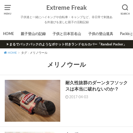
Extreme Freak
MENU
SEARCH
子供達と一緒にハイキングや自転車・キャンプなど、非日常で刺激あ
る外遊びを楽しむ親子の活動記録
HOME
親子登山の記録
子供と日本百名山
子供の登山道具
Packing 
まるでバックパックのようなポケット付きランドセルカバー「Randsel Packer」
HOME
タグ : メリノウール
メリノウール
耐久性抜群のダーンタフソック
スは本当に破れないのか？
2017-04-03