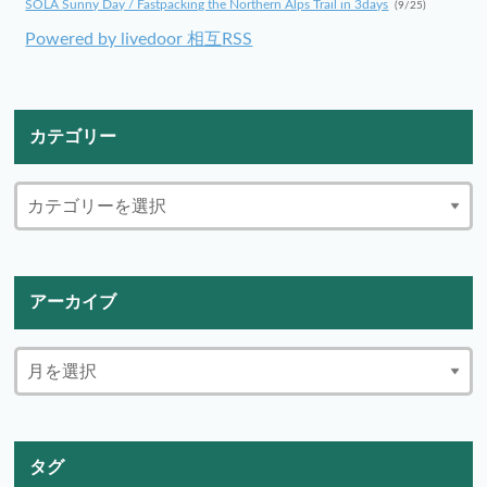
SOLA Sunny Day / Fastpacking the Northern Alps Trail in 3days
(9/25)
Powered by livedoor 相互RSS
カテゴリー
アーカイブ
タグ