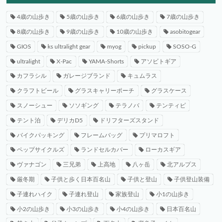
4歳の山歩き
5歳の山歩き
6歳の山歩き
7歳の山歩き
8歳の山歩き
9歳の山歩き
10歳の山歩き
asobitogear
GIOS
ks ultralight gear
myog
pickup
SOSO-G
ultralight
X-Pac
YAMA-Shorts
アソビトギア
カフラシル
ガレージブランド
キュムラス
クラフトビール
グラスキャリーポーチ
グラスケース
スノーシュー
ソソギング
テラノバ
テンティピ
テント泊
デリカD5
ドリフターズスタンド
バイクパッキング
フレームバッグ
プリマロフト
ペップサイクルズ
ランドセルカバー
ローカスギア
ヴァナゴン
三兄弟
上高地
八ヶ岳
北アルプス
厳冬期
子供と歩く日本百名山
子供と登山
子供登山装備
子連れハイク
子連れ登山
家族登山
小1の山歩き
小2の山歩き
小3の山歩き
小4の山歩き
日本百名山