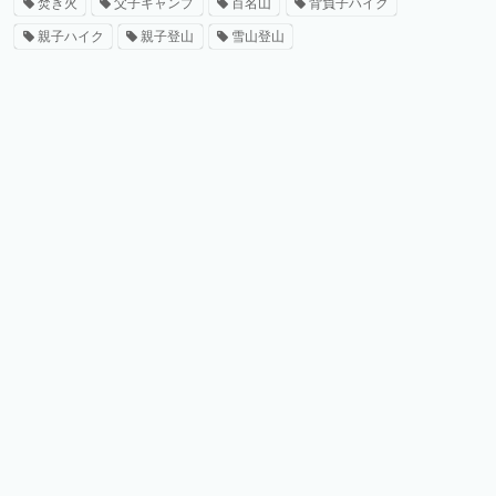
焚き火
父子キャンプ
百名山
背負子ハイク
親子ハイク
親子登山
雪山登山