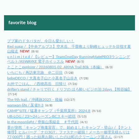
favorite blog
ブブ家のドタバタが、今日も愛おしい！
Red sugar / 【中央アルプス】空木岳、千畳敷より駒峰ヒュッテを目指す夏
山縦走
NEW!
(8/6)
u n l i m i t e d / 【レビュー】TeamOneDay RunningMatePRO3ランニング
ベルト/ASWAYKE 電子ホイッスル
NEW!
(8/5)
とことこexplorer / 20260801-02_AKHA Trail 80k（本編）
(8/3)
いちにち / 再訪東北旅 ＠二日目
(7/28)
bebeDECO / 大真名子山と小真名子山歩き
(7/28)
お外でごはん。 / 西穂高岳 日帰り
(7/26)
drifter's stand / チャリで行く ドリフの ほろ酔いビジホ泊 2days 【熊谷編】
(7/14)
The 9th trail. / 沖縄旅2025・後編
(12/27)
wanwan-life / 某省9-3
(6/8)
CAMP*SITE / 猛暑キャンプ（千葉県某所）2024.8
(9/16)
UB-LOG / 23〜24シーズンBCスキー総括
(5/15)
In the moonlight / 脊振山系縦走 ＃千代田
(4/1)
妻が突然「キャンプ推進宣言」で、始めましたキャンプ・登山♪ / 【テント
修理】ヒルバーグ「ナロ3GT」ファスナー破損！メーカー修理見積もりは
77,000円！困った結果お願いしたのは町のクリーニング屋さん
(2/17)