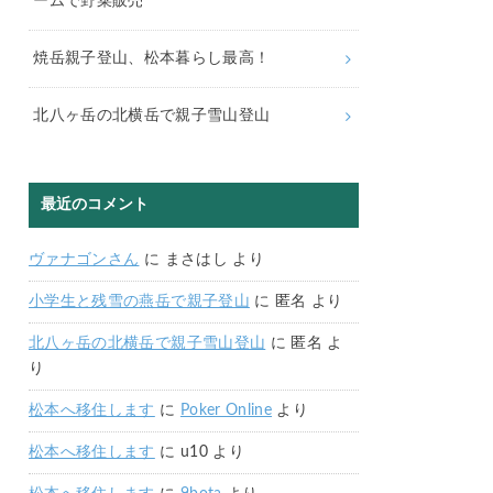
ームで野菜販売
焼岳親子登山、松本暮らし最高！
北八ヶ岳の北横岳で親子雪山登山
最近のコメント
ヴァナゴンさん
に
まさはし
より
小学生と残雪の燕岳で親子登山
に
匿名
より
北八ヶ岳の北横岳で親子雪山登山
に
匿名
よ
り
松本へ移住します
に
Poker Online
より
松本へ移住します
に
u10
より