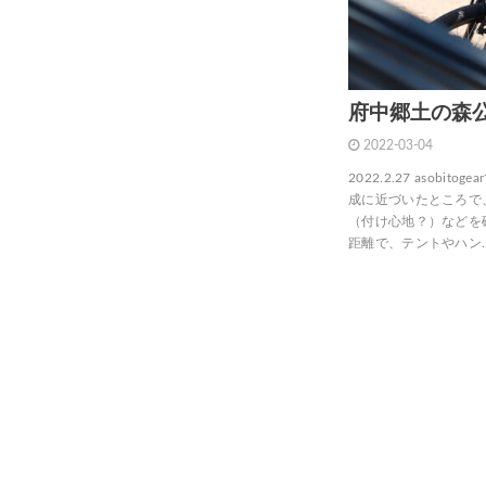
府中郷土の森
2022-03-04
2022.2.27 asob
成に近づいたところで
（付け心地？）などを
距離で、テントやハン