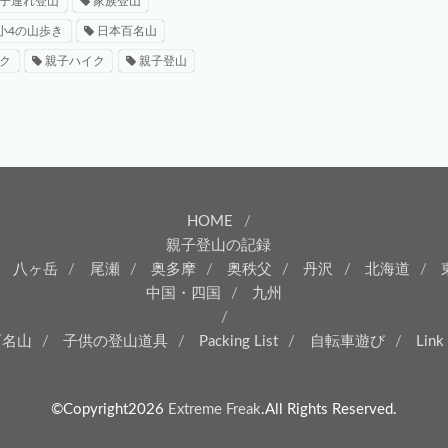
子連れ登山
家族登山
小4の山歩き
日本百名山
ク
親子ハイク
親子登山
HOME
親子登山の記録
八ヶ岳
尾瀬
奥多摩
奥秩父
丹沢
北海道
中国・四国
九州
百名山
子供の登山道具
Packing List
自転車遊び
Link
©Copyright2026
Extreme Freak
.All Rights Reserved.