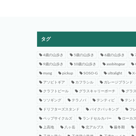
タグ
4歳の山歩き
5歳の山歩き
6歳の山歩き
9歳の山歩き
10歳の山歩き
asobitogear
myog
pickup
SOSO-G
ultralight
X
アソビトギア
カフラシル
ガレージブランド
クラフトビール
グラスキャリーポーチ
グラ
ソソギング
テラノバ
テンティピ
テント
ドリフターズスタンド
バイクパッキング
フ
ペップサイクルズ
ランドセルカバー
ローカ
上高地
八ヶ岳
北アルプス
厳冬期