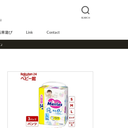
SEARCH
録
転車遊び
Link
Contact
r」