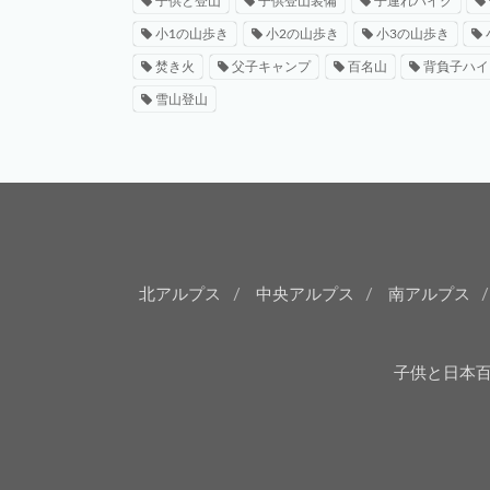
子供と登山
子供登山装備
子連れハイク
小1の山歩き
小2の山歩き
小3の山歩き
焚き火
父子キャンプ
百名山
背負子ハイ
雪山登山
北アルプス
中央アルプス
南アルプス
子供と日本