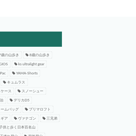
7歳の山歩き
8歳の山歩き
GIOS
ks ultralight gear
-Pac
YAMA-Shorts
キュムラス
スケース
スノーシュー
泊
デリカD5
レームバッグ
プリマロフト
スギア
ヴァナゴン
三兄弟
子供と歩く日本百名山