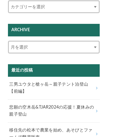
ARCHIVE
最近の投稿
三男ユウタと槍ヶ岳～親子テント泊登山
【前編】
悲願の空木岳&TJAR2024の応援！夏休みの
親子登山
移住先の松本で農業を始め、あそびとファ