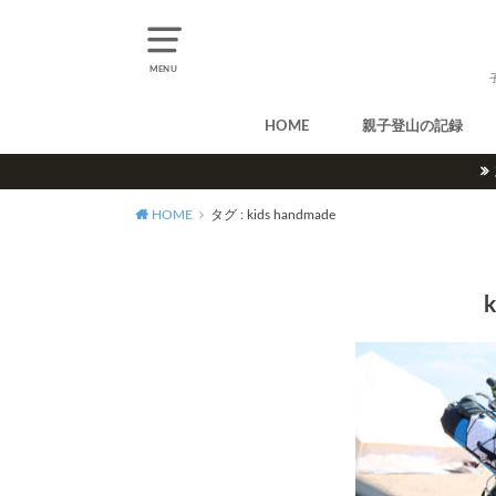
MENU
HOME
親子登山の記録
北アルプス
中央アルプス
南アルプス
八ヶ岳
尾瀬
奥多摩
奥秩父
丹沢
北海道
東北
関東
甲信越
北陸
関西
中国・四国
九州
HOME
タグ : kids handmade
k