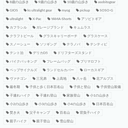
8歳の山歩き
9歳の山歩き
10歳の山歩き
asobitogear
GIOS
ks ultralight gear
myog
pickup
SOSO-G
ultralight
X-Pac
YAMA-Shorts
アソビトギア
カフラシル
ガレージブランド
キュムラス
クラフトビール
グラスキャリーポーチ
グラスケース
スノーシュー
ソソギング
テラノバ
テンティピ
テント泊
デリカD5
ドリフターズスタンド
バイクパッキング
フレームバッグ
プリマロフト
ペップサイクルズ
ランドセルカバー
ローカスギア
ヴァナゴン
三兄弟
上高地
八ヶ岳
北アルプス
厳冬期
子供と歩く日本百名山
子供と登山
子供登山装備
子連れハイク
子連れ登山
家族登山
小1の山歩き
小2の山歩き
小3の山歩き
小4の山歩き
日本百名山
焚き火
父子キャンプ
百名山
背負子ハイク
親子ハイク
親子登山
雪山登山