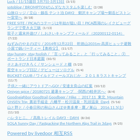
Luck / 11/15週目 3月7日-3月13日
(3/15)
sotoblog / BROMPTONのムダなカスタムを楽しむ
(2/28)
山旅ロッジ / 立山・劔岳 テント泊 DAY2 剱沢キャンプ場〜剱岳ピストン
〜室堂へ
(8/18)
FREE SITE / PICAのコテージは年始が狙い目！PICA西湖のレイクビューグ
ランデで焚き火三昧
(1/13)
双子と週末外遊び / しおさいキャンプフィールド（20200112-0114）
(7/22)
ねずみのやまのぼり / 2014年12月22日 乾徳山2031m-高原ヒュッテ避難
小屋で鍋パーティー【奥秩父】
(11/17)
stay hungry, stay foolish / 「言ってみること」と「行ってみること」②
ポートランド日本庭園
(10/5)
そとあそびきろく / サンシェード と棚
(5/23)
星空キャンプ日記 / デビューはソログル
(5/4)
BUCKET CLUB / ワイルドフィールズおじか ２０１８ラストキャンプ
(11/7)
子供と一緒にアウトドアへGO! / 安達太良山の紅葉
(10/12)
Oniyon spice / 20180721 避暑キャンプ -関西の軽井沢へ-
(8/4)
Goodneighbor,Goodtrail,Goodbeer / Hike ： 2017.11_東北_Mountain
ONSEN Trip_裏岩手縦走_八幡平・松川温泉・乳頭温泉_Day4
(5/16)
山と野と / 小春日和の秋山さんぽ＠奥多摩・鷹ノ巣山 2016.11.5(土)
(11/10)
ハレタヒニ。 / 高島トレイル DAY3・DAY4
(8/26)
SOLA Sunny Day / Fastpacking the Northern Alps Trail in 3days
(9/25)
Powered by livedoor 相互RSS