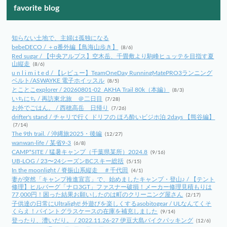
favorite blog
知らない土地で、主婦は孤独になる
bebeDECO / ＋α番外編【鳥海山歩き】
(8/6)
Red sugar / 【中央アルプス】空木岳、千畳敷より駒峰ヒュッテを目指す夏
山縦走
(8/6)
u n l i m i t e d / 【レビュー】TeamOneDay RunningMatePRO3ランニング
ベルト/ASWAYKE 電子ホイッスル
(8/5)
とことこexplorer / 20260801-02_AKHA Trail 80k（本編）
(8/3)
いちにち / 再訪東北旅 ＠二日目
(7/28)
お外でごはん。 / 西穂高岳 日帰り
(7/26)
drifter's stand / チャリで行く ドリフの ほろ酔いビジホ泊 2days 【熊谷編】
(7/14)
The 9th trail. / 沖縄旅2025・後編
(12/27)
wanwan-life / 某省9-3
(6/8)
CAMP*SITE / 猛暑キャンプ（千葉県某所）2024.8
(9/16)
UB-LOG / 23〜24シーズンBCスキー総括
(5/15)
In the moonlight / 脊振山系縦走 ＃千代田
(4/1)
妻が突然「キャンプ推進宣言」で、始めましたキャンプ・登山♪ / 【テント
修理】ヒルバーグ「ナロ3GT」ファスナー破損！メーカー修理見積もりは
77,000円！困った結果お願いしたのは町のクリーニング屋さん
(2/17)
子供達の日常にUltralight! 外遊びを楽しくするasobitogear / ULなんてくそ
くらえ！パイントグラスケースの在庫を補充しました
(9/14)
登ったり、漕いだり。 / 2022.11.26-27 伊豆大島バイクパッキング
(12/6)