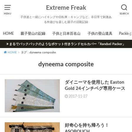
Extreme Freak
MENU
SEARCH
子供達と一緒にハイキングや自転車・キャンプなど、非日常で刺激あ
る外遊びを楽しむ親子の活動記録
HOME
親子登山の記録
子供と日本百名山
子供の登山道具
Packing 
まるでバックパックのようなポケット付きランドセルカバー「Randsel Packer」
HOME
タグ : dyneema composite
dyneema composite
ダイニーマを使用した Easton
Gold 24インチペグ専用ケース
2017-11-27
好奇心を持ち帰ろう！
ASOBOUCH