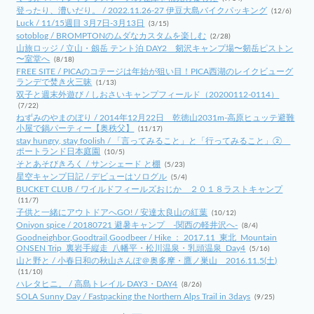
登ったり、漕いだり。 / 2022.11.26-27 伊豆大島バイクパッキング
(12/6)
Luck / 11/15週目 3月7日-3月13日
(3/15)
sotoblog / BROMPTONのムダなカスタムを楽しむ
(2/28)
山旅ロッジ / 立山・劔岳 テント泊 DAY2 剱沢キャンプ場〜剱岳ピストン
〜室堂へ
(8/18)
FREE SITE / PICAのコテージは年始が狙い目！PICA西湖のレイクビューグ
ランデで焚き火三昧
(1/13)
双子と週末外遊び / しおさいキャンプフィールド（20200112-0114）
(7/22)
ねずみのやまのぼり / 2014年12月22日 乾徳山2031m-高原ヒュッテ避難
小屋で鍋パーティー【奥秩父】
(11/17)
stay hungry, stay foolish / 「言ってみること」と「行ってみること」②
ポートランド日本庭園
(10/5)
そとあそびきろく / サンシェード と棚
(5/23)
星空キャンプ日記 / デビューはソログル
(5/4)
BUCKET CLUB / ワイルドフィールズおじか ２０１８ラストキャンプ
(11/7)
子供と一緒にアウトドアへGO! / 安達太良山の紅葉
(10/12)
Oniyon spice / 20180721 避暑キャンプ -関西の軽井沢へ-
(8/4)
Goodneighbor,Goodtrail,Goodbeer / Hike ： 2017.11_東北_Mountain
ONSEN Trip_裏岩手縦走_八幡平・松川温泉・乳頭温泉_Day4
(5/16)
山と野と / 小春日和の秋山さんぽ＠奥多摩・鷹ノ巣山 2016.11.5(土)
(11/10)
ハレタヒニ。 / 高島トレイル DAY3・DAY4
(8/26)
SOLA Sunny Day / Fastpacking the Northern Alps Trail in 3days
(9/25)