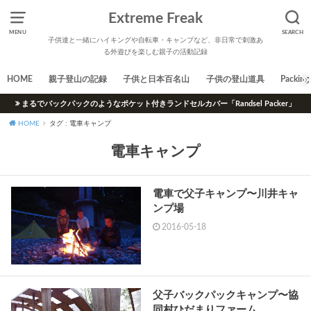
Extreme Freak
MENU
SEARCH
子供達と一緒にハイキングや自転車・キャンプなど、非日常で刺激あ
る外遊びを楽しむ親子の活動記録
HOME
親子登山の記録
子供と日本百名山
子供の登山道具
Packing 
まるでバックパックのようなポケット付きランドセルカバー「Randsel Packer」
HOME
タグ : 電車キャンプ
電車キャンプ
電車で父子キャンプ〜川井キャ
ンプ場
2016-05-18
父子バックパックキャンプ〜協
同村ひだまりファーム