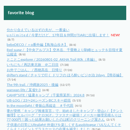
favorite blog
分かり合えているはずの夫が、一番遠い
u n l i m i t e d / 今更だけど、17年目＆仲間がTJARに出場します！
NEW!
(8/7)
bebeDECO / ＋α番外編【鳥海山歩き】
(8/6)
Red sugar / 【中央アルプス】空木岳、千畳敷より駒峰ヒュッテを目指す夏
山縦走
(8/6)
とことこexplorer / 20260801-02_AKHA Trail 80k（本編）
(8/3)
いちにち / 再訪東北旅 ＠二日目
(7/28)
お外でごはん。 / 西穂高岳 日帰り
(7/26)
drifter's stand / チャリで行く ドリフの ほろ酔いビジホ泊 2days 【熊谷編】
(7/14)
The 9th trail. / 沖縄旅2025・後編
(12/27)
wanwan-life / 某省9-3
(6/8)
CAMP*SITE / 猛暑キャンプ（千葉県某所）2024.8
(9/16)
UB-LOG / 23〜24シーズンBCスキー総括
(5/15)
In the moonlight / 脊振山系縦走 ＃千代田
(4/1)
妻が突然「キャンプ推進宣言」で、始めましたキャンプ・登山♪ / 【テント
修理】ヒルバーグ「ナロ3GT」ファスナー破損！メーカー修理見積もりは
77,000円！困った結果お願いしたのは町のクリーニング屋さん
(2/17)
子供達の日常にUltralight! 外遊びを楽しくするasobitogear / ULなんてくそ
くらえ！パイントグラスケースの在庫を補充しました
(9/14)