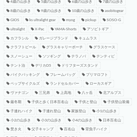
4歳の山歩き
5歳の山歩き
6歳の山歩き
7歳の山歩き
8歳の山歩き
9歳の山歩き
10歳の山歩き
asobitogear
GIOS
ks ultralight gear
myog
pickup
SOSO-G
ultralight
X-Pac
YAMA-Shorts
アソビトギア
カフラシル
ガレージブランド
キュムラス
クラフトビール
グラスキャリーポーチ
グラスケース
スノーシュー
ソソギング
テラノバ
テンティピ
テント泊
デリカD5
ドリフターズスタンド
バイクパッキング
フレームバッグ
プリマロフト
ペップサイクルズ
ランドセルカバー
ローカスギア
ヴァナゴン
三兄弟
上高地
八ヶ岳
北アルプス
厳冬期
子供と歩く日本百名山
子供と登山
子供登山装備
子連れハイク
子連れ登山
家族登山
小1の山歩き
小2の山歩き
小3の山歩き
小4の山歩き
日本百名山
焚き火
父子キャンプ
百名山
背負子ハイク