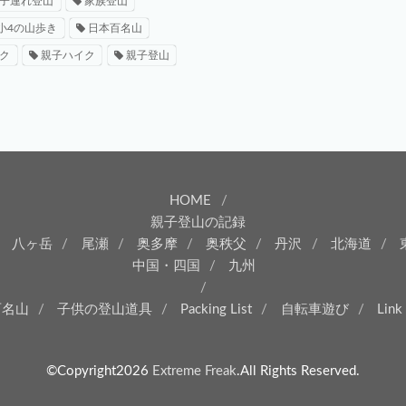
子連れ登山
家族登山
小4の山歩き
日本百名山
ク
親子ハイク
親子登山
HOME
親子登山の記録
八ヶ岳
尾瀬
奥多摩
奥秩父
丹沢
北海道
中国・四国
九州
百名山
子供の登山道具
Packing List
自転車遊び
Link
©Copyright2026
Extreme Freak
.All Rights Reserved.