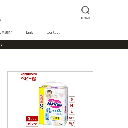
SEARCH
録
転車遊び
Link
Contact
r」