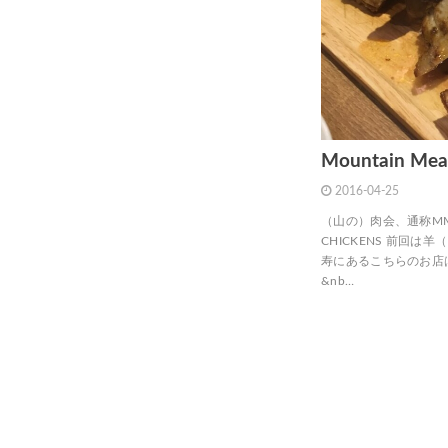
Mountain Meat
2016-04-25
（山の）肉会、通称MM
CHICKENS 前回
寿にあるこちらのお店は
&nb…