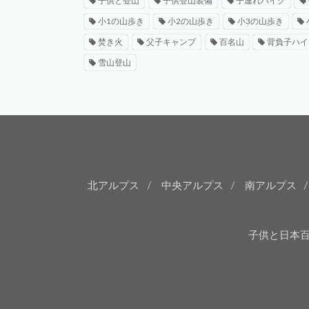
子供と登山
子供登山装備
子連れハイク
小1の山歩き
小2の山歩き
小3の山歩き
焚き火
父子キャンプ
百名山
背負子ハイ
雪山登山
北アルプス
中央アルプス
南アルプス
子供と日本