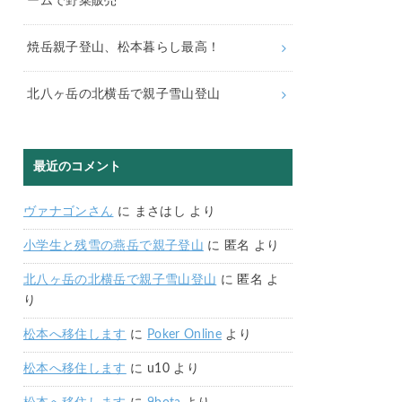
ームで野菜販売
焼岳親子登山、松本暮らし最高！
北八ヶ岳の北横岳で親子雪山登山
最近のコメント
ヴァナゴンさん
に
まさはし
より
小学生と残雪の燕岳で親子登山
に
匿名
より
北八ヶ岳の北横岳で親子雪山登山
に
匿名
よ
り
松本へ移住します
に
Poker Online
より
松本へ移住します
に
u10
より