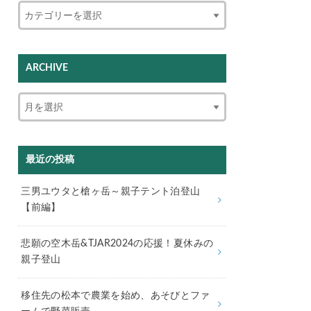
ARCHIVE
最近の投稿
三男ユウタと槍ヶ岳～親子テント泊登山
【前編】
悲願の空木岳&TJAR2024の応援！夏休みの
親子登山
移住先の松本で農業を始め、あそびとファ