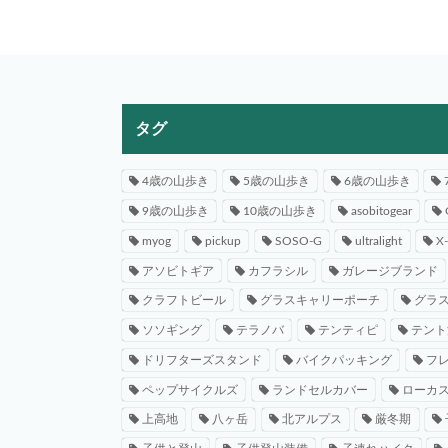
タグ
4歳の山歩き
5歳の山歩き
6歳の山歩き
9歳の山歩き
10歳の山歩き
asobitogear
myog
pickup
SOSO-G
ultralight
X
アソビトギア
カフラシル
ガレージブランド
クラフトビール
グラスキャリーポーチ
グラ
ソソギング
テラノバ
テンティピ
テント
ドリフターズスタンド
バイクパッキング
フ
ペップサイクルズ
ランドセルカバー
ローカ
上高地
八ヶ岳
北アルプス
厳冬期