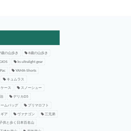
7歳の山歩き
8歳の山歩き
GIOS
ks ultralight gear
-Pac
YAMA-Shorts
キュムラス
スケース
スノーシュー
泊
デリカD5
レームバッグ
プリマロフト
スギア
ヴァナゴン
三兄弟
子供と歩く日本百名山