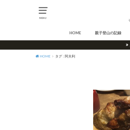
MENU
HOME
親子登山の記録
北アルプス
中央アルプス
南アルプス
八ヶ岳
尾瀬
奥多摩
奥秩父
丹沢
北海道
東北
関東
甲信越
北陸
関西
中国・四国
九州
HOME
タグ : 阿夫利