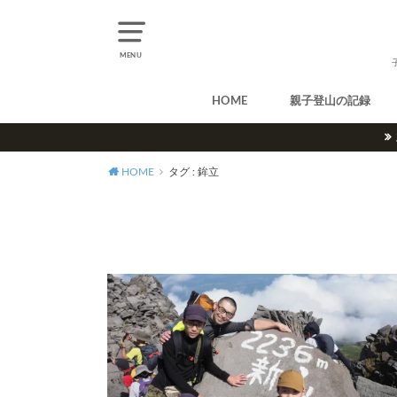
MENU
HOME
親子登山の記録
北アルプス
中央アルプス
南アルプス
八ヶ岳
尾瀬
奥多摩
奥秩父
丹沢
北海道
東北
関東
甲信越
北陸
関西
中国・四国
九州
HOME
タグ : 鉾立