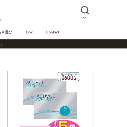
SEARCH
録
転車遊び
Link
Contact
r」