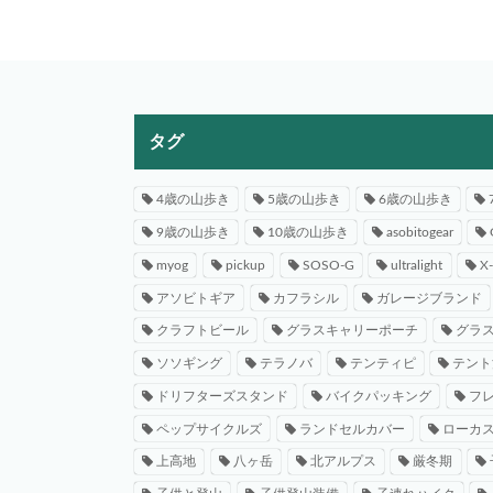
タグ
4歳の山歩き
5歳の山歩き
6歳の山歩き
9歳の山歩き
10歳の山歩き
asobitogear
myog
pickup
SOSO-G
ultralight
X
アソビトギア
カフラシル
ガレージブランド
クラフトビール
グラスキャリーポーチ
グラ
ソソギング
テラノバ
テンティピ
テント
ドリフターズスタンド
バイクパッキング
フ
ペップサイクルズ
ランドセルカバー
ローカ
上高地
八ヶ岳
北アルプス
厳冬期