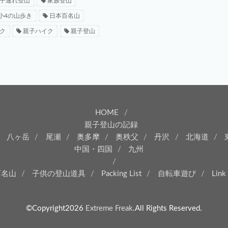
子連れ登山
家族登山
小4の山歩き
日本百名山
ク
親子ハイク
親子登山
HOME
親子登山の記録
八ヶ岳
尾瀬
奥多摩
奥秩父
丹沢
北海道
中国・四国
九州
百名山
子供の登山道具
Packing List
自転車遊び
Link
©Copyright2026
Extreme Freak
.All Rights Reserved.