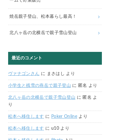
ームで野菜販売
焼岳親子登山、松本暮らし最高！
北八ヶ岳の北横岳で親子雪山登山
最近のコメント
ヴァナゴンさん
に
まさはし
より
小学生と残雪の燕岳で親子登山
に
匿名
より
北八ヶ岳の北横岳で親子雪山登山
に
匿名
よ
り
松本へ移住します
に
Poker Online
より
松本へ移住します
に
u10
より