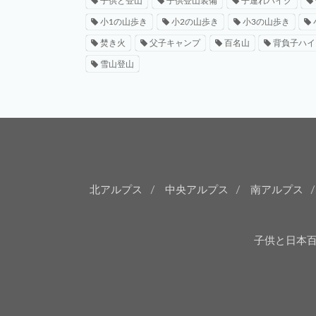
子供と登山
子供登山装備
子連れハイク
小1の山歩き
小2の山歩き
小3の山歩き
焚き火
父子キャンプ
百名山
背負子ハイ
雪山登山
北アルプス
中央アルプス
南アルプス
子供と日本