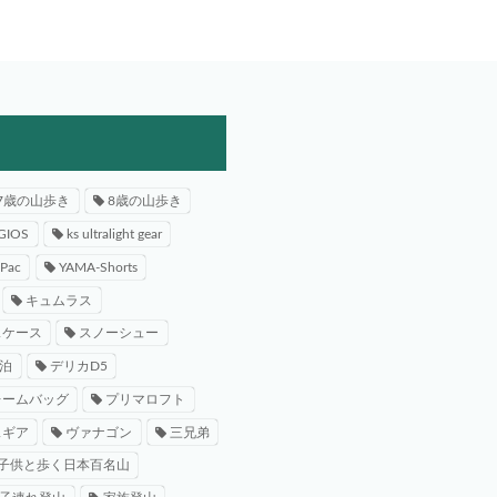
7歳の山歩き
8歳の山歩き
GIOS
ks ultralight gear
-Pac
YAMA-Shorts
キュムラス
スケース
スノーシュー
泊
デリカD5
レームバッグ
プリマロフト
スギア
ヴァナゴン
三兄弟
子供と歩く日本百名山