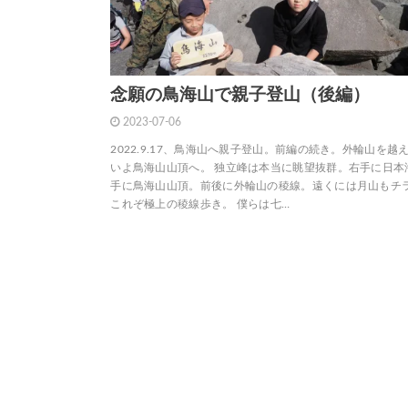
念願の鳥海山で親子登山（後編）
2023-07-06
2022.9.17、鳥海山へ親子登山。前編の続き。外輪山を越
いよ鳥海山山頂へ。 独立峰は本当に眺望抜群。右手に日本
手に鳥海山山頂。前後に外輪山の稜線。遠くには月山もチ
これぞ極上の稜線歩き。 僕らは七…