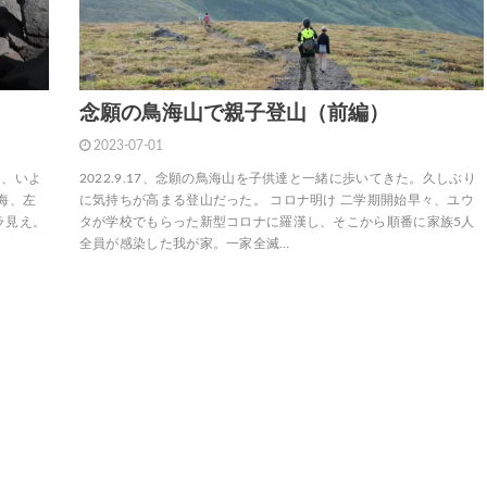
念願の鳥海山で親子登山（前編）
2023-07-01
え、いよ
2022.9.17、念願の鳥海山を子供達と一緒に歩いてきた。久しぶり
海、左
に気持ちが高まる登山だった。 コロナ明け 二学期開始早々、ユウ
ラ見え。
タが学校でもらった新型コロナに羅漢し、そこから順番に家族5人
全員が感染した我が家。一家全滅…