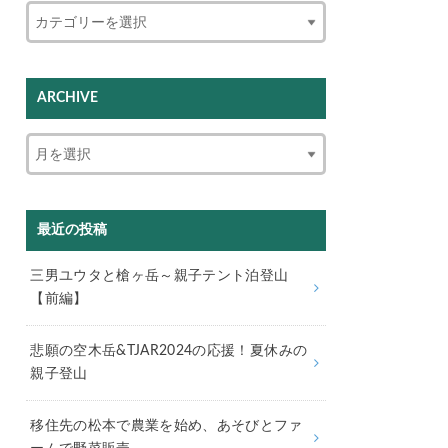
ARCHIVE
最近の投稿
三男ユウタと槍ヶ岳～親子テント泊登山
【前編】
悲願の空木岳&TJAR2024の応援！夏休みの
親子登山
移住先の松本で農業を始め、あそびとファ