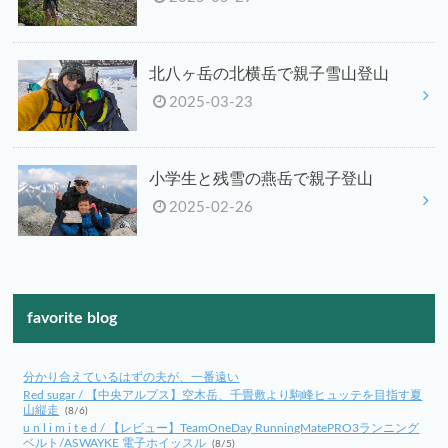
北八ヶ岳の北横岳で親子雪山登山
2025-03-23
小学生と残雪の燕岳で親子登山
2025-02-26
favorite blog
分かり合えているはずの夫が、一番遠い
Red sugar / 【中央アルプス】空木岳、千畳敷より駒峰ヒュッテを目指す夏
山縦走
(8/6)
u n l i m i t e d / 【レビュー】TeamOneDay RunningMatePRO3ランニング
ベルト/ASWAYKE 電子ホイッスル
(8/5)