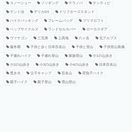
スノーシュー
ソソギング
テラノバ
テンティピ
テント泊
デリカD5
ドリフターズスタンド
バイクパッキング
フレームバッグ
プリマロフト
ペップサイクルズ
ランドセルカバー
ローカスギア
ヴァナゴン
三兄弟
上高地
八ヶ岳
北アルプス
厳冬期
子供と歩く日本百名山
子供と登山
子供登山装備
子連れハイク
子連れ登山
家族登山
小1の山歩き
小2の山歩き
小3の山歩き
小4の山歩き
日本百名山
焚き火
父子キャンプ
百名山
背負子ハイク
親子ハイク
親子登山
雪山登山