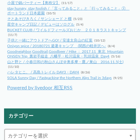
小屋で鍋パーティー【奥秩父】
(11/17)
stay hungry, stay foolish / 「言ってみること」と「行ってみること」②
ポートランド日本庭園
(10/5)
そとあそびきろく / サンシェード と棚
(5/23)
星空キャンプ日記 / デビューはソログル
(5/4)
BUCKET CLUB / ワイルドフィールズおじか ２０１８ラストキャンプ
(11/7)
子供と一緒にアウトドアへGO! / 安達太良山の紅葉
(10/12)
Oniyon spice / 20180721 避暑キャンプ -関西の軽井沢へ-
(8/4)
Goodneighbor,Goodtrail,Goodbeer / Hike ： 2017.11_東北_Mountain
ONSEN Trip_裏岩手縦走_八幡平・松川温泉・乳頭温泉_Day4
(5/16)
山と野と / 小春日和の秋山さんぽ＠奥多摩・鷹ノ巣山 2016.11.5(土)
(11/10)
ハレタヒニ。 / 高島トレイル DAY3・DAY4
(8/26)
SOLA Sunny Day / Fastpacking the Northern Alps Trail in 3days
(9/25)
Powered by livedoor 相互RSS
カテゴリー