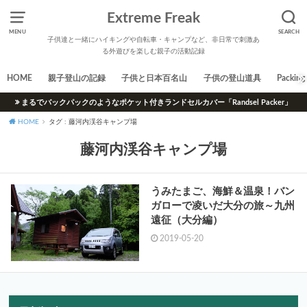
Extreme Freak
MENU
SEARCH
子供達と一緒にハイキングや自転車・キャンプなど、非日常で刺激あ
る外遊びを楽しむ親子の活動記録
HOME
親子登山の記録
子供と日本百名山
子供の登山道具
Packing 
まるでバックパックのようなポケット付きランドセルカバー「Randsel Packer」
HOME
タグ : 藤河内渓谷キャンプ場
藤河内渓谷キャンプ場
うみたまご、海鮮＆温泉！バン
ガローで凌いだ大分の旅～九州
遠征（大分編）
2019-05-20