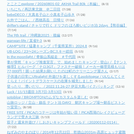
とことこexplorer / 20260801-02_AKHA Trail 80k（本編）
(8/3)
いちにち / 再訪東北旅 ＠二日目
(7/28)
bebeDECO / 大真名子山と小真名子山歩き
(7/28)
お外でごはん。 / 西穂高岳 日帰り
(7/26)
drifter's stand / チャリで行く ドリフの ほろ酔いビジホ泊 2days 【熊谷編】
(7/14)
The 9th trail. / 沖縄旅2025・後編
(12/27)
wanwan-life / 某省9-3
(6/8)
CAMP*SITE / 猛暑キャンプ（千葉県某所）2024.8
(9/16)
UB-LOG / 23〜24シーズンBCスキー総括
(5/15)
In the moonlight / 脊振山系縦走 ＃千代田
(4/1)
妻が突然「キャンプ推進宣言」で、始めましたキャンプ・登山♪ / 【テント
修理】ヒルバーグ「ナロ3GT」ファスナー破損！メーカー修理見積もりは
77,000円！困った結果お願いしたのは町のクリーニング屋さん
(2/17)
子供達の日常にUltralight! 外遊びを楽しくするasobitogear / ULなんてくそ
くらえ！パイントグラスケースの在庫を補充しました
(9/14)
登ったり、漕いだり。 / 2022.11.26-27 伊豆大島バイクパッキング
(12/6)
Luck / 11/15週目 3月7日-3月13日
(3/15)
sotoblog / BROMPTONのムダなカスタムを楽しむ
(2/28)
山旅ロッジ / 立山・劔岳 テント泊 DAY2 剱沢キャンプ場〜剱岳ピストン
〜室堂へ
(8/18)
FREE SITE / PICAのコテージは年始が狙い目！PICA西湖のレイクビューグ
ランデで焚き火三昧
(1/13)
双子と週末外遊び / しおさいキャンプフィールド（20200112-0114）
(7/22)
ねずみのやまのぼり / 2014年12月22日 乾徳山2031m-高原ヒュッテ避難