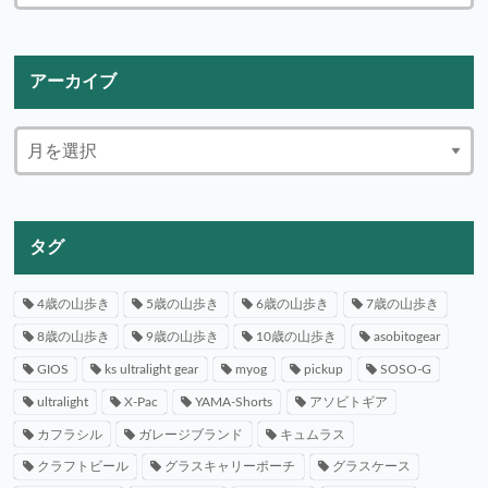
アーカイブ
タグ
4歳の山歩き
5歳の山歩き
6歳の山歩き
7歳の山歩き
8歳の山歩き
9歳の山歩き
10歳の山歩き
asobitogear
GIOS
ks ultralight gear
myog
pickup
SOSO-G
ultralight
X-Pac
YAMA-Shorts
アソビトギア
カフラシル
ガレージブランド
キュムラス
クラフトビール
グラスキャリーポーチ
グラスケース