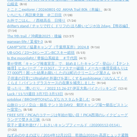
山縦走
(8/6)
とことこexplorer / 20260801-02_AKHA Trail 80k（本編）
(8/3)
いちにち / 再訪東北旅 ＠二日目
(7/28)
お外でごはん。 / 西穂高岳 日帰り
(7/26)
drifter's stand / チャリで行く ドリフの ほろ酔いビジホ泊 2days 【熊谷編】
(7/14)
The 9th trail. / 沖縄旅2025・後編
(12/27)
wanwan-life / 某省9-3
(6/8)
CAMP*SITE / 猛暑キャンプ（千葉県某所）2024.8
(9/16)
UB-LOG / 23〜24シーズンBCスキー総括
(5/15)
In the moonlight / 脊振山系縦走 ＃千代田
(4/1)
妻が突然「キャンプ推進宣言」で、始めましたキャンプ・登山♪ / 【テント
修理】ヒルバーグ「ナロ3GT」ファスナー破損！メーカー修理見積もりは
77,000円！困った結果お願いしたのは町のクリーニング屋さん
(2/17)
子供達の日常にUltralight! 外遊びを楽しくするasobitogear / ULなんてくそ
くらえ！パイントグラスケースの在庫を補充しました
(9/14)
登ったり、漕いだり。 / 2022.11.26-27 伊豆大島バイクパッキング
(12/6)
Luck / 11/15週目 3月7日-3月13日
(3/15)
sotoblog / BROMPTONのムダなカスタムを楽しむ
(2/28)
山旅ロッジ / 立山・劔岳 テント泊 DAY2 剱沢キャンプ場〜剱岳ピストン
〜室堂へ
(8/18)
FREE SITE / PICAのコテージは年始が狙い目！PICA西湖のレイクビューグ
ランデで焚き火三昧
(1/13)
双子と週末外遊び / しおさいキャンプフィールド（20200112-0114）
(7/22)
ねずみのやまのぼり / 2014年12月22日 乾徳山2031m-高原ヒュッテ避難