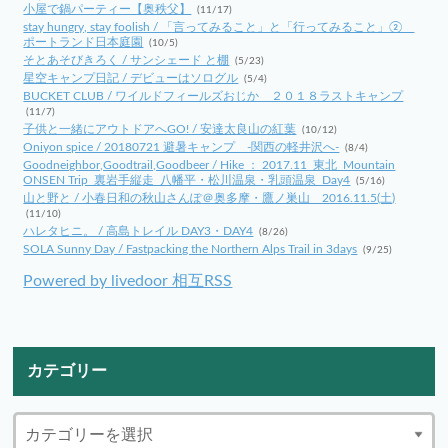
小屋で鍋パーティー【奥秩父】
(11/17)
stay hungry, stay foolish / 「言ってみること」と「行ってみること」②
ポートランド日本庭園
(10/5)
そとあそびきろく / サンシェード と棚
(5/23)
星空キャンプ日記 / デビューはソログル
(5/4)
BUCKET CLUB / ワイルドフィールズおじか ２０１８ラストキャンプ
(11/7)
子供と一緒にアウトドアへGO! / 安達太良山の紅葉
(10/12)
Oniyon spice / 20180721 避暑キャンプ -関西の軽井沢へ-
(8/4)
Goodneighbor,Goodtrail,Goodbeer / Hike ： 2017.11_東北_Mountain
ONSEN Trip_裏岩手縦走_八幡平・松川温泉・乳頭温泉_Day4
(5/16)
山と野と / 小春日和の秋山さんぽ＠奥多摩・鷹ノ巣山 2016.11.5(土)
(11/10)
ハレタヒニ。 / 高島トレイル DAY3・DAY4
(8/26)
SOLA Sunny Day / Fastpacking the Northern Alps Trail in 3days
(9/25)
Powered by livedoor 相互RSS
カテゴリー