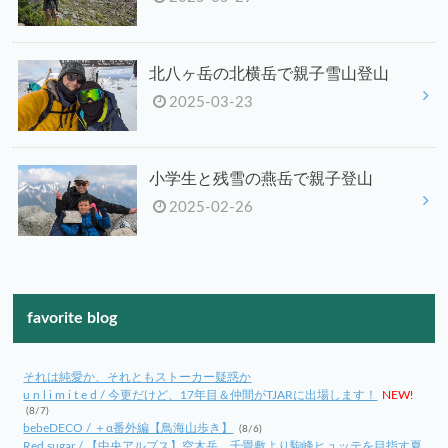
北八ヶ岳の北横岳で親子雪山登山
2025-03-23
小学生と残雪の燕岳で親子登山
2025-02-26
favorite blog
それは純愛か、それともストーカー疑惑か
u n l i m i t e d / 今更だけど、17年目＆仲間がTJARに出場します！
NEW!
(8/7)
bebeDECO / ＋α番外編【鳥海山歩き】
(8/6)
Red sugar / 【中央アルプス】空木岳、千畳敷より駒峰ヒュッテを目指す夏