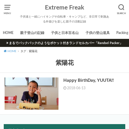
Extreme Freak
MENU
SEARCH
子供達と一緒にハイキングや自転車・キャンプなど、非日常で刺激あ
る外遊びを楽しむ親子の活動記録
HOME
親子登山の記録
子供と日本百名山
子供の登山道具
Packing 
まるでバックパックのようなポケット付きランドセルカバー「Randsel Packer」
HOME
タグ : 紫陽花
紫陽花
Happy BirthDay, YUUTA!!
2018-06-13