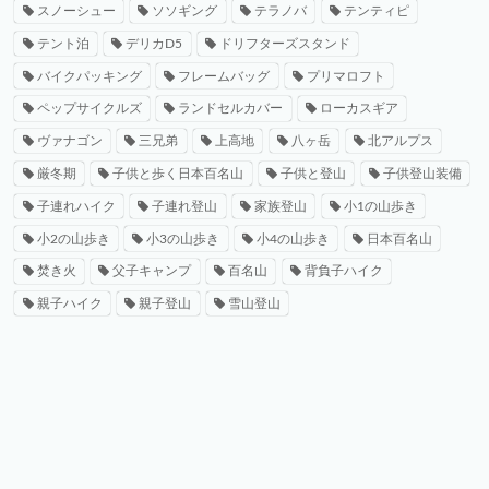
スノーシュー
ソソギング
テラノバ
テンティピ
テント泊
デリカD5
ドリフターズスタンド
バイクパッキング
フレームバッグ
プリマロフト
ペップサイクルズ
ランドセルカバー
ローカスギア
ヴァナゴン
三兄弟
上高地
八ヶ岳
北アルプス
厳冬期
子供と歩く日本百名山
子供と登山
子供登山装備
子連れハイク
子連れ登山
家族登山
小1の山歩き
小2の山歩き
小3の山歩き
小4の山歩き
日本百名山
焚き火
父子キャンプ
百名山
背負子ハイク
親子ハイク
親子登山
雪山登山