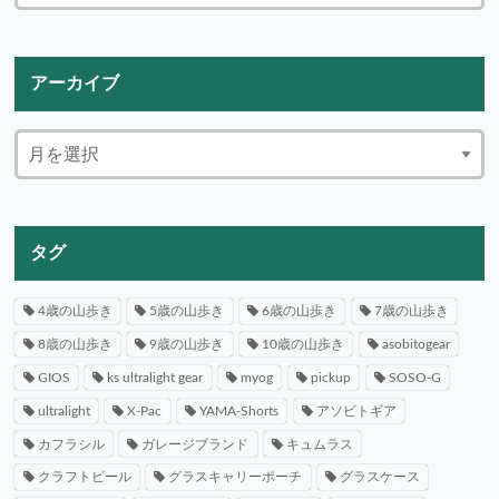
アーカイブ
タグ
4歳の山歩き
5歳の山歩き
6歳の山歩き
7歳の山歩き
8歳の山歩き
9歳の山歩き
10歳の山歩き
asobitogear
GIOS
ks ultralight gear
myog
pickup
SOSO-G
ultralight
X-Pac
YAMA-Shorts
アソビトギア
カフラシル
ガレージブランド
キュムラス
クラフトビール
グラスキャリーポーチ
グラスケース