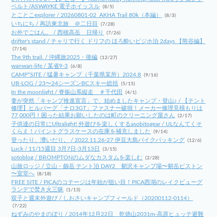
ベルト/ASWAYKE 電子ホイッスル
(8/5)
とことこexplorer / 20260801-02_AKHA Trail 80k（本編）
(8/3)
いちにち / 再訪東北旅 ＠二日目
(7/28)
お外でごはん。 / 西穂高岳 日帰り
(7/26)
drifter's stand / チャリで行く ドリフの ほろ酔いビジホ泊 2days 【熊谷編】
(7/14)
The 9th trail. / 沖縄旅2025・後編
(12/27)
wanwan-life / 某省9-3
(6/8)
CAMP*SITE / 猛暑キャンプ（千葉県某所）2024.8
(9/16)
UB-LOG / 23〜24シーズンBCスキー総括
(5/15)
In the moonlight / 脊振山系縦走 ＃千代田
(4/1)
妻が突然「キャンプ推進宣言」で、始めましたキャンプ・登山♪ / 【テント
修理】ヒルバーグ「ナロ3GT」ファスナー破損！メーカー修理見積もりは
77,000円！困った結果お願いしたのは町のクリーニング屋さん
(2/17)
子供達の日常にUltralight! 外遊びを楽しくするasobitogear / ULなんてくそ
くらえ！パイントグラスケースの在庫を補充しました
(9/14)
登ったり、漕いだり。 / 2022.11.26-27 伊豆大島バイクパッキング
(12/6)
Luck / 11/15週目 3月7日-3月13日
(3/15)
sotoblog / BROMPTONのムダなカスタムを楽しむ
(2/28)
山旅ロッジ / 立山・劔岳 テント泊 DAY2 剱沢キャンプ場〜剱岳ピストン
〜室堂へ
(8/18)
FREE SITE / PICAのコテージは年始が狙い目！PICA西湖のレイクビューグ
ランデで焚き火三昧
(1/13)
双子と週末外遊び / しおさいキャンプフィールド（20200112-0114）
(7/22)
ねずみのやまのぼり / 2014年12月22日 乾徳山2031m-高原ヒュッテ避難