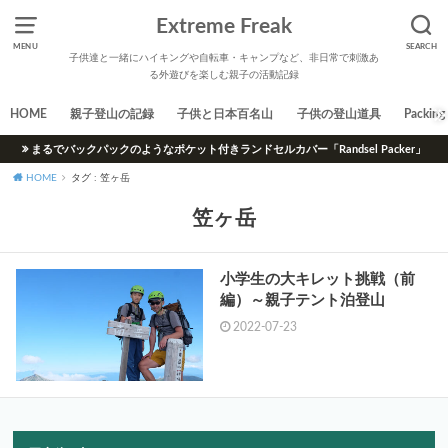
Extreme Freak
MENU
SEARCH
子供達と一緒にハイキングや自転車・キャンプなど、非日常で刺激あ
る外遊びを楽しむ親子の活動記録
HOME
親子登山の記録
子供と日本百名山
子供の登山道具
Packing 
まるでバックパックのようなポケット付きランドセルカバー「Randsel Packer」
HOME
タグ : 笠ヶ岳
笠ヶ岳
小学生の大キレット挑戦（前
編）～親子テント泊登山
2022-07-23