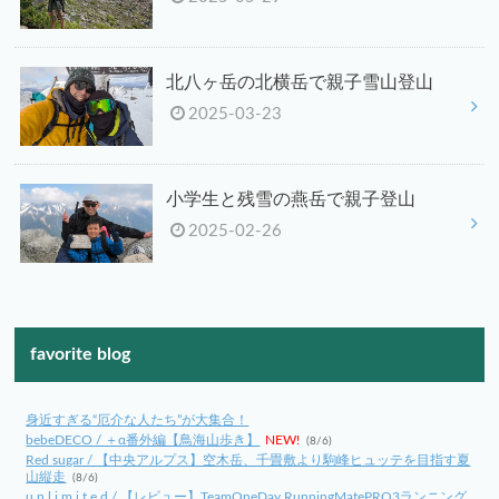
北八ヶ岳の北横岳で親子雪山登山
2025-03-23
小学生と残雪の燕岳で親子登山
2025-02-26
favorite blog
身近すぎる“厄介な人たち”が大集合！
bebeDECO / ＋α番外編【鳥海山歩き】
NEW!
(8/6)
Red sugar / 【中央アルプス】空木岳、千畳敷より駒峰ヒュッテを目指す夏
山縦走
(8/6)
u n l i m i t e d / 【レビュー】TeamOneDay RunningMatePRO3ランニング