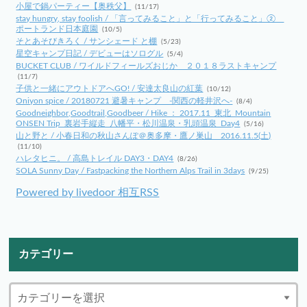
小屋で鍋パーティー【奥秩父】
(11/17)
stay hungry, stay foolish / 「言ってみること」と「行ってみること」②
ポートランド日本庭園
(10/5)
そとあそびきろく / サンシェード と棚
(5/23)
星空キャンプ日記 / デビューはソログル
(5/4)
BUCKET CLUB / ワイルドフィールズおじか ２０１８ラストキャンプ
(11/7)
子供と一緒にアウトドアへGO! / 安達太良山の紅葉
(10/12)
Oniyon spice / 20180721 避暑キャンプ -関西の軽井沢へ-
(8/4)
Goodneighbor,Goodtrail,Goodbeer / Hike ： 2017.11_東北_Mountain
ONSEN Trip_裏岩手縦走_八幡平・松川温泉・乳頭温泉_Day4
(5/16)
山と野と / 小春日和の秋山さんぽ＠奥多摩・鷹ノ巣山 2016.11.5(土)
(11/10)
ハレタヒニ。 / 高島トレイル DAY3・DAY4
(8/26)
SOLA Sunny Day / Fastpacking the Northern Alps Trail in 3days
(9/25)
Powered by livedoor 相互RSS
カテゴリー