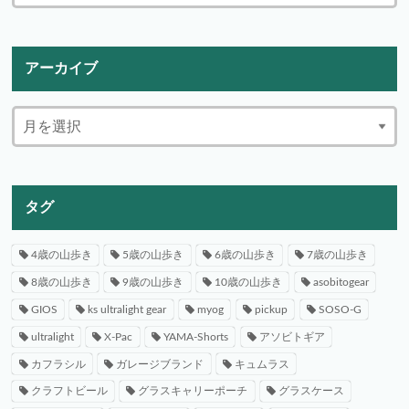
アーカイブ
タグ
4歳の山歩き
5歳の山歩き
6歳の山歩き
7歳の山歩き
8歳の山歩き
9歳の山歩き
10歳の山歩き
asobitogear
GIOS
ks ultralight gear
myog
pickup
SOSO-G
ultralight
X-Pac
YAMA-Shorts
アソビトギア
カフラシル
ガレージブランド
キュムラス
クラフトビール
グラスキャリーポーチ
グラスケース