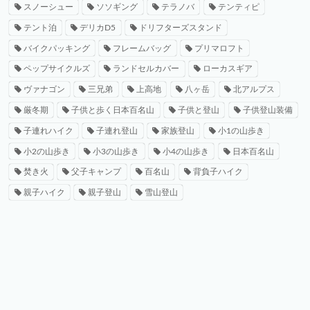
スノーシュー
ソソギング
テラノバ
テンティピ
テント泊
デリカD5
ドリフターズスタンド
バイクパッキング
フレームバッグ
プリマロフト
ペップサイクルズ
ランドセルカバー
ローカスギア
ヴァナゴン
三兄弟
上高地
八ヶ岳
北アルプス
厳冬期
子供と歩く日本百名山
子供と登山
子供登山装備
子連れハイク
子連れ登山
家族登山
小1の山歩き
小2の山歩き
小3の山歩き
小4の山歩き
日本百名山
焚き火
父子キャンプ
百名山
背負子ハイク
親子ハイク
親子登山
雪山登山