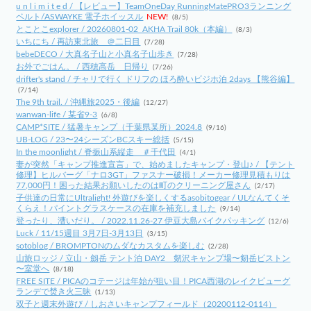
u n l i m i t e d / 【レビュー】TeamOneDay RunningMatePRO3ランニング
ベルト/ASWAYKE 電子ホイッスル
NEW!
(8/5)
とことこexplorer / 20260801-02_AKHA Trail 80k（本編）
(8/3)
いちにち / 再訪東北旅 ＠二日目
(7/28)
bebeDECO / 大真名子山と小真名子山歩き
(7/28)
お外でごはん。 / 西穂高岳 日帰り
(7/26)
drifter's stand / チャリで行く ドリフの ほろ酔いビジホ泊 2days 【熊谷編】
(7/14)
The 9th trail. / 沖縄旅2025・後編
(12/27)
wanwan-life / 某省9-3
(6/8)
CAMP*SITE / 猛暑キャンプ（千葉県某所）2024.8
(9/16)
UB-LOG / 23〜24シーズンBCスキー総括
(5/15)
In the moonlight / 脊振山系縦走 ＃千代田
(4/1)
妻が突然「キャンプ推進宣言」で、始めましたキャンプ・登山♪ / 【テント
修理】ヒルバーグ「ナロ3GT」ファスナー破損！メーカー修理見積もりは
77,000円！困った結果お願いしたのは町のクリーニング屋さん
(2/17)
子供達の日常にUltralight! 外遊びを楽しくするasobitogear / ULなんてくそ
くらえ！パイントグラスケースの在庫を補充しました
(9/14)
登ったり、漕いだり。 / 2022.11.26-27 伊豆大島バイクパッキング
(12/6)
Luck / 11/15週目 3月7日-3月13日
(3/15)
sotoblog / BROMPTONのムダなカスタムを楽しむ
(2/28)
山旅ロッジ / 立山・劔岳 テント泊 DAY2 剱沢キャンプ場〜剱岳ピストン
〜室堂へ
(8/18)
FREE SITE / PICAのコテージは年始が狙い目！PICA西湖のレイクビューグ
ランデで焚き火三昧
(1/13)
双子と週末外遊び / しおさいキャンプフィールド（20200112-0114）