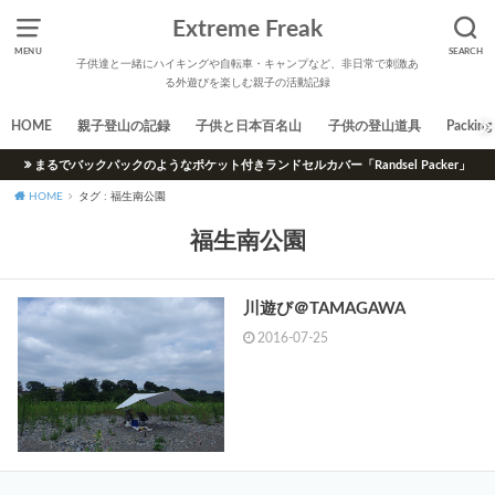
Extreme Freak
MENU
SEARCH
子供達と一緒にハイキングや自転車・キャンプなど、非日常で刺激あ
る外遊びを楽しむ親子の活動記録
HOME
親子登山の記録
子供と日本百名山
子供の登山道具
Packing 
まるでバックパックのようなポケット付きランドセルカバー「Randsel Packer」
HOME
タグ : 福生南公園
福生南公園
川遊び＠TAMAGAWA
2016-07-25