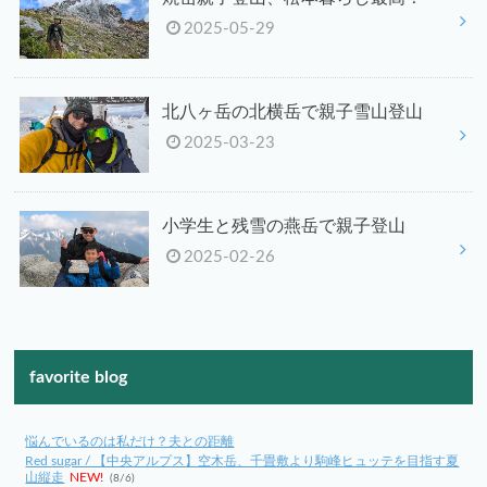
2025-05-29
北八ヶ岳の北横岳で親子雪山登山
2025-03-23
小学生と残雪の燕岳で親子登山
2025-02-26
favorite blog
悩んでいるのは私だけ？夫との距離
Red sugar / 【中央アルプス】空木岳、千畳敷より駒峰ヒュッテを目指す夏
山縦走
NEW!
(8/6)