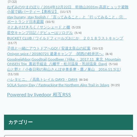
(7/22)
ねずみのやまのぼり / 2014年12月22日 乾徳山2031m-高原ヒュッテ避難
小屋で鍋パーティー【奥秩父】
(11/17)
stay hungry, stay foolish / 「言ってみること」と「行ってみること」②
ポートランド日本庭園
(10/5)
そとあそびきろく / サンシェード と棚
(5/23)
星空キャンプ日記 / デビューはソログル
(5/4)
BUCKET CLUB / ワイルドフィールズおじか ２０１８ラストキャンプ
(11/7)
子供と一緒にアウトドアへGO! / 安達太良山の紅葉
(10/12)
Oniyon spice / 20180721 避暑キャンプ -関西の軽井沢へ-
(8/4)
Goodneighbor,Goodtrail,Goodbeer / Hike ： 2017.11_東北_Mountain
ONSEN Trip_裏岩手縦走_八幡平・松川温泉・乳頭温泉_Day4
(5/16)
山と野と / 小春日和の秋山さんぽ＠奥多摩・鷹ノ巣山 2016.11.5(土)
(11/10)
ハレタヒニ。 / 高島トレイル DAY3・DAY4
(8/26)
SOLA Sunny Day / Fastpacking the Northern Alps Trail in 3days
(9/25)
Powered by livedoor 相互RSS
カテゴリー