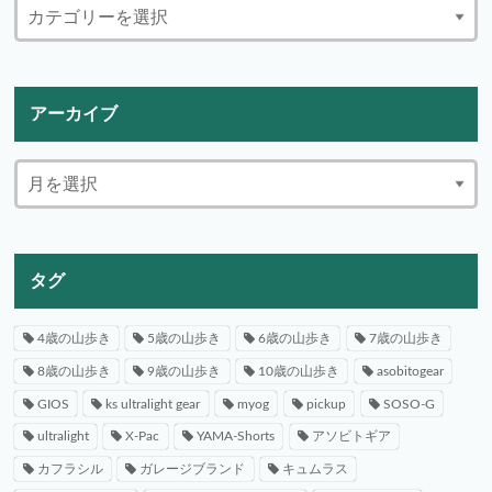
アーカイブ
タグ
4歳の山歩き
5歳の山歩き
6歳の山歩き
7歳の山歩き
8歳の山歩き
9歳の山歩き
10歳の山歩き
asobitogear
GIOS
ks ultralight gear
myog
pickup
SOSO-G
ultralight
X-Pac
YAMA-Shorts
アソビトギア
カフラシル
ガレージブランド
キュムラス