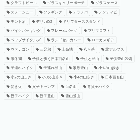
クラフトビール
グラスキャリーポーチ
グラスケース
スノーシュー
ソソギング
テラノバ
テンティピ
テント泊
デリカD5
ドリフターズスタンド
バイクパッキング
フレームバッグ
プリマロフト
ペップサイクルズ
ランドセルカバー
ローカスギア
ヴァナゴン
三兄弟
上高地
八ヶ岳
北アルプス
厳冬期
子供と歩く日本百名山
子供と登山
子供登山装備
子連れハイク
子連れ登山
家族登山
小1の山歩き
小2の山歩き
小3の山歩き
小4の山歩き
日本百名山
焚き火
父子キャンプ
百名山
背負子ハイク
親子ハイク
親子登山
雪山登山