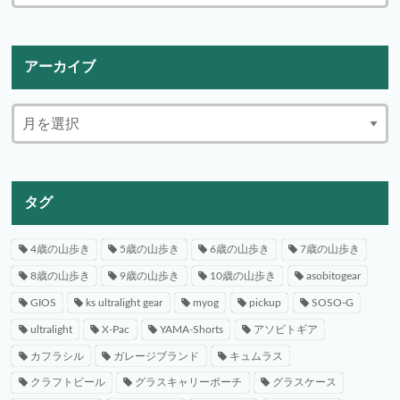
アーカイブ
タグ
4歳の山歩き
5歳の山歩き
6歳の山歩き
7歳の山歩き
8歳の山歩き
9歳の山歩き
10歳の山歩き
asobitogear
GIOS
ks ultralight gear
myog
pickup
SOSO-G
ultralight
X-Pac
YAMA-Shorts
アソビトギア
カフラシル
ガレージブランド
キュムラス
クラフトビール
グラスキャリーポーチ
グラスケース