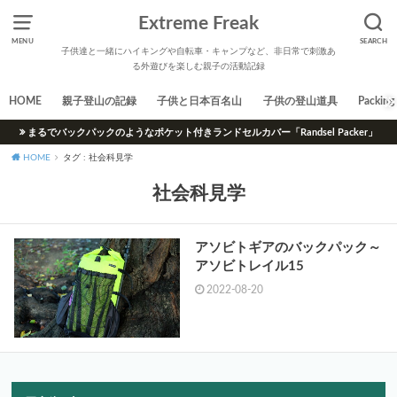
Extreme Freak
MENU
SEARCH
子供達と一緒にハイキングや自転車・キャンプなど、非日常で刺激あ
る外遊びを楽しむ親子の活動記録
HOME
親子登山の記録
子供と日本百名山
子供の登山道具
Packing 
まるでバックパックのようなポケット付きランドセルカバー「Randsel Packer」
HOME
タグ : 社会科見学
社会科見学
アソビトギアのバックパック～
アソビトレイル15
2022-08-20