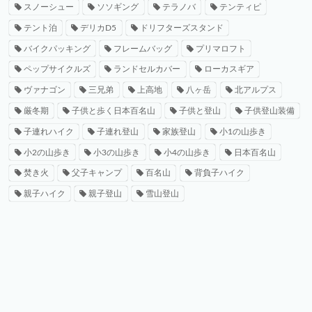
スノーシュー
ソソギング
テラノバ
テンティピ
テント泊
デリカD5
ドリフターズスタンド
バイクパッキング
フレームバッグ
プリマロフト
ペップサイクルズ
ランドセルカバー
ローカスギア
ヴァナゴン
三兄弟
上高地
八ヶ岳
北アルプス
厳冬期
子供と歩く日本百名山
子供と登山
子供登山装備
子連れハイク
子連れ登山
家族登山
小1の山歩き
小2の山歩き
小3の山歩き
小4の山歩き
日本百名山
焚き火
父子キャンプ
百名山
背負子ハイク
親子ハイク
親子登山
雪山登山