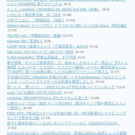
ベルト/ASWAYKE 電子ホイッスル
(8/5)
とことこexplorer / 20260801-02_AKHA Trail 80k（本編）
(8/3)
いちにち / 再訪東北旅 ＠二日目
(7/28)
お外でごはん。 / 西穂高岳 日帰り
(7/26)
drifter's stand / チャリで行く ドリフの ほろ酔いビジホ泊 2days 【熊谷編】
(7/14)
The 9th trail. / 沖縄旅2025・後編
(12/27)
wanwan-life / 某省9-3
(6/8)
CAMP*SITE / 猛暑キャンプ（千葉県某所）2024.8
(9/16)
UB-LOG / 23〜24シーズンBCスキー総括
(5/15)
In the moonlight / 脊振山系縦走 ＃千代田
(4/1)
妻が突然「キャンプ推進宣言」で、始めましたキャンプ・登山♪ / 【テント
修理】ヒルバーグ「ナロ3GT」ファスナー破損！メーカー修理見積もりは
77,000円！困った結果お願いしたのは町のクリーニング屋さん
(2/17)
子供達の日常にUltralight! 外遊びを楽しくするasobitogear / ULなんてくそ
くらえ！パイントグラスケースの在庫を補充しました
(9/14)
登ったり、漕いだり。 / 2022.11.26-27 伊豆大島バイクパッキング
(12/6)
Luck / 11/15週目 3月7日-3月13日
(3/15)
sotoblog / BROMPTONのムダなカスタムを楽しむ
(2/28)
山旅ロッジ / 立山・劔岳 テント泊 DAY2 剱沢キャンプ場〜剱岳ピストン
〜室堂へ
(8/18)
FREE SITE / PICAのコテージは年始が狙い目！PICA西湖のレイクビューグ
ランデで焚き火三昧
(1/13)
双子と週末外遊び / しおさいキャンプフィールド（20200112-0114）
(7/22)
ねずみのやまのぼり / 2014年12月22日 乾徳山2031m-高原ヒュッテ避難