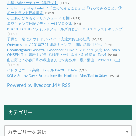
小屋で鍋パーティー【奥秩父】
(11/17)
stay hungry, stay foolish / 「言ってみること」と「行ってみること」②
ポートランド日本庭園
(10/5)
そとあそびきろく / サンシェード と棚
(5/23)
星空キャンプ日記 / デビューはソログル
(5/4)
BUCKET CLUB / ワイルドフィールズおじか ２０１８ラストキャンプ
(11/7)
子供と一緒にアウトドアへGO! / 安達太良山の紅葉
(10/12)
Oniyon spice / 20180721 避暑キャンプ -関西の軽井沢へ-
(8/4)
Goodneighbor,Goodtrail,Goodbeer / Hike ： 2017.11_東北_Mountain
ONSEN Trip_裏岩手縦走_八幡平・松川温泉・乳頭温泉_Day4
(5/16)
山と野と / 小春日和の秋山さんぽ＠奥多摩・鷹ノ巣山 2016.11.5(土)
(11/10)
ハレタヒニ。 / 高島トレイル DAY3・DAY4
(8/26)
SOLA Sunny Day / Fastpacking the Northern Alps Trail in 3days
(9/25)
Powered by livedoor 相互RSS
カテゴリー