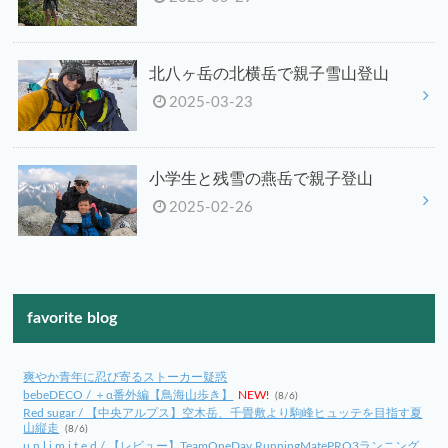
北八ヶ岳の北横岳で親子雪山登山
2025-03-23
小学生と残雪の燕岳で親子登山
2025-02-26
favorite blog
爽やか青年に忍び寄るストーカー疑惑
bebeDECO / ＋α番外編【鳥海山歩き】
NEW!
(8/6)
Red sugar / 【中央アルプス】空木岳、千畳敷より駒峰ヒュッテを目指す夏
山縦走
(8/6)
u n l i m i t e d / 【レビュー】TeamOneDay RunningMatePRO3ランニング