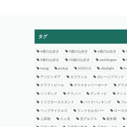
タグ
4歳の山歩き
5歳の山歩き
6歳の山歩き
9歳の山歩き
10歳の山歩き
asobitogear
myog
pickup
SOSO-G
ultralight
X
アソビトギア
カフラシル
ガレージブランド
クラフトビール
グラスキャリーポーチ
グラ
ソソギング
テラノバ
テンティピ
テント
ドリフターズスタンド
バイクパッキング
フ
ペップサイクルズ
ランドセルカバー
ローカ
上高地
八ヶ岳
北アルプス
厳冬期