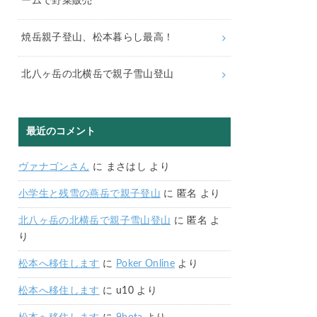
ームで野菜販売
焼岳親子登山、松本暮らし最高！
北八ヶ岳の北横岳で親子雪山登山
最近のコメント
ヴァナゴンさん
に
まさはし
より
小学生と残雪の燕岳で親子登山
に
匿名
より
北八ヶ岳の北横岳で親子雪山登山
に
匿名
よ
り
松本へ移住します
に
Poker Online
より
松本へ移住します
に
u10
より