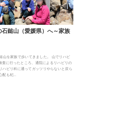
の石鎚山（愛媛県）へ～家族
県の石鎚山を家族で歩いてきました。 山でリハビ
期検査に行ったところ、通院によるリハビリの
リハビリ科に通ってガッツリやらないと戻ら
心配も杞…