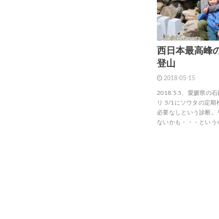
西日本最高峰
登山
2018-05-15
2018.5.5、愛媛
リ 5/1にソウタの定
必要なしという診断。
ないかも・・・という