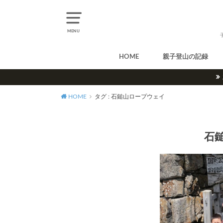
MENU
HOME
親子登山の記録
北アルプス
中央アルプス
南アルプス
八ヶ岳
尾瀬
奥多摩
奥秩父
丹沢
北海道
東北
関東
甲信越
北陸
関西
中国・四国
九州
HOME
タグ : 石鎚山ロープウェイ
石