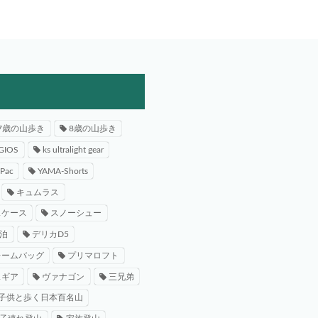
7歳の山歩き
8歳の山歩き
GIOS
ks ultralight gear
-Pac
YAMA-Shorts
キュムラス
スケース
スノーシュー
泊
デリカD5
レームバッグ
プリマロフト
スギア
ヴァナゴン
三兄弟
子供と歩く日本百名山