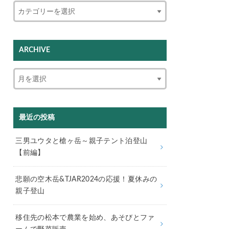
ARCHIVE
最近の投稿
三男ユウタと槍ヶ岳～親子テント泊登山
【前編】
悲願の空木岳&TJAR2024の応援！夏休みの
親子登山
移住先の松本で農業を始め、あそびとファ