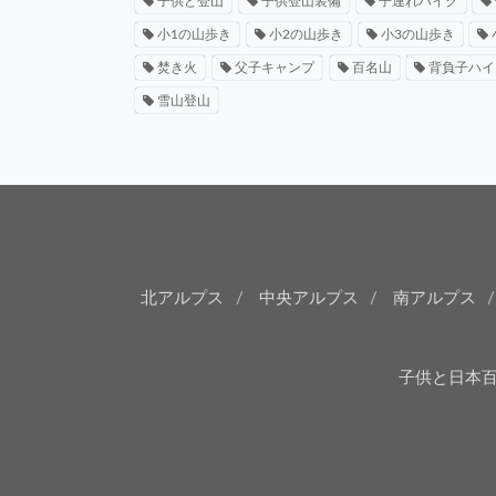
子供と登山
子供登山装備
子連れハイク
小1の山歩き
小2の山歩き
小3の山歩き
焚き火
父子キャンプ
百名山
背負子ハイ
雪山登山
北アルプス
中央アルプス
南アルプス
子供と日本