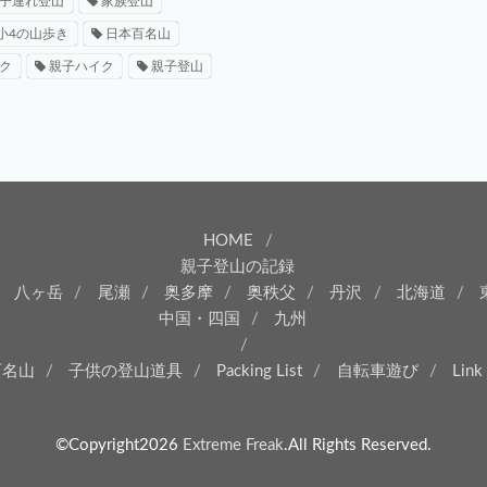
子連れ登山
家族登山
小4の山歩き
日本百名山
ク
親子ハイク
親子登山
HOME
親子登山の記録
八ヶ岳
尾瀬
奥多摩
奥秩父
丹沢
北海道
中国・四国
九州
百名山
子供の登山道具
Packing List
自転車遊び
Link
©Copyright2026
Extreme Freak
.All Rights Reserved.