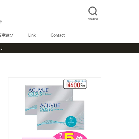
SEARCH
録
転車遊び
Link
Contact
r」