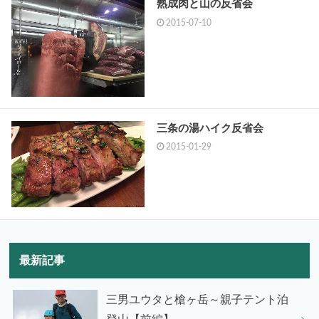
熟成肉と山の反省会
2015-07-10
三条の湯ハイク反省会
2015-01-29
最新記事
三男ユウタと槍ヶ岳～親子テント泊