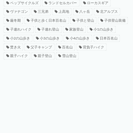
ペップサイクルズ
ランドセルカバー
ローカスギア
ヴァナゴン
三兄弟
上高地
八ヶ岳
北アルプス
厳冬期
子供と歩く日本百名山
子供と登山
子供登山装備
子連れハイク
子連れ登山
家族登山
小1の山歩き
小2の山歩き
小3の山歩き
小4の山歩き
日本百名山
焚き火
父子キャンプ
百名山
背負子ハイク
親子ハイク
親子登山
雪山登山