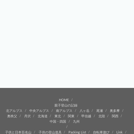
HOME
親子登山の記録
北アルプス
中央アルプス
南アルプス
八ヶ岳
尾瀬
奥多摩
奥秩父
丹沢
北海道
東北
関東
甲信越
北陸
関西
中国・四国
九州
子供と日本百名山
子供の登山道具
Packing List
自転車遊び
Link