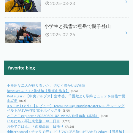
2025-03-23
小学生と残雪の燕岳で親子登山
2025-02-26
favorite blog
不器用な二人が辿り着いた、切なく温かい恋物語
bebeDECO / ＋α番外編【鳥海山歩き】
(8/6)
Red sugar / 【中央アルプス】空木岳、千畳敷より駒峰ヒュッテを目指す夏
山縦走
(8/6)
u n l i m i t e d / 【レビュー】TeamOneDay RunningMatePRO3ランニング
ベルト/ASWAYKE 電子ホイッスル
(8/5)
とことこexplorer / 20260801-02_AKHA Trail 80k（本編）
(8/3)
いちにち / 再訪東北旅 ＠二日目
(7/28)
お外でごはん。 / 西穂高岳 日帰り
(7/26)
drifter's stand / チャリで行く ドリフの ほろ酔いビジホ泊 2days 【熊谷編】