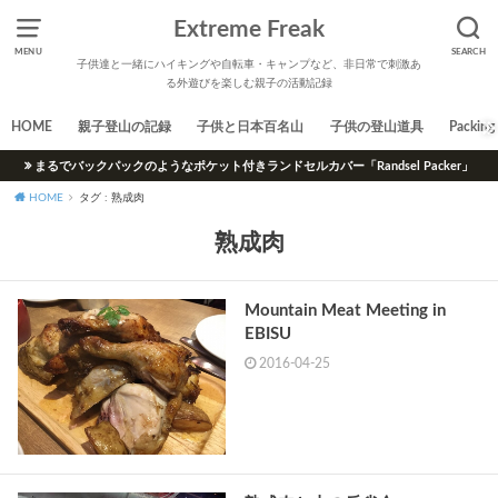
Extreme Freak
MENU
SEARCH
子供達と一緒にハイキングや自転車・キャンプなど、非日常で刺激あ
る外遊びを楽しむ親子の活動記録
HOME
親子登山の記録
子供と日本百名山
子供の登山道具
Packing 
まるでバックパックのようなポケット付きランドセルカバー「Randsel Packer」
HOME
タグ : 熟成肉
熟成肉
Mountain Meat Meeting in
EBISU
2016-04-25