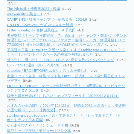
(7/14)
The 9th trail. / 沖縄旅2025・後編
(12/27)
wanwan-life / 某省9-3
(6/8)
CAMP*SITE / 猛暑キャンプ（千葉県某所）2024.8
(9/16)
UB-LOG / 23〜24シーズンBCスキー総括
(5/15)
In the moonlight / 脊振山系縦走 ＃千代田
(4/1)
妻が突然「キャンプ推進宣言」で、始めましたキャンプ・登山♪ / 【テント
修理】ヒルバーグ「ナロ3GT」ファスナー破損！メーカー修理見積もりは
77,000円！困った結果お願いしたのは町のクリーニング屋さん
(2/17)
子供達の日常にUltralight! 外遊びを楽しくするasobitogear / ULなんてくそ
くらえ！パイントグラスケースの在庫を補充しました
(9/14)
登ったり、漕いだり。 / 2022.11.26-27 伊豆大島バイクパッキング
(12/6)
Luck / 11/15週目 3月7日-3月13日
(3/15)
sotoblog / BROMPTONのムダなカスタムを楽しむ
(2/28)
山旅ロッジ / 立山・劔岳 テント泊 DAY2 剱沢キャンプ場〜剱岳ピストン
〜室堂へ
(8/18)
FREE SITE / PICAのコテージは年始が狙い目！PICA西湖のレイクビューグ
ランデで焚き火三昧
(1/13)
双子と週末外遊び / しおさいキャンプフィールド（20200112-0114）
(7/22)
ねずみのやまのぼり / 2014年12月22日 乾徳山2031m-高原ヒュッテ避難
小屋で鍋パーティー【奥秩父】
(11/17)
stay hungry, stay foolish / 「言ってみること」と「行ってみること」②
ポートランド日本庭園
(10/5)
そとあそびきろく / サンシェード と棚
(5/23)
星空キャンプ日記 / デビューはソログル
(5/4)