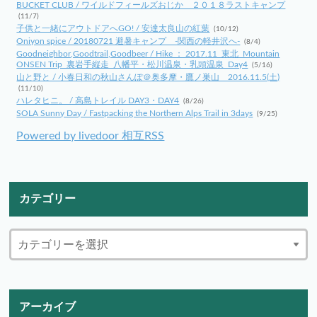
BUCKET CLUB / ワイルドフィールズおじか ２０１８ラストキャンプ
(11/7)
子供と一緒にアウトドアへGO! / 安達太良山の紅葉
(10/12)
Oniyon spice / 20180721 避暑キャンプ -関西の軽井沢へ-
(8/4)
Goodneighbor,Goodtrail,Goodbeer / Hike ： 2017.11_東北_Mountain
ONSEN Trip_裏岩手縦走_八幡平・松川温泉・乳頭温泉_Day4
(5/16)
山と野と / 小春日和の秋山さんぽ＠奥多摩・鷹ノ巣山 2016.11.5(土)
(11/10)
ハレタヒニ。 / 高島トレイル DAY3・DAY4
(8/26)
SOLA Sunny Day / Fastpacking the Northern Alps Trail in 3days
(9/25)
Powered by livedoor 相互RSS
カテゴリー
アーカイブ