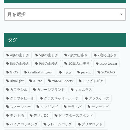
タグ
4歳の山歩き
5歳の山歩き
6歳の山歩き
7歳の山歩き
8歳の山歩き
9歳の山歩き
10歳の山歩き
asobitogear
GIOS
ks ultralight gear
myog
pickup
SOSO-G
ultralight
X-Pac
YAMA-Shorts
アソビトギア
カフラシル
ガレージブランド
キュムラス
クラフトビール
グラスキャリーポーチ
グラスケース
スノーシュー
ソソギング
テラノバ
テンティピ
テント泊
デリカD5
ドリフターズスタンド
バイクパッキング
フレームバッグ
プリマロフト