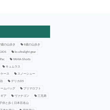
7歳の山歩き
8歳の山歩き
GIOS
ks ultralight gear
-Pac
YAMA-Shorts
キュムラス
スケース
スノーシュー
泊
デリカD5
レームバッグ
プリマロフト
スギア
ヴァナゴン
三兄弟
子供と歩く日本百名山