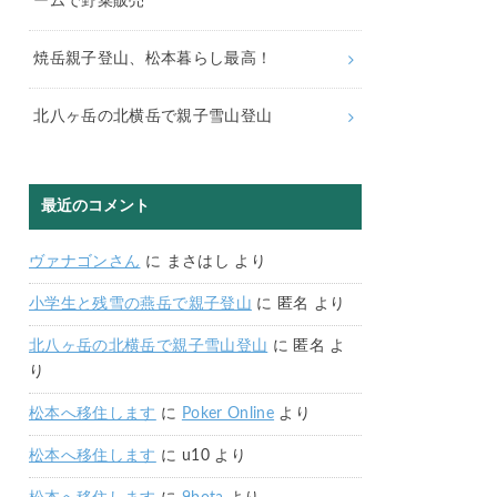
ームで野菜販売
焼岳親子登山、松本暮らし最高！
北八ヶ岳の北横岳で親子雪山登山
最近のコメント
ヴァナゴンさん
に
まさはし
より
小学生と残雪の燕岳で親子登山
に
匿名
より
北八ヶ岳の北横岳で親子雪山登山
に
匿名
よ
り
松本へ移住します
に
Poker Online
より
松本へ移住します
に
u10
より