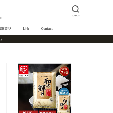
SEARCH
録
転車遊び
Link
Contact
r」