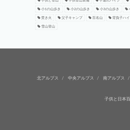
子供と登山
子供登山装備
子連れハイク
小1の山歩き
小2の山歩き
小3の山歩き
焚き火
父子キャンプ
百名山
背負子ハイ
雪山登山
北アルプス
中央アルプス
南アルプス
子供と日本