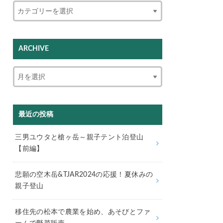
ARCHIVE
最近の投稿
三男ユウタと槍ヶ岳～親子テント泊登山
【前編】
悲願の空木岳&TJAR2024の応援！夏休みの
親子登山
移住先の松本で農業を始め、あそびとファ