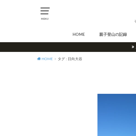
MENU
HOME
親子登山の記録
北アルプス
中央アルプス
南アルプス
八ヶ岳
尾瀬
奥多摩
奥秩父
丹沢
北海道
東北
関東
甲信越
北陸
関西
中国・四国
九州
HOME
タグ : 日向大谷