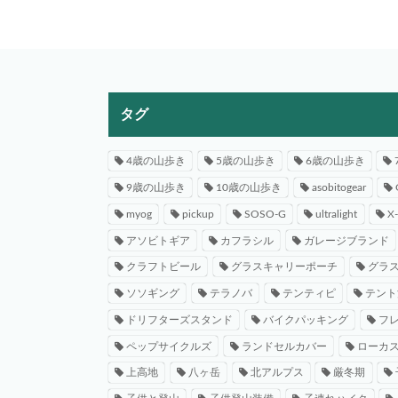
タグ
4歳の山歩き
5歳の山歩き
6歳の山歩き
9歳の山歩き
10歳の山歩き
asobitogear
myog
pickup
SOSO-G
ultralight
X
アソビトギア
カフラシル
ガレージブランド
クラフトビール
グラスキャリーポーチ
グラ
ソソギング
テラノバ
テンティピ
テント
ドリフターズスタンド
バイクパッキング
フ
ペップサイクルズ
ランドセルカバー
ローカ
上高地
八ヶ岳
北アルプス
厳冬期