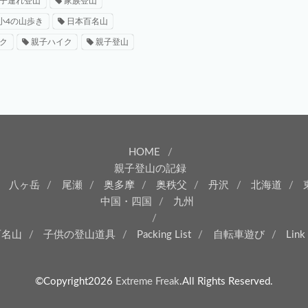
子連れ登山
家族登山
小4の山歩き
日本百名山
ク
親子ハイク
親子登山
HOME
親子登山の記録
八ヶ岳
尾瀬
奥多摩
奥秩父
丹沢
北海道
中国・四国
九州
百名山
子供の登山道具
Packing List
自転車遊び
Link
©Copyright2026
Extreme Freak
.All Rights Reserved.