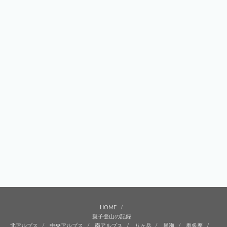
HOME
親子登山の記録
北アルプス
中央アルプス
南アルプス
八ヶ岳
尾瀬
奥多摩