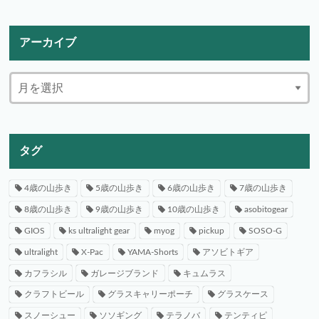
アーカイブ
タグ
4歳の山歩き
5歳の山歩き
6歳の山歩き
7歳の山歩き
8歳の山歩き
9歳の山歩き
10歳の山歩き
asobitogear
GIOS
ks ultralight gear
myog
pickup
SOSO-G
ultralight
X-Pac
YAMA-Shorts
アソビトギア
カフラシル
ガレージブランド
キュムラス
クラフトビール
グラスキャリーポーチ
グラスケース
スノーシュー
ソソギング
テラノバ
テンティピ