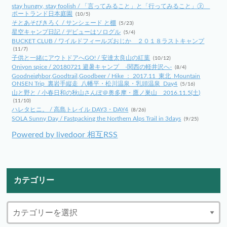
stay hungry, stay foolish / 「言ってみること」と「行ってみること」②
ポートランド日本庭園
(10/5)
そとあそびきろく / サンシェード と棚
(5/23)
星空キャンプ日記 / デビューはソログル
(5/4)
BUCKET CLUB / ワイルドフィールズおじか ２０１８ラストキャンプ
(11/7)
子供と一緒にアウトドアへGO! / 安達太良山の紅葉
(10/12)
Oniyon spice / 20180721 避暑キャンプ -関西の軽井沢へ-
(8/4)
Goodneighbor,Goodtrail,Goodbeer / Hike ： 2017.11_東北_Mountain
ONSEN Trip_裏岩手縦走_八幡平・松川温泉・乳頭温泉_Day4
(5/16)
山と野と / 小春日和の秋山さんぽ＠奥多摩・鷹ノ巣山 2016.11.5(土)
(11/10)
ハレタヒニ。 / 高島トレイル DAY3・DAY4
(8/26)
SOLA Sunny Day / Fastpacking the Northern Alps Trail in 3days
(9/25)
Powered by livedoor 相互RSS
カテゴリー