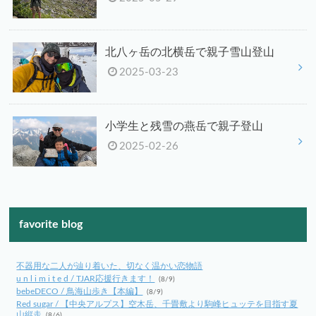
北八ヶ岳の北横岳で親子雪山登山
2025-03-23
小学生と残雪の燕岳で親子登山
2025-02-26
favorite blog
不器用な二人が辿り着いた、切なく温かい恋物語
u n l i m i t e d / TJAR応援行きます！
(8/9)
bebeDECO / 鳥海山歩き【本編】
(8/9)
Red sugar / 【中央アルプス】空木岳、千畳敷より駒峰ヒュッテを目指す夏
山縦走
(8/6)