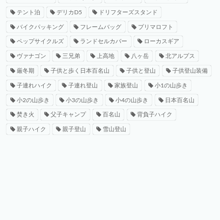
テント泊
デリカD5
ドリフターズスタンド
バイクパッキング
フレームバッグ
プリマロフト
ペップサイクルズ
ランドセルカバー
ローカスギア
ヴァナゴン
三兄弟
上高地
八ヶ岳
北アルプス
厳冬期
子供と歩く日本百名山
子供と登山
子供登山装備
子連れハイク
子連れ登山
家族登山
小1の山歩き
小2の山歩き
小3の山歩き
小4の山歩き
日本百名山
焚き火
父子キャンプ
百名山
背負子ハイク
親子ハイク
親子登山
雪山登山