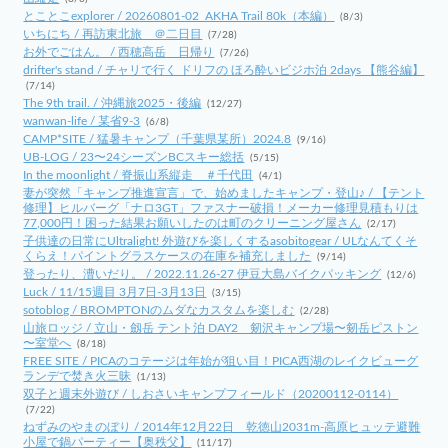
とことこexplorer / 20260801-02_AKHA Trail 80k（本編）
(8/3)
いちにち / 再訪東北旅 ＠二日目
(7/28)
お外でごはん。 / 西穂高岳 日帰り
(7/26)
drifter's stand / チャリで行く ドリフの ほろ酔いビジホ泊 2days 【熊谷編】
(7/14)
The 9th trail. / 沖縄旅2025・後編
(12/27)
wanwan-life / 某省9-3
(6/8)
CAMP*SITE / 猛暑キャンプ（千葉県某所）2024.8
(9/16)
UB-LOG / 23〜24シーズンBCスキー総括
(5/15)
In the moonlight / 脊振山系縦走 ＃千代田
(4/1)
妻が突然「キャンプ推進宣言」で、始めましたキャンプ・登山♪ / 【テント
修理】ヒルバーグ「ナロ3GT」ファスナー破損！メーカー修理見積もりは
77,000円！困った結果お願いしたのは町のクリーニング屋さん
(2/17)
子供達の日常にUltralight! 外遊びを楽しくするasobitogear / ULなんてくそ
くらえ！パイントグラスケースの在庫を補充しました
(9/14)
登ったり、漕いだり。 / 2022.11.26-27 伊豆大島バイクパッキング
(12/6)
Luck / 11/15週目 3月7日-3月13日
(3/15)
sotoblog / BROMPTONのムダなカスタムを楽しむ
(2/28)
山旅ロッジ / 立山・劔岳 テント泊 DAY2 剱沢キャンプ場〜剱岳ピストン
〜室堂へ
(8/18)
FREE SITE / PICAのコテージは年始が狙い目！PICA西湖のレイクビューグ
ランデで焚き火三昧
(1/13)
双子と週末外遊び / しおさいキャンプフィールド（20200112-0114）
(7/22)
ねずみのやまのぼり / 2014年12月22日 乾徳山2031m-高原ヒュッテ避難
小屋で鍋パーティー【奥秩父】
(11/17)