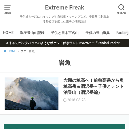
Extreme Freak
MENU
SEARCH
子供達と一緒にハイキングや自転車・キャンプなど、非日常で刺激あ
る外遊びを楽しむ親子の活動記録
HOME
親子登山の記録
子供と日本百名山
子供の登山道具
Packing 
まるでバックパックのようなポケット付きランドセルカバー「Randsel Packer」
HOME
タグ : 岩魚
岩魚
念願の穂高へ！前穂高岳から奥
穂高岳＆涸沢岳～子供とテント
泊登山（涸沢岳編）
2018-08-28