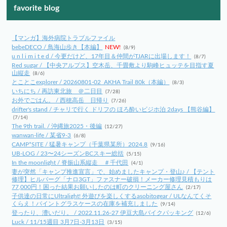
favorite blog
【マンガ】海外病院トラブルファイル
bebeDECO / 鳥海山歩き【本編】
NEW!
(8/9)
u n l i m i t e d / 今更だけど、17年目＆仲間がTJARに出場します！
(8/7)
Red sugar / 【中央アルプス】空木岳、千畳敷より駒峰ヒュッテを目指す夏
山縦走
(8/6)
とことこexplorer / 20260801-02_AKHA Trail 80k（本編）
(8/3)
いちにち / 再訪東北旅 ＠二日目
(7/28)
お外でごはん。 / 西穂高岳 日帰り
(7/26)
drifter's stand / チャリで行く ドリフの ほろ酔いビジホ泊 2days 【熊谷編】
(7/14)
The 9th trail. / 沖縄旅2025・後編
(12/27)
wanwan-life / 某省9-3
(6/8)
CAMP*SITE / 猛暑キャンプ（千葉県某所）2024.8
(9/16)
UB-LOG / 23〜24シーズンBCスキー総括
(5/15)
In the moonlight / 脊振山系縦走 ＃千代田
(4/1)
妻が突然「キャンプ推進宣言」で、始めましたキャンプ・登山♪ / 【テント
修理】ヒルバーグ「ナロ3GT」ファスナー破損！メーカー修理見積もりは
77,000円！困った結果お願いしたのは町のクリーニング屋さん
(2/17)
子供達の日常にUltralight! 外遊びを楽しくするasobitogear / ULなんてくそ
くらえ！パイントグラスケースの在庫を補充しました
(9/14)
登ったり、漕いだり。 / 2022.11.26-27 伊豆大島バイクパッキング
(12/6)
Luck / 11/15週目 3月7日-3月13日
(3/15)