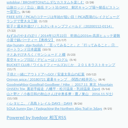
sotoblog / BROMPTONのムダなカスタムを楽しむ
(2/28)
山旅ロッジ / 立山・劔岳 テント泊 DAY2 剱沢キャンプ場〜剱岳ピストン
〜室堂へ
(8/18)
FREE SITE / PICAのコテージは年始が狙い目！PICA西湖のレイクビューグ
ランデで焚き火三昧
(1/13)
双子と週末外遊び / しおさいキャンプフィールド（20200112-0114）
(7/22)
ねずみのやまのぼり / 2014年12月22日 乾徳山2031m-高原ヒュッテ避難
小屋で鍋パーティー【奥秩父】
(11/17)
stay hungry, stay foolish / 「言ってみること」と「行ってみること」②
ポートランド日本庭園
(10/5)
そとあそびきろく / サンシェード と棚
(5/23)
星空キャンプ日記 / デビューはソログル
(5/4)
BUCKET CLUB / ワイルドフィールズおじか ２０１８ラストキャンプ
(11/7)
子供と一緒にアウトドアへGO! / 安達太良山の紅葉
(10/12)
Oniyon spice / 20180721 避暑キャンプ -関西の軽井沢へ-
(8/4)
Goodneighbor,Goodtrail,Goodbeer / Hike ： 2017.11_東北_Mountain
ONSEN Trip_裏岩手縦走_八幡平・松川温泉・乳頭温泉_Day4
(5/16)
山と野と / 小春日和の秋山さんぽ＠奥多摩・鷹ノ巣山 2016.11.5(土)
(11/10)
ハレタヒニ。 / 高島トレイル DAY3・DAY4
(8/26)
SOLA Sunny Day / Fastpacking the Northern Alps Trail in 3days
(9/25)
Powered by livedoor 相互RSS