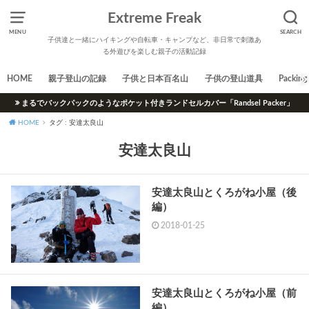
Extreme Freak
MENU
SEARCH
子供達と一緒にハイキングや自転車・キャンプなど、非日常で刺激あ
る外遊びを楽しむ親子の活動記録
HOME
親子登山の記録
子供と日本百名山
子供の登山道具
Packing 
まるでバックパックのようなポケット付きランドセルカバー「Randsel Packer」
HOME
タグ : 安達太良山
安達太良山
安達太良山とくろがね小屋（後
編）
2018-01-25
安達太良山とくろがね小屋（前
編）