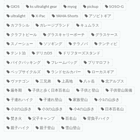
GIOS
ks ultralight gear
myog
pickup
SOSO-G
ultralight
X-Pac
YAMA-Shorts
アソビトギア
カフラシル
ガレージブランド
キュムラス
クラフトビール
グラスキャリーポーチ
グラスケース
スノーシュー
ソソギング
テラノバ
テンティピ
テント泊
デリカD5
ドリフターズスタンド
バイクパッキング
フレームバッグ
プリマロフト
ペップサイクルズ
ランドセルカバー
ローカスギア
ヴァナゴン
三兄弟
上高地
八ヶ岳
北アルプス
厳冬期
子供と歩く日本百名山
子供と登山
子供登山装備
子連れハイク
子連れ登山
家族登山
小1の山歩き
小2の山歩き
小3の山歩き
小4の山歩き
日本百名山
焚き火
父子キャンプ
百名山
背負子ハイク
親子ハイク
親子登山
雪山登山