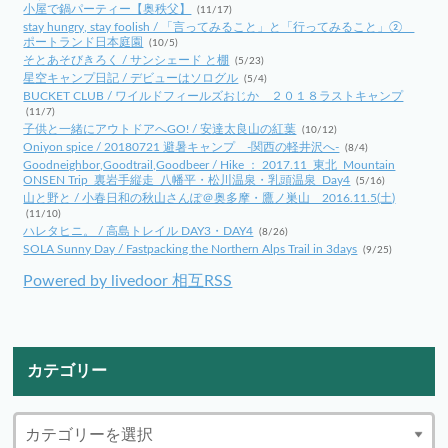
小屋で鍋パーティー【奥秩父】
(11/17)
stay hungry, stay foolish / 「言ってみること」と「行ってみること」②
ポートランド日本庭園
(10/5)
そとあそびきろく / サンシェード と棚
(5/23)
星空キャンプ日記 / デビューはソログル
(5/4)
BUCKET CLUB / ワイルドフィールズおじか ２０１８ラストキャンプ
(11/7)
子供と一緒にアウトドアへGO! / 安達太良山の紅葉
(10/12)
Oniyon spice / 20180721 避暑キャンプ -関西の軽井沢へ-
(8/4)
Goodneighbor,Goodtrail,Goodbeer / Hike ： 2017.11_東北_Mountain
ONSEN Trip_裏岩手縦走_八幡平・松川温泉・乳頭温泉_Day4
(5/16)
山と野と / 小春日和の秋山さんぽ＠奥多摩・鷹ノ巣山 2016.11.5(土)
(11/10)
ハレタヒニ。 / 高島トレイル DAY3・DAY4
(8/26)
SOLA Sunny Day / Fastpacking the Northern Alps Trail in 3days
(9/25)
Powered by livedoor 相互RSS
カテゴリー