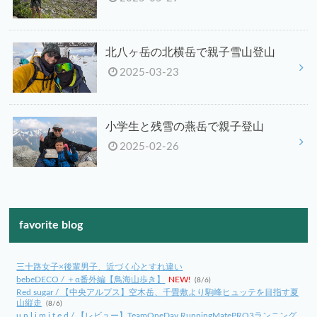
北八ヶ岳の北横岳で親子雪山登山
2025-03-23
小学生と残雪の燕岳で親子登山
2025-02-26
favorite blog
三十路女子×後輩男子、近づく心とすれ違い
bebeDECO / ＋α番外編【鳥海山歩き】
NEW!
(8/6)
Red sugar / 【中央アルプス】空木岳、千畳敷より駒峰ヒュッテを目指す夏
山縦走
(8/6)
u n l i m i t e d / 【レビュー】TeamOneDay RunningMatePRO3ランニング