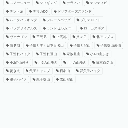
スノーシュー
ソソギング
テラノバ
テンティピ
テント泊
デリカD5
ドリフターズスタンド
バイクパッキング
フレームバッグ
プリマロフト
ペップサイクルズ
ランドセルカバー
ローカスギア
ヴァナゴン
三兄弟
上高地
八ヶ岳
北アルプス
厳冬期
子供と歩く日本百名山
子供と登山
子供登山装備
子連れハイク
子連れ登山
家族登山
小1の山歩き
小2の山歩き
小3の山歩き
小4の山歩き
日本百名山
焚き火
父子キャンプ
百名山
背負子ハイク
親子ハイク
親子登山
雪山登山