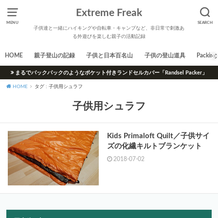
Extreme Freak
MENU
SEARCH
子供達と一緒にハイキングや自転車・キャンプなど、非日常で刺激あ
る外遊びを楽しむ親子の活動記録
HOME
親子登山の記録
子供と日本百名山
子供の登山道具
Packing 
まるでバックパックのようなポケット付きランドセルカバー「Randsel Packer」
HOME
タグ : 子供用シュラフ
子供用シュラフ
Kids Primaloft Quilt／子供サイ
ズの化繊キルトブランケット
2018-07-02