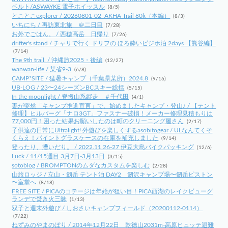
ベルト/ASWAYKE 電子ホイッスル
(8/5)
とことこexplorer / 20260801-02_AKHA Trail 80k（本編）
(8/3)
いちにち / 再訪東北旅 ＠二日目
(7/28)
お外でごはん。 / 西穂高岳 日帰り
(7/26)
drifter's stand / チャリで行く ドリフの ほろ酔いビジホ泊 2days 【熊谷編】
(7/14)
The 9th trail. / 沖縄旅2025・後編
(12/27)
wanwan-life / 某省9-3
(6/8)
CAMP*SITE / 猛暑キャンプ（千葉県某所）2024.8
(9/16)
UB-LOG / 23〜24シーズンBCスキー総括
(5/15)
In the moonlight / 脊振山系縦走 ＃千代田
(4/1)
妻が突然「キャンプ推進宣言」で、始めましたキャンプ・登山♪ / 【テント
修理】ヒルバーグ「ナロ3GT」ファスナー破損！メーカー修理見積もりは
77,000円！困った結果お願いしたのは町のクリーニング屋さん
(2/17)
子供達の日常にUltralight! 外遊びを楽しくするasobitogear / ULなんてくそ
くらえ！パイントグラスケースの在庫を補充しました
(9/14)
登ったり、漕いだり。 / 2022.11.26-27 伊豆大島バイクパッキング
(12/6)
Luck / 11/15週目 3月7日-3月13日
(3/15)
sotoblog / BROMPTONのムダなカスタムを楽しむ
(2/28)
山旅ロッジ / 立山・劔岳 テント泊 DAY2 剱沢キャンプ場〜剱岳ピストン
〜室堂へ
(8/18)
FREE SITE / PICAのコテージは年始が狙い目！PICA西湖のレイクビューグ
ランデで焚き火三昧
(1/13)
双子と週末外遊び / しおさいキャンプフィールド（20200112-0114）
(7/22)
ねずみのやまのぼり / 2014年12月22日 乾徳山2031m-高原ヒュッテ避難