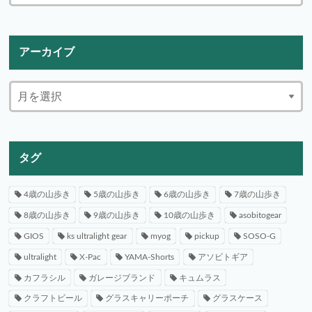
アーカイブ
タグ
4歳の山歩き
5歳の山歩き
6歳の山歩き
7歳の山歩き
8歳の山歩き
9歳の山歩き
10歳の山歩き
asobitogear
GIOS
ks ultralight gear
myog
pickup
SOSO-G
ultralight
X-Pac
YAMA-Shorts
アソビトギア
カフラシル
ガレージブランド
キュムラス
クラフトビール
グラスキャリーポーチ
グラスケース