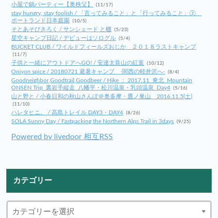
小屋で鍋パーティー【奥秩父】
(11/17)
stay hungry, stay foolish / 「言ってみること」と「行ってみること」②
ポートランド日本庭園
(10/5)
そとあそびきろく / サンシェード と棚
(5/23)
星空キャンプ日記 / デビューはソログル
(5/4)
BUCKET CLUB / ワイルドフィールズおじか ２０１８ラストキャンプ
(11/7)
子供と一緒にアウトドアへGO! / 安達太良山の紅葉
(10/12)
Oniyon spice / 20180721 避暑キャンプ -関西の軽井沢へ-
(8/4)
Goodneighbor,Goodtrail,Goodbeer / Hike ： 2017.11_東北_Mountain
ONSEN Trip_裏岩手縦走_八幡平・松川温泉・乳頭温泉_Day4
(5/16)
山と野と / 小春日和の秋山さんぽ＠奥多摩・鷹ノ巣山 2016.11.5(土)
(11/10)
ハレタヒニ。 / 高島トレイル DAY3・DAY4
(8/26)
SOLA Sunny Day / Fastpacking the Northern Alps Trail in 3days
(9/25)
Powered by livedoor 相互RSS
カテゴリー