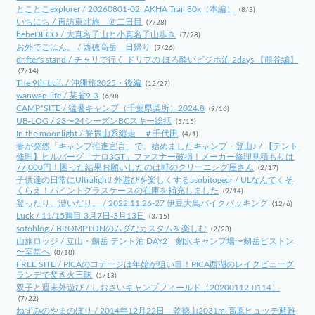
とことこexplorer / 20260801-02_AKHA Trail 80k（本編）
(8/3)
いちにち / 再訪東北旅 ＠二日目
(7/28)
bebeDECO / 大真名子山と小真名子山歩き
(7/28)
お外でごはん。 / 西穂高岳 日帰り
(7/26)
drifter's stand / チャリで行く ドリフの ほろ酔いビジホ泊 2days 【熊谷編】
(7/14)
The 9th trail. / 沖縄旅2025・後編
(12/27)
wanwan-life / 某省9-3
(6/8)
CAMP*SITE / 猛暑キャンプ（千葉県某所）2024.8
(9/16)
UB-LOG / 23〜24シーズンBCスキー総括
(5/15)
In the moonlight / 脊振山系縦走 ＃千代田
(4/1)
妻が突然「キャンプ推進宣言」で、始めましたキャンプ・登山♪ / 【テント
修理】ヒルバーグ「ナロ3GT」ファスナー破損！メーカー修理見積もりは
77,000円！困った結果お願いしたのは町のクリーニング屋さん
(2/17)
子供達の日常にUltralight! 外遊びを楽しくするasobitogear / ULなんてくそ
くらえ！パイントグラスケースの在庫を補充しました
(9/14)
登ったり、漕いだり。 / 2022.11.26-27 伊豆大島バイクパッキング
(12/6)
Luck / 11/15週目 3月7日-3月13日
(3/15)
sotoblog / BROMPTONのムダなカスタムを楽しむ
(2/28)
山旅ロッジ / 立山・劔岳 テント泊 DAY2 剱沢キャンプ場〜剱岳ピストン
〜室堂へ
(8/18)
FREE SITE / PICAのコテージは年始が狙い目！PICA西湖のレイクビューグ
ランデで焚き火三昧
(1/13)
双子と週末外遊び / しおさいキャンプフィールド（20200112-0114）
(7/22)
ねずみのやまのぼり / 2014年12月22日 乾徳山2031m-高原ヒュッテ避難