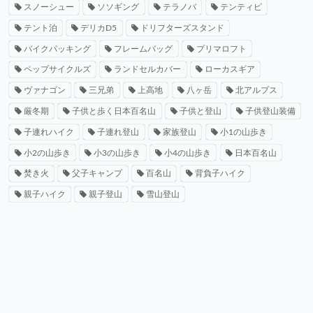
スノーシュー
ソソギング
テラノバ
テンティピ
テント泊
デリカD5
ドリフターズスタンド
バイクパッキング
フレームバッグ
プリマロフト
ペップサイクルズ
ランドセルカバー
ローカスギア
ヴァナゴン
三兄弟
上高地
八ヶ岳
北アルプス
厳冬期
子供と歩く日本百名山
子供と登山
子供登山装備
子連れハイク
子連れ登山
家族登山
小1の山歩き
小2の山歩き
小3の山歩き
小4の山歩き
日本百名山
焚き火
父子キャンプ
百名山
背負子ハイク
親子ハイク
親子登山
雪山登山