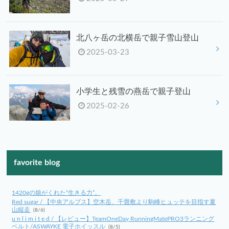
北八ヶ岳の北横岳で親子雪山登山
2025-03-23
小学生と残雪の燕岳で親子登山
2025-02-26
favorite blog
1420gの娘がくれた“生きる力”。
Red sugar / 【中央アルプス】空木岳、千畳敷より駒峰ヒュッテを目指す夏
山縦走
(8/6)
u n l i m i t e d / 【レビュー】TeamOneDay RunningMatePRO3ランニング
ベルト/ASWAYKE 電子ホイッスル
(8/5)