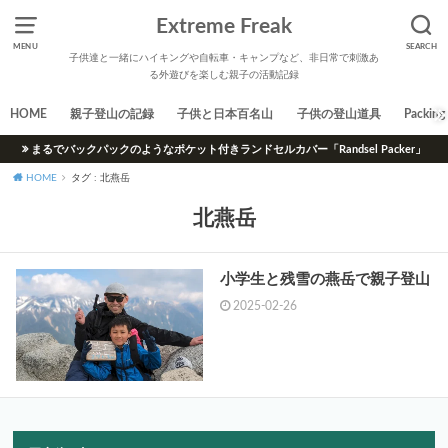
Extreme Freak
MENU
SEARCH
子供達と一緒にハイキングや自転車・キャンプなど、非日常で刺激あ
る外遊びを楽しむ親子の活動記録
HOME
親子登山の記録
子供と日本百名山
子供の登山道具
Packing 
まるでバックパックのようなポケット付きランドセルカバー「Randsel Packer」
HOME
タグ : 北燕岳
北燕岳
小学生と残雪の燕岳で親子登山
2025-02-26