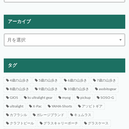
アーカイブ
タグ
4歳の山歩き
5歳の山歩き
6歳の山歩き
7歳の山歩き
8歳の山歩き
9歳の山歩き
10歳の山歩き
asobitogear
GIOS
ks ultralight gear
myog
pickup
SOSO-G
ultralight
X-Pac
YAMA-Shorts
アソビトギア
カフラシル
ガレージブランド
キュムラス
クラフトビール
グラスキャリーポーチ
グラスケース