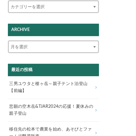
ARCHIVE
最近の投稿
三男ユウタと槍ヶ岳～親子テント泊登山
【前編】
悲願の空木岳&TJAR2024の応援！夏休みの
親子登山
移住先の松本で農業を始め、あそびとファ