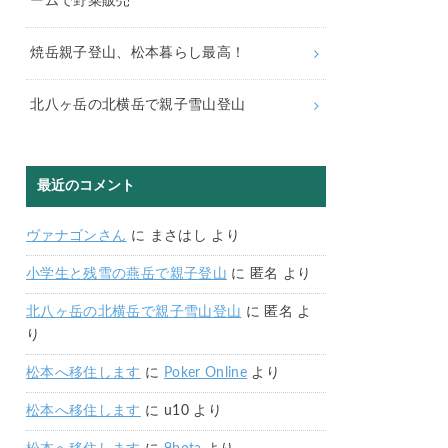
ームで野菜販売
焼岳親子登山、松本暮らし最高！
北八ヶ岳の北横岳で親子雪山登山
最近のコメント
ヴァナゴンさん
に
まさはし
より
小学生と残雪の燕岳で親子登山
に
匿名
より
北八ヶ岳の北横岳で親子雪山登山
に
匿名
よ
り
松本へ移住します
に
Poker Online
より
松本へ移住します
に
u10
より