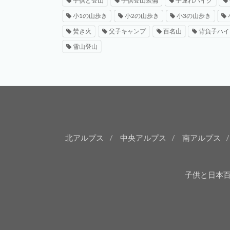
子供と登山
子供登山装備
子連れハイク
小1の山歩き
小2の山歩き
小3の山歩き
焚き火
父子キャンプ
百名山
背負子ハイ
雪山登山
北アルプス
中央アルプス
南アルプス
子供と日本