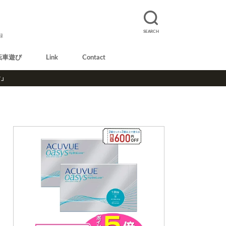
SEARCH
録
転車遊び
Link
Contact
r」