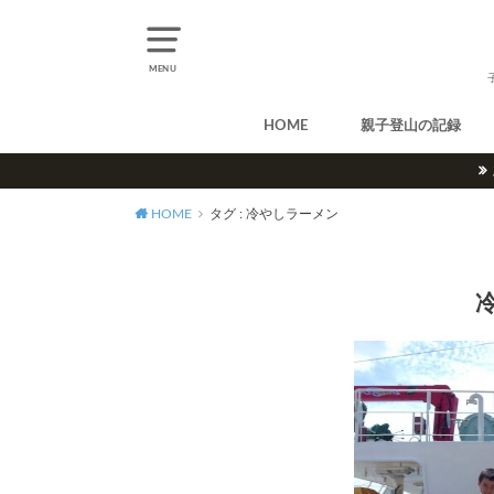
MENU
HOME
親子登山の記録
北アルプス
中央アルプス
南アルプス
八ヶ岳
尾瀬
奥多摩
奥秩父
丹沢
北海道
東北
関東
甲信越
北陸
関西
中国・四国
九州
HOME
タグ : 冷やしラーメン