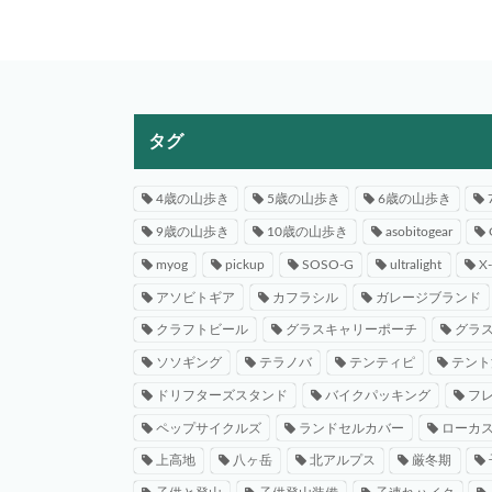
タグ
4歳の山歩き
5歳の山歩き
6歳の山歩き
9歳の山歩き
10歳の山歩き
asobitogear
myog
pickup
SOSO-G
ultralight
X
アソビトギア
カフラシル
ガレージブランド
クラフトビール
グラスキャリーポーチ
グラ
ソソギング
テラノバ
テンティピ
テント
ドリフターズスタンド
バイクパッキング
フ
ペップサイクルズ
ランドセルカバー
ローカ
上高地
八ヶ岳
北アルプス
厳冬期