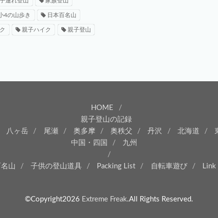
子連れ登山
家族登山
小4の山歩き
日本百名山
ク
親子ハイク
親子登山
HOME
親子登山の記録
八ヶ岳
尾瀬
奥多摩
奥秩父
丹沢
北海道
中国・四国
九州
百名山
子供の登山道具
Packing List
自転車遊び
Link
©Copyright2026
Extreme Freak
.All Rights Reserved.