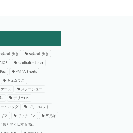
7歳の山歩き
8歳の山歩き
GIOS
ks ultralight gear
-Pac
YAMA-Shorts
キュムラス
スケース
スノーシュー
泊
デリカD5
レームバッグ
プリマロフト
スギア
ヴァナゴン
三兄弟
子供と歩く日本百名山