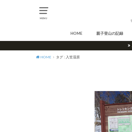
MENU
HOME
親子登山の記録
北アルプス
中央アルプス
南アルプス
八ヶ岳
尾瀬
奥多摩
奥秩父
丹沢
北海道
東北
関東
甲信越
北陸
関西
中国・四国
九州
HOME
タグ : 入笠湿原