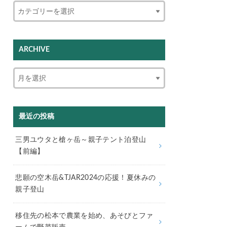
ARCHIVE
最近の投稿
三男ユウタと槍ヶ岳～親子テント泊登山
【前編】
悲願の空木岳&TJAR2024の応援！夏休みの
親子登山
移住先の松本で農業を始め、あそびとファ