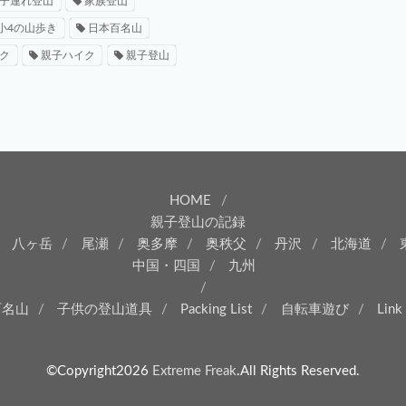
子連れ登山
家族登山
小4の山歩き
日本百名山
ク
親子ハイク
親子登山
HOME
親子登山の記録
八ヶ岳
尾瀬
奥多摩
奥秩父
丹沢
北海道
中国・四国
九州
百名山
子供の登山道具
Packing List
自転車遊び
Link
©Copyright2026
Extreme Freak
.All Rights Reserved.