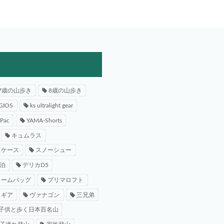
7歳の山歩き
8歳の山歩き
GIOS
ks ultralight gear
-Pac
YAMA-Shorts
キュムラス
スケース
スノーシュー
泊
デリカD5
レームバッグ
プリマロフト
スギア
ヴァナゴン
三兄弟
子供と歩く日本百名山