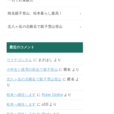
ームで野菜販売
焼岳親子登山、松本暮らし最高！
北八ヶ岳の北横岳で親子雪山登山
最近のコメント
ヴァナゴンさん
に
まさはし
より
小学生と残雪の燕岳で親子登山
に
匿名
より
北八ヶ岳の北横岳で親子雪山登山
に
匿名
よ
り
松本へ移住します
に
Poker Online
より
松本へ移住します
に
u10
より