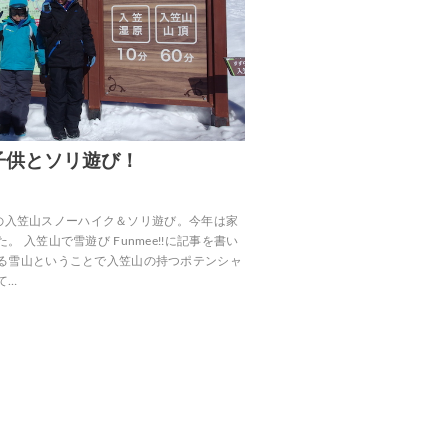
子供とソリ遊び！
季恒例の入笠山スノーハイク＆ソリ遊び。今年は家
 入笠山で雪遊び Funmee!!に記事を書い
る雪山ということで入笠山の持つポテンシャ
て…