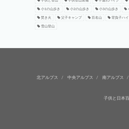
子供と登山
子供登山装備
子連れハイク
小1の山歩き
小2の山歩き
小3の山歩き
焚き火
父子キャンプ
百名山
背負子ハイ
雪山登山
北アルプス
中央アルプス
南アルプス
子供と日本