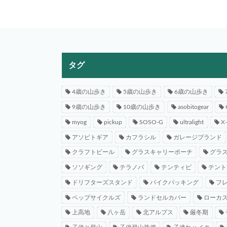
タグ
4歳の山歩き
5歳の山歩き
6歳の山歩き
9歳の山歩き
10歳の山歩き
asobitogear
myog
pickup
SOSO-G
ultralight
X
アソビトギア
カフラシル
ガレージブランド
クラフトビール
グラスキャリーポーチ
グラ
ソソギング
テラノバ
テンティピ
テント
ドリフターズスタンド
バイクパッキング
フ
ペップサイクルズ
ランドセルカバー
ローカ
上高地
八ヶ岳
北アルプス
厳冬期