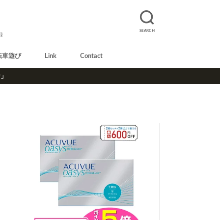
SEARCH
録
転車遊び
Link
Contact
r」