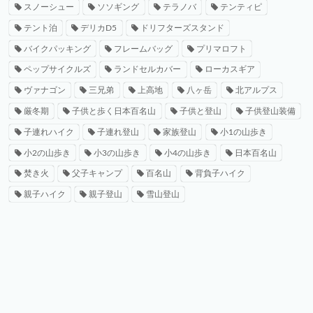
スノーシュー
ソソギング
テラノバ
テンティピ
テント泊
デリカD5
ドリフターズスタンド
バイクパッキング
フレームバッグ
プリマロフト
ペップサイクルズ
ランドセルカバー
ローカスギア
ヴァナゴン
三兄弟
上高地
八ヶ岳
北アルプス
厳冬期
子供と歩く日本百名山
子供と登山
子供登山装備
子連れハイク
子連れ登山
家族登山
小1の山歩き
小2の山歩き
小3の山歩き
小4の山歩き
日本百名山
焚き火
父子キャンプ
百名山
背負子ハイク
親子ハイク
親子登山
雪山登山