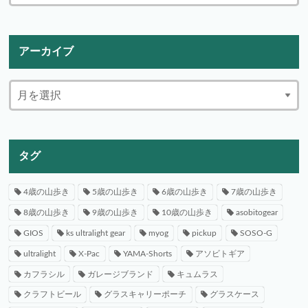
アーカイブ
タグ
4歳の山歩き
5歳の山歩き
6歳の山歩き
7歳の山歩き
8歳の山歩き
9歳の山歩き
10歳の山歩き
asobitogear
GIOS
ks ultralight gear
myog
pickup
SOSO-G
ultralight
X-Pac
YAMA-Shorts
アソビトギア
カフラシル
ガレージブランド
キュムラス
クラフトビール
グラスキャリーポーチ
グラスケース