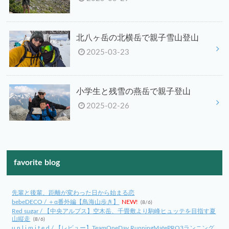
北八ヶ岳の北横岳で親子雪山登山
2025-03-23
小学生と残雪の燕岳で親子登山
2025-02-26
favorite blog
先輩と後輩、距離が変わった日から始まる恋
bebeDECO / ＋α番外編【鳥海山歩き】
NEW!
(8/6)
Red sugar / 【中央アルプス】空木岳、千畳敷より駒峰ヒュッテを目指す夏
山縦走
(8/6)
u n l i m i t e d / 【レビュー】TeamOneDay RunningMatePRO3ランニング