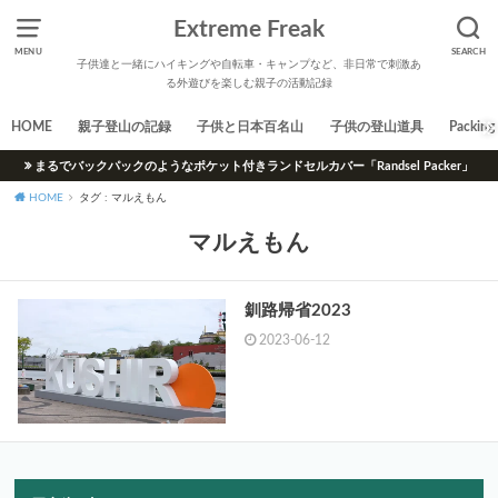
Extreme Freak
MENU
SEARCH
子供達と一緒にハイキングや自転車・キャンプなど、非日常で刺激あ
る外遊びを楽しむ親子の活動記録
HOME
親子登山の記録
子供と日本百名山
子供の登山道具
Packing 
まるでバックパックのようなポケット付きランドセルカバー「Randsel Packer」
HOME
タグ : マルえもん
マルえもん
釧路帰省2023
2023-06-12