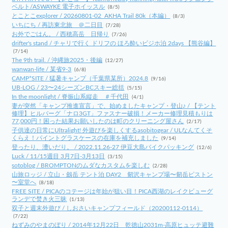
ベルト/ASWAYKE 電子ホイッスル
(8/5)
とことこexplorer / 20260801-02_AKHA Trail 80k（本編）
(8/3)
いちにち / 再訪東北旅 ＠二日目
(7/28)
お外でごはん。 / 西穂高岳 日帰り
(7/26)
drifter's stand / チャリで行く ドリフの ほろ酔いビジホ泊 2days 【熊谷編】
(7/14)
The 9th trail. / 沖縄旅2025・後編
(12/27)
wanwan-life / 某省9-3
(6/8)
CAMP*SITE / 猛暑キャンプ（千葉県某所）2024.8
(9/16)
UB-LOG / 23〜24シーズンBCスキー総括
(5/15)
In the moonlight / 脊振山系縦走 ＃千代田
(4/1)
妻が突然「キャンプ推進宣言」で、始めましたキャンプ・登山♪ / 【テント
修理】ヒルバーグ「ナロ3GT」ファスナー破損！メーカー修理見積もりは
77,000円！困った結果お願いしたのは町のクリーニング屋さん
(2/17)
子供達の日常にUltralight! 外遊びを楽しくするasobitogear / ULなんてくそ
くらえ！パイントグラスケースの在庫を補充しました
(9/14)
登ったり、漕いだり。 / 2022.11.26-27 伊豆大島バイクパッキング
(12/6)
Luck / 11/15週目 3月7日-3月13日
(3/15)
sotoblog / BROMPTONのムダなカスタムを楽しむ
(2/28)
山旅ロッジ / 立山・劔岳 テント泊 DAY2 剱沢キャンプ場〜剱岳ピストン
〜室堂へ
(8/18)
FREE SITE / PICAのコテージは年始が狙い目！PICA西湖のレイクビューグ
ランデで焚き火三昧
(1/13)
双子と週末外遊び / しおさいキャンプフィールド（20200112-0114）
(7/22)
ねずみのやまのぼり / 2014年12月22日 乾徳山2031m-高原ヒュッテ避難