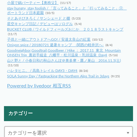
小屋で鍋パーティー【奥秩父】
(11/17)
stay hungry, stay foolish / 「言ってみること」と「行ってみること」②
ポートランド日本庭園
(10/5)
そとあそびきろく / サンシェード と棚
(5/23)
星空キャンプ日記 / デビューはソログル
(5/4)
BUCKET CLUB / ワイルドフィールズおじか ２０１８ラストキャンプ
(11/7)
子供と一緒にアウトドアへGO! / 安達太良山の紅葉
(10/12)
Oniyon spice / 20180721 避暑キャンプ -関西の軽井沢へ-
(8/4)
Goodneighbor,Goodtrail,Goodbeer / Hike ： 2017.11_東北_Mountain
ONSEN Trip_裏岩手縦走_八幡平・松川温泉・乳頭温泉_Day4
(5/16)
山と野と / 小春日和の秋山さんぽ＠奥多摩・鷹ノ巣山 2016.11.5(土)
(11/10)
ハレタヒニ。 / 高島トレイル DAY3・DAY4
(8/26)
SOLA Sunny Day / Fastpacking the Northern Alps Trail in 3days
(9/25)
Powered by livedoor 相互RSS
カテゴリー