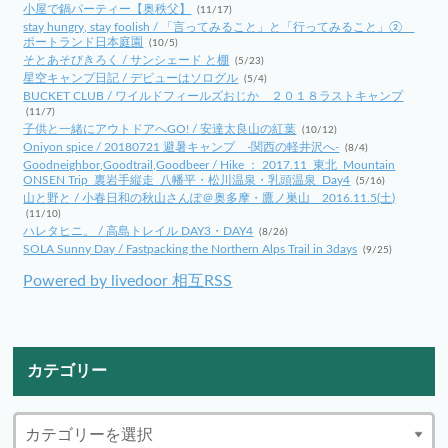
小屋で鍋パーティー【奥秩父】
(11/17)
stay hungry, stay foolish / 「言ってみること」と「行ってみること」②
ポートランド日本庭園
(10/5)
そとあそびきろく / サンシェード と棚
(5/23)
星空キャンプ日記 / デビューはソログル
(5/4)
BUCKET CLUB / ワイルドフィールズおじか ２０１８ラストキャンプ
(11/7)
子供と一緒にアウトドアへGO! / 安達太良山の紅葉
(10/12)
Oniyon spice / 20180721 避暑キャンプ -関西の軽井沢へ-
(8/4)
Goodneighbor,Goodtrail,Goodbeer / Hike ： 2017.11_東北_Mountain
ONSEN Trip_裏岩手縦走_八幡平・松川温泉・乳頭温泉_Day4
(5/16)
山と野と / 小春日和の秋山さんぽ＠奥多摩・鷹ノ巣山 2016.11.5(土)
(11/10)
ハレタヒニ。 / 高島トレイル DAY3・DAY4
(8/26)
SOLA Sunny Day / Fastpacking the Northern Alps Trail in 3days
(9/25)
Powered by livedoor 相互RSS
カテゴリー