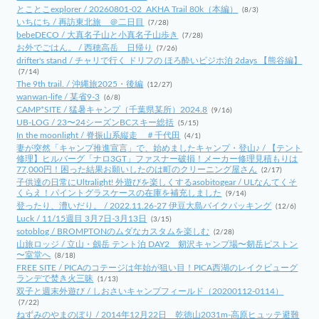
とことこexplorer / 20260801-02_AKHA Trail 80k（本編）
(8/3)
いちにち / 再訪東北旅 ＠二日目
(7/28)
bebeDECO / 大真名子山と小真名子山歩き
(7/28)
お外でごはん。 / 西穂高岳 日帰り
(7/26)
drifter's stand / チャリで行く ドリフの ほろ酔いビジホ泊 2days 【熊谷編】
(7/14)
The 9th trail. / 沖縄旅2025・後編
(12/27)
wanwan-life / 某省9-3
(6/8)
CAMP*SITE / 猛暑キャンプ（千葉県某所）2024.8
(9/16)
UB-LOG / 23〜24シーズンBCスキー総括
(5/15)
In the moonlight / 脊振山系縦走 ＃千代田
(4/1)
妻が突然「キャンプ推進宣言」で、始めましたキャンプ・登山♪ / 【テント
修理】ヒルバーグ「ナロ3GT」ファスナー破損！メーカー修理見積もりは
77,000円！困った結果お願いしたのは町のクリーニング屋さん
(2/17)
子供達の日常にUltralight! 外遊びを楽しくするasobitogear / ULなんてくそ
くらえ！パイントグラスケースの在庫を補充しました
(9/14)
登ったり、漕いだり。 / 2022.11.26-27 伊豆大島バイクパッキング
(12/6)
Luck / 11/15週目 3月7日-3月13日
(3/15)
sotoblog / BROMPTONのムダなカスタムを楽しむ
(2/28)
山旅ロッジ / 立山・劔岳 テント泊 DAY2 剱沢キャンプ場〜剱岳ピストン
〜室堂へ
(8/18)
FREE SITE / PICAのコテージは年始が狙い目！PICA西湖のレイクビューグ
ランデで焚き火三昧
(1/13)
双子と週末外遊び / しおさいキャンプフィールド（20200112-0114）
(7/22)
ねずみのやまのぼり / 2014年12月22日 乾徳山2031m-高原ヒュッテ避難