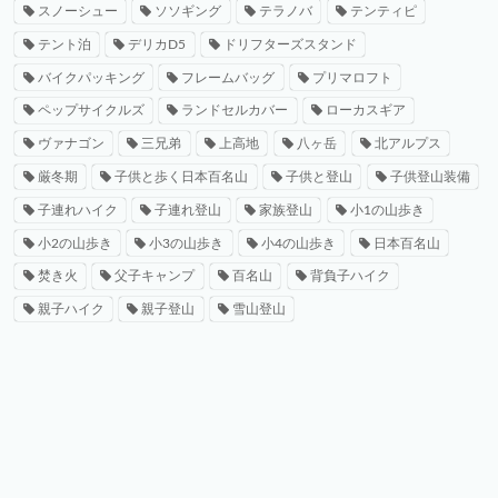
スノーシュー
ソソギング
テラノバ
テンティピ
テント泊
デリカD5
ドリフターズスタンド
バイクパッキング
フレームバッグ
プリマロフト
ペップサイクルズ
ランドセルカバー
ローカスギア
ヴァナゴン
三兄弟
上高地
八ヶ岳
北アルプス
厳冬期
子供と歩く日本百名山
子供と登山
子供登山装備
子連れハイク
子連れ登山
家族登山
小1の山歩き
小2の山歩き
小3の山歩き
小4の山歩き
日本百名山
焚き火
父子キャンプ
百名山
背負子ハイク
親子ハイク
親子登山
雪山登山