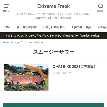
Extreme Freak
MENU
SEARCH
子供達と一緒にハイキングや自転車・キャンプなど、非日常で刺激あ
る外遊びを楽しむ親子の活動記録
HOME
親子登山の記録
子供と日本百名山
子供の登山道具
Packing 
まるでバックパックのようなポケット付きランドセルカバー「Randsel Packer」
HOME
タグ : スムージーサワー
スムージーサワー
OMM BIKE 2023に初参戦
2023-08-09