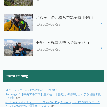
北八ヶ岳の北横岳で親子雪山登山
2025-03-23
小学生と残雪の燕岳で親子登山
2025-02-26
favorite blog
分かり合えているはずの夫が、一番遠い
Red sugar / 【中央アルプス】空木岳、千畳敷より駒峰ヒュッテを目指す夏
山縦走
(8/6)
u n l i m i t e d / 【レビュー】TeamOneDay RunningMatePRO3ランニング
ベルト/ASWAYKE 電子ホイッスル
(8/5)