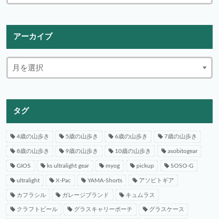
アーカイブ
タグ
4歳の山歩き
5歳の山歩き
6歳の山歩き
7歳の山歩き
8歳の山歩き
9歳の山歩き
10歳の山歩き
asobitogear
GIOS
ks ultralight gear
myog
pickup
SOSO-G
ultralight
X-Pac
YAMA-Shorts
アソビトギア
カフラシル
ガレージブランド
キュムラス
クラフトビール
グラスキャリーポーチ
グラスケース