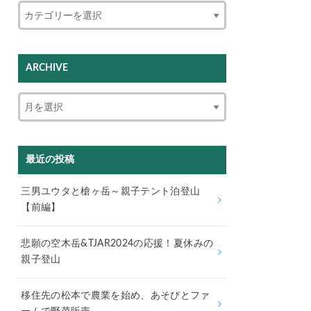
ARCHIVE
最近の投稿
三男ユウタと槍ヶ岳～親子テント泊登山
【前編】
悲願の空木岳&TJAR2024の応援！夏休みの
親子登山
移住先の松本で農業を始め、あそびとファ