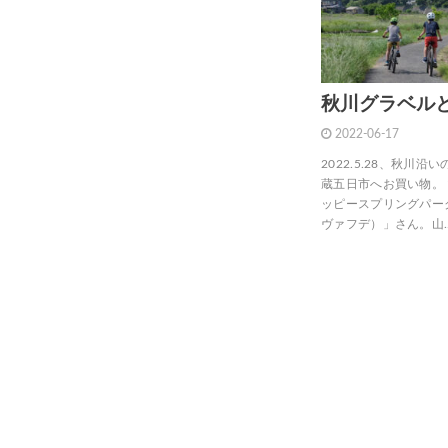
秋川グラベル
2022-06-17
2022.5.28、秋
蔵五日市へお買い物。
ッピースプリングパーク
ヴァフデ）」さん。山