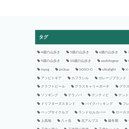
タグ
4歳の山歩き
5歳の山歩き
6歳の山歩き
9歳の山歩き
10歳の山歩き
asobitogear
myog
pickup
SOSO-G
ultralight
X
アソビトギア
カフラシル
ガレージブランド
クラフトビール
グラスキャリーポーチ
グラ
ソソギング
テラノバ
テンティピ
テント
ドリフターズスタンド
バイクパッキング
フ
ペップサイクルズ
ランドセルカバー
ローカ
上高地
八ヶ岳
北アルプス
厳冬期