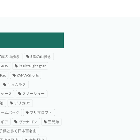
7歳の山歩き
8歳の山歩き
GIOS
ks ultralight gear
-Pac
YAMA-Shorts
キュムラス
スケース
スノーシュー
泊
デリカD5
レームバッグ
プリマロフト
スギア
ヴァナゴン
三兄弟
子供と歩く日本百名山