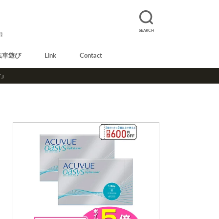
SEARCH
録
転車遊び
Link
Contact
r」