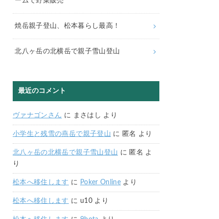
ームで野菜販売
焼岳親子登山、松本暮らし最高！
北八ヶ岳の北横岳で親子雪山登山
最近のコメント
ヴァナゴンさん
に
まさはし
より
小学生と残雪の燕岳で親子登山
に
匿名
より
北八ヶ岳の北横岳で親子雪山登山
に
匿名
よ
り
松本へ移住します
に
Poker Online
より
松本へ移住します
に
u10
より