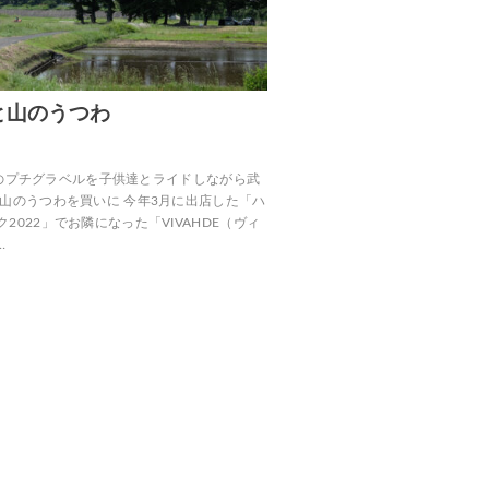
と山のうつわ
川沿いのプチグラベルを子供達とライドしながら武
 山のうつわを買いに 今年3月に出店した「ハ
2022」でお隣になった「VIVAHDE（ヴィ
…