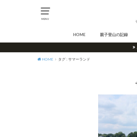
MENU
HOME
親子登山の記録
北アルプス
中央アルプス
南アルプス
八ヶ岳
尾瀬
奥多摩
奥秩父
丹沢
北海道
東北
関東
甲信越
北陸
関西
中国・四国
九州
HOME
タグ : サマーランド