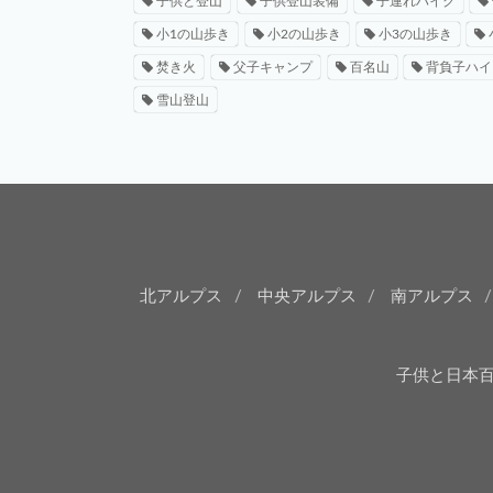
子供と登山
子供登山装備
子連れハイク
小1の山歩き
小2の山歩き
小3の山歩き
焚き火
父子キャンプ
百名山
背負子ハイ
雪山登山
北アルプス
中央アルプス
南アルプス
子供と日本