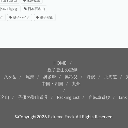
子連れ登山
家族登山
小4の山歩き
日本百名山
ク
親子ハイク
親子登山
HOME
親子登山の記録
八ヶ岳
尾瀬
奥多摩
奥秩父
丹沢
北海道
中国・四国
九州
百名山
子供の登山道具
Packing List
自転車遊び
Link
©Copyright2026
Extreme Freak
.All Rights Reserved.