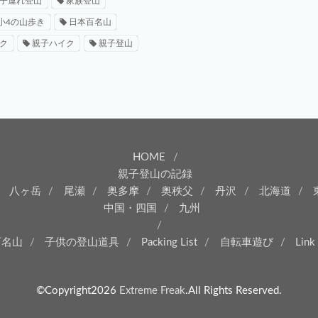
子連れ登山
家族登山
小4の山歩き
日本百名山
ク
親子ハイク
親子登山
HOME
親子登山の記録
八ヶ岳
尾瀬
奥多摩
奥秩父
丹沢
北海道
中国・四国
九州
百名山
子供の登山道具
Packing List
自転車遊び
Link
©Copyright2026
Extreme Freak
.All Rights Reserved.