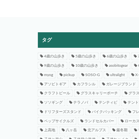
タグ
4歳の山歩き
5歳の山歩き
6歳の山歩き
9歳の山歩き
10歳の山歩き
asobitogear
myog
pickup
SOSO-G
ultralight
X
アソビトギア
カフラシル
ガレージブランド
クラフトビール
グラスキャリーポーチ
グラ
ソソギング
テラノバ
テンティピ
テント
ドリフターズスタンド
バイクパッキング
フ
ペップサイクルズ
ランドセルカバー
ローカ
上高地
八ヶ岳
北アルプス
厳冬期