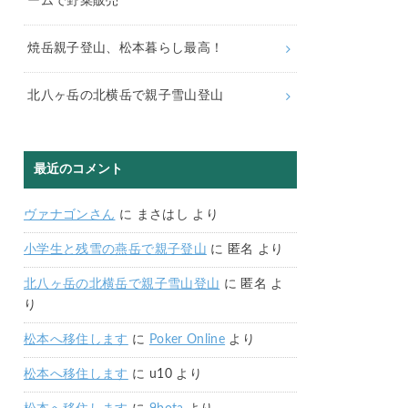
ームで野菜販売
焼岳親子登山、松本暮らし最高！
北八ヶ岳の北横岳で親子雪山登山
最近のコメント
ヴァナゴンさん
に
まさはし
より
小学生と残雪の燕岳で親子登山
に
匿名
より
北八ヶ岳の北横岳で親子雪山登山
に
匿名
よ
り
松本へ移住します
に
Poker Online
より
松本へ移住します
に
u10
より