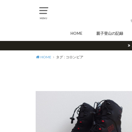
MENU
HOME
親子登山の記録
北アルプス
中央アルプス
南アルプス
八ヶ岳
尾瀬
奥多摩
奥秩父
丹沢
北海道
東北
関東
甲信越
北陸
関西
中国・四国
九州
HOME
タグ : コロンビア