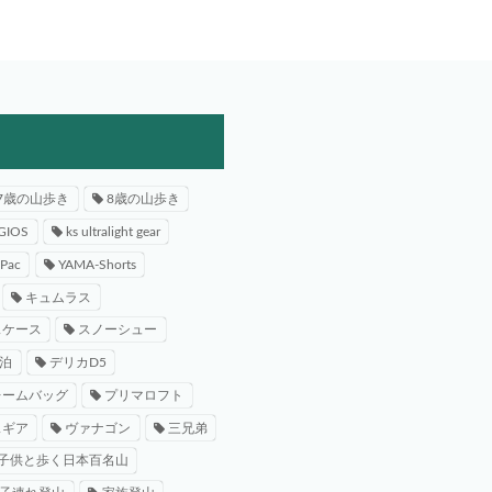
7歳の山歩き
8歳の山歩き
GIOS
ks ultralight gear
-Pac
YAMA-Shorts
キュムラス
スケース
スノーシュー
泊
デリカD5
レームバッグ
プリマロフト
スギア
ヴァナゴン
三兄弟
子供と歩く日本百名山