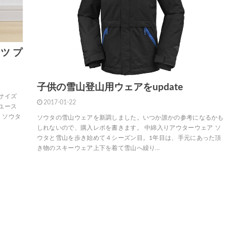
ツ プ
子供の雪山登山用ウェアをupdate
サイズ
2017-01-22
ユース
、ソウタ
ソウタの雪山ウェアを新調しました。いつか誰かの参考になるかも
しれないので、購入レポを書きます。 中綿入りアウターウェア ソ
ウタと雪山を歩き始めて４シーズン目。1年目は、手元にあった頂
き物のスキーウェア上下を着て雪山へ繰り…