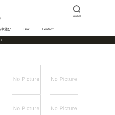
SEARCH
録
転車遊び
Link
Contact
r」