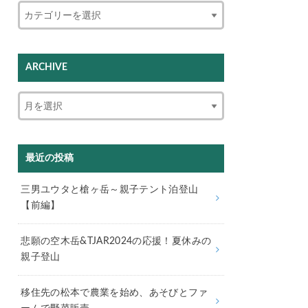
ARCHIVE
最近の投稿
三男ユウタと槍ヶ岳～親子テント泊登山
【前編】
悲願の空木岳&TJAR2024の応援！夏休みの
親子登山
移住先の松本で農業を始め、あそびとファ