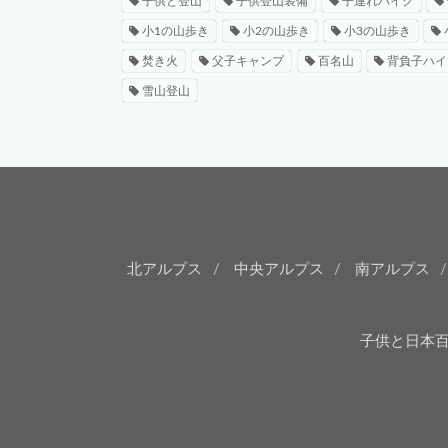
子供と登山
子供登山装備
子連れハイク
小1の山歩き
小2の山歩き
小3の山歩き
焚き火
父子キャンプ
百名山
背負子ハイ
雪山登山
北アルプス
中央アルプス
南アルプス
子供と日本