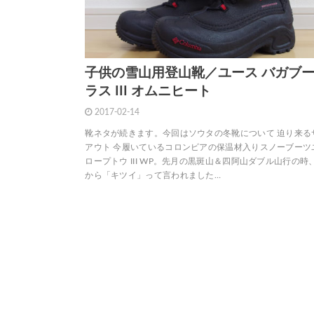
子供の雪山用登山靴／ユース バガブー
ラス III オムニヒート
2017-02-14
靴ネタが続きます。今回はソウタの冬靴について 迫り来る
アウト 今履いているコロンビアの保温材入りスノーブーツ
ロープトウ III WP。先月の黒斑山＆四阿山ダブル山行の時
から「キツイ」って言われました…