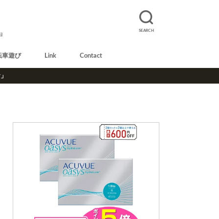
SEARCH
録
転車遊び
Link
Contact
r」