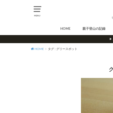
MENU
HOME
親子登山の記録
北アルプス
中央アルプス
南アルプス
八ヶ岳
尾瀬
奥多摩
奥秩父
丹沢
北海道
東北
関東
甲信越
北陸
関西
中国・四国
九州
HOME
タグ : グリースポット