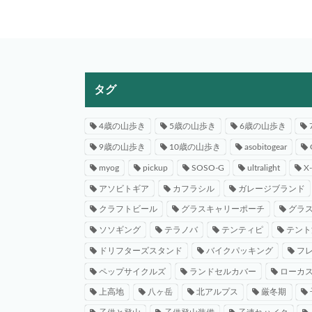
タグ
4歳の山歩き
5歳の山歩き
6歳の山歩き
9歳の山歩き
10歳の山歩き
asobitogear
myog
pickup
SOSO-G
ultralight
X
アソビトギア
カフラシル
ガレージブランド
クラフトビール
グラスキャリーポーチ
グラ
ソソギング
テラノバ
テンティピ
テント
ドリフターズスタンド
バイクパッキング
フ
ペップサイクルズ
ランドセルカバー
ローカ
上高地
八ヶ岳
北アルプス
厳冬期