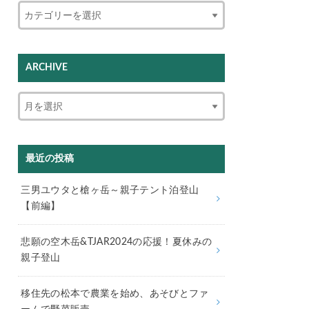
ARCHIVE
最近の投稿
三男ユウタと槍ヶ岳～親子テント泊登山
【前編】
悲願の空木岳&TJAR2024の応援！夏休みの
親子登山
移住先の松本で農業を始め、あそびとファ