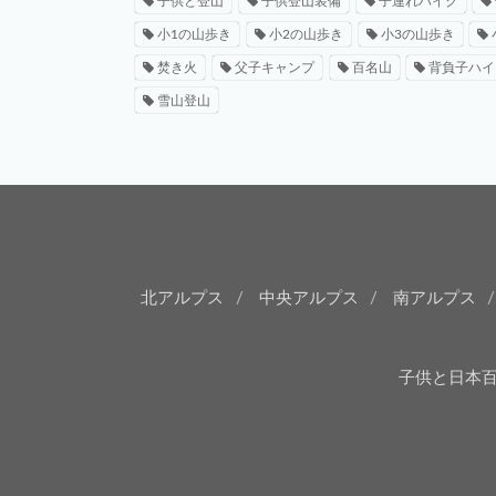
子供と登山
子供登山装備
子連れハイク
小1の山歩き
小2の山歩き
小3の山歩き
焚き火
父子キャンプ
百名山
背負子ハイ
雪山登山
北アルプス
中央アルプス
南アルプス
子供と日本