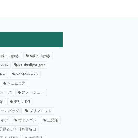
7歳の山歩き
8歳の山歩き
GIOS
ks ultralight gear
-Pac
YAMA-Shorts
キュムラス
スケース
スノーシュー
泊
デリカD5
レームバッグ
プリマロフト
スギア
ヴァナゴン
三兄弟
子供と歩く日本百名山