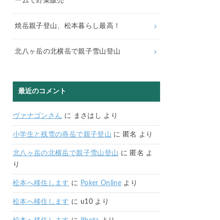
ームで野菜販売
焼岳親子登山、松本暮らし最高！
北八ヶ岳の北横岳で親子雪山登山
最近のコメント
ヴァナゴンさん
に
まさはし
より
小学生と残雪の燕岳で親子登山
に
匿名
より
北八ヶ岳の北横岳で親子雪山登山
に
匿名
よ
り
松本へ移住します
に
Poker Online
より
松本へ移住します
に
u10
より