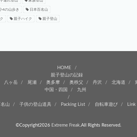
子連れ登山
家族登山
小4の山歩き
日本百名山
ク
親子ハイク
親子登山
HOME
親子登山の記録
八ヶ岳
尾瀬
奥多摩
奥秩父
丹沢
北海道
中国・四国
九州
百名山
子供の登山道具
Packing List
自転車遊び
Link
©Copyright2026
Extreme Freak
.All Rights Reserved.