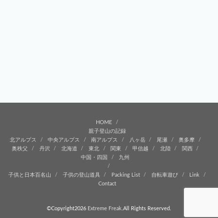
HOME
親子登山の記録
北アルプス
中央アルプス
南アルプス
八ヶ岳
尾瀬
奥多摩
奥秩父
丹沢
北海道
東北
関東
甲信越
北陸
関西
中国・四国
九州
子供と日本百名山
子供の登山道具
Packing List
自転車遊び
Link
Contact
©Copyright2026
Extreme Freak
.All Rights Reserved.