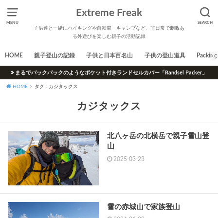
Extreme Freak
MENU
SEARCH
子供達と一緒にハイキングや自転車・キャンプなど、非日常で刺激あ
る外遊びを楽しむ親子の活動記録
HOME
親子登山の記録
子供と日本百名山
子供の登山道具
Packing 
まるでバックパックのようなポケット付きランドセルカバー「Randsel Packer」
HOME
タグ : カジタックス
カジタックス
北八ヶ岳の北横岳で親子雪山登
山
2025-03-23
雪の赤城山で家族登山