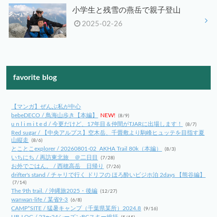
小学生と残雪の燕岳で親子登山
2025-02-26
favorite blog
【マンガ】ぜんぶ私が中心
bebeDECO / 鳥海山歩き【本編】
NEW!
(8/9)
u n l i m i t e d / 今更だけど、17年目＆仲間がTJARに出場します！
(8/7)
Red sugar / 【中央アルプス】空木岳、千畳敷より駒峰ヒュッテを目指す夏
山縦走
(8/6)
とことこexplorer / 20260801-02_AKHA Trail 80k（本編）
(8/3)
いちにち / 再訪東北旅 ＠二日目
(7/28)
お外でごはん。 / 西穂高岳 日帰り
(7/26)
drifter's stand / チャリで行く ドリフの ほろ酔いビジホ泊 2days 【熊谷編】
(7/14)
The 9th trail. / 沖縄旅2025・後編
(12/27)
wanwan-life / 某省9-3
(6/8)
CAMP*SITE / 猛暑キャンプ（千葉県某所）2024.8
(9/16)
UB-LOG / 23〜24シーズンBCスキー総括