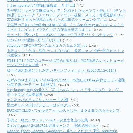
(5/15)
In the moonlight / 脊振山系縦走 ＃千代田
(4/1)
妻が突然「キャンプ推進宣言」で、始めましたキャンプ・登山♪ / 【テント
修理】ヒルバーグ「ナロ3GT」ファスナー破損！メーカー修理見積もりは
77,000円！困った結果お願いしたのは町のクリーニング屋さん
(2/17)
子供達の日常にUltralight! 外遊びを楽しくするasobitogear / ULなんてくそ
くらえ！パイントグラスケースの在庫を補充しました
(9/14)
登ったり、漕いだり。 / 2022.11.26-27 伊豆大島バイクパッキング
(12/6)
Luck / 11/15週目 3月7日-3月13日
(3/15)
sotoblog / BROMPTONのムダなカスタムを楽しむ
(2/28)
山旅ロッジ / 立山・劔岳 テント泊 DAY2 剱沢キャンプ場〜剱岳ピストン
〜室堂へ
(8/18)
FREE SITE / PICAのコテージは年始が狙い目！PICA西湖のレイクビューグ
ランデで焚き火三昧
(1/13)
双子と週末外遊び / しおさいキャンプフィールド（20200112-0114）
(7/22)
ねずみのやまのぼり / 2014年12月22日 乾徳山2031m-高原ヒュッテ避難
小屋で鍋パーティー【奥秩父】
(11/17)
stay hungry, stay foolish / 「言ってみること」と「行ってみること」②
ポートランド日本庭園
(10/5)
そとあそびきろく / サンシェード と棚
(5/23)
星空キャンプ日記 / デビューはソログル
(5/4)
BUCKET CLUB / ワイルドフィールズおじか ２０１８ラストキャンプ
(11/7)
子供と一緒にアウトドアへGO! / 安達太良山の紅葉
(10/12)
Oniyon spice / 20180721 避暑キャンプ -関西の軽井沢へ-
(8/4)
Goodneighbor,Goodtrail,Goodbeer / Hike ： 2017.11_東北_Mountain