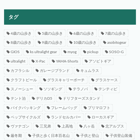
タグ
4歳の山歩き
5歳の山歩き
6歳の山歩き
7歳の山歩き
8歳の山歩き
9歳の山歩き
10歳の山歩き
asobitogear
GIOS
ks ultralight gear
myog
pickup
SOSO-G
ultralight
X-Pac
YAMA-Shorts
アソビトギア
カフラシル
ガレージブランド
キュムラス
クラフトビール
グラスキャリーポーチ
グラスケース
スノーシュー
ソソギング
テラノバ
テンティピ
テント泊
デリカD5
ドリフターズスタンド
バイクパッキング
フレームバッグ
プリマロフト
ペップサイクルズ
ランドセルカバー
ローカスギア
ヴァナゴン
三兄弟
上高地
八ヶ岳
北アルプス
厳冬期
子供と歩く日本百名山
子供と登山
子供登山装備