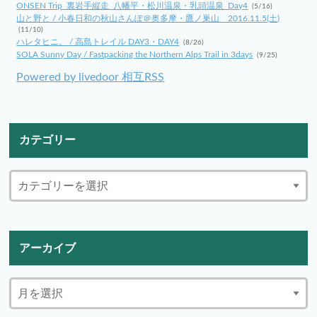
ONSEN Trip_裏岩手縦走_八幡平・松川温泉・乳頭温泉_Day4
(5/16)
山と野と / 小春日和の秋山さんぽ＠奥多摩・鷹ノ巣山 2016.11.5(土)
(11/10)
ハレタヒニ。 / 高島トレイル DAY3・DAY4
(8/26)
SOLA Sunny Day / Fastpacking the Northern Alps Trail in 3days
(9/25)
Powered by livedoor 相互RSS
カテゴリー
アーカイブ