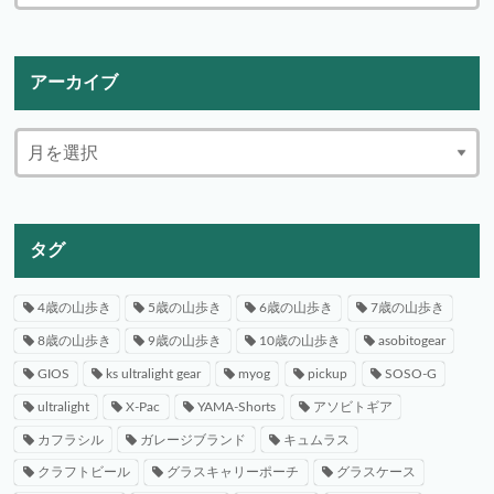
アーカイブ
タグ
4歳の山歩き
5歳の山歩き
6歳の山歩き
7歳の山歩き
8歳の山歩き
9歳の山歩き
10歳の山歩き
asobitogear
GIOS
ks ultralight gear
myog
pickup
SOSO-G
ultralight
X-Pac
YAMA-Shorts
アソビトギア
カフラシル
ガレージブランド
キュムラス
クラフトビール
グラスキャリーポーチ
グラスケース