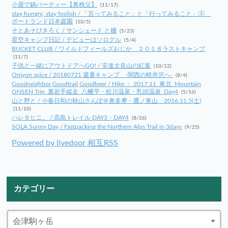
小屋で鍋パーティー【奥秩父】
(11/17)
stay hungry, stay foolish / 「言ってみること」と「行ってみること」②
ポートランド日本庭園
(10/5)
そとあそびきろく / サンシェード と棚
(5/23)
星空キャンプ日記 / デビューはソログル
(5/4)
BUCKET CLUB / ワイルドフィールズおじか ２０１８ラストキャンプ
(11/7)
子供と一緒にアウトドアへGO! / 安達太良山の紅葉
(10/12)
Oniyon spice / 20180721 避暑キャンプ -関西の軽井沢へ-
(8/4)
Goodneighbor,Goodtrail,Goodbeer / Hike ： 2017.11_東北_Mountain
ONSEN Trip_裏岩手縦走_八幡平・松川温泉・乳頭温泉_Day4
(5/16)
山と野と / 小春日和の秋山さんぽ＠奥多摩・鷹ノ巣山 2016.11.5(土)
(11/10)
ハレタヒニ。 / 高島トレイル DAY3・DAY4
(8/26)
SOLA Sunny Day / Fastpacking the Northern Alps Trail in 3days
(9/25)
Powered by livedoor 相互RSS
カテゴリー