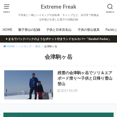
Extreme Freak
MENU
SEARCH
子供達と一緒にハイキングや自転車・キャンプなど、非日常で刺激あ
る外遊びを楽しむ親子の活動記録
HOME
親子登山の記録
子供と日本百名山
子供の登山道具
Packing 
まるでバックパックのようなポケット付きランドセルカバー「Randsel Packer」
HOME
ハイキング
東北
会津駒ヶ岳
会津駒ヶ岳
残雪の会津駒ヶ岳でソリ＆エア
ボード滑り〜子供と日帰り雪山
登山
2017-05-09