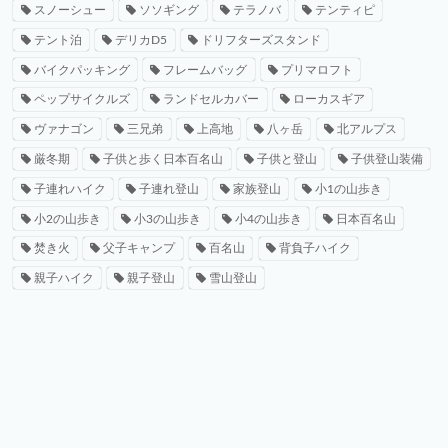
スノーシュー
ソソギング
テラノバ
テンティピ
テント泊
デリカD5
ドリフターズスタンド
バイクパッキング
フレームバッグ
プリマロフト
ペップサイクルズ
ランドセルカバー
ローカスギア
ヴァナゴン
三兄弟
上高地
八ヶ岳
北アルプス
厳冬期
子供と歩く日本百名山
子供と登山
子供登山装備
子連れハイク
子連れ登山
家族登山
小1の山歩き
小2の山歩き
小3の山歩き
小4の山歩き
日本百名山
焚き火
父子キャンプ
百名山
背負子ハイク
親子ハイク
親子登山
雪山登山