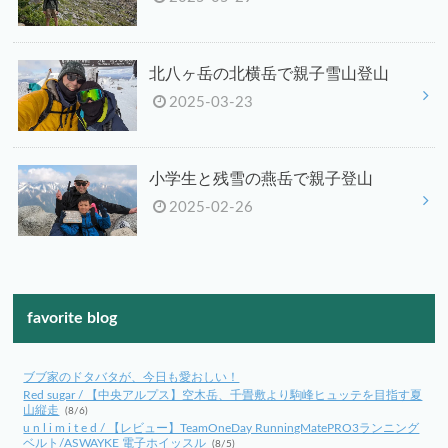
北八ヶ岳の北横岳で親子雪山登山
2025-03-23
小学生と残雪の燕岳で親子登山
2025-02-26
favorite blog
ブブ家のドタバタが、今日も愛おしい！
Red sugar / 【中央アルプス】空木岳、千畳敷より駒峰ヒュッテを目指す夏
山縦走
(8/6)
u n l i m i t e d / 【レビュー】TeamOneDay RunningMatePRO3ランニング
ベルト/ASWAYKE 電子ホイッスル
(8/5)