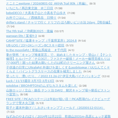
とことこexplorer / 20260801-02_AKHA Trail 80k（本編）
(8/3)
いちにち / 再訪東北旅 ＠二日目
(7/28)
bebeDECO / 大真名子山と小真名子山歩き
(7/28)
お外でごはん。 / 西穂高岳 日帰り
(7/26)
drifter's stand / チャリで行く ドリフの ほろ酔いビジホ泊 2days 【熊谷編】
(7/14)
The 9th trail. / 沖縄旅2025・後編
(12/27)
wanwan-life / 某省9-3
(6/8)
CAMP*SITE / 猛暑キャンプ（千葉県某所）2024.8
(9/16)
UB-LOG / 23〜24シーズンBCスキー総括
(5/15)
In the moonlight / 脊振山系縦走 ＃千代田
(4/1)
妻が突然「キャンプ推進宣言」で、始めましたキャンプ・登山♪ / 【テント
修理】ヒルバーグ「ナロ3GT」ファスナー破損！メーカー修理見積もりは
77,000円！困った結果お願いしたのは町のクリーニング屋さん
(2/17)
子供達の日常にUltralight! 外遊びを楽しくするasobitogear / ULなんてくそ
くらえ！パイントグラスケースの在庫を補充しました
(9/14)
登ったり、漕いだり。 / 2022.11.26-27 伊豆大島バイクパッキング
(12/6)
Luck / 11/15週目 3月7日-3月13日
(3/15)
sotoblog / BROMPTONのムダなカスタムを楽しむ
(2/28)
山旅ロッジ / 立山・劔岳 テント泊 DAY2 剱沢キャンプ場〜剱岳ピストン
〜室堂へ
(8/18)
FREE SITE / PICAのコテージは年始が狙い目！PICA西湖のレイクビューグ
ランデで焚き火三昧
(1/13)
双子と週末外遊び / しおさいキャンプフィールド（20200112-0114）
(7/22)
ねずみのやまのぼり / 2014年12月22日 乾徳山2031m-高原ヒュッテ避難