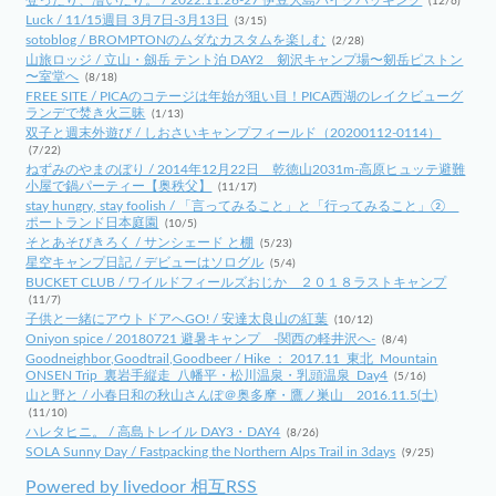
登ったり、漕いだり。 / 2022.11.26-27 伊豆大島バイクパッキング
(12/6)
Luck / 11/15週目 3月7日-3月13日
(3/15)
sotoblog / BROMPTONのムダなカスタムを楽しむ
(2/28)
山旅ロッジ / 立山・劔岳 テント泊 DAY2 剱沢キャンプ場〜剱岳ピストン
〜室堂へ
(8/18)
FREE SITE / PICAのコテージは年始が狙い目！PICA西湖のレイクビューグ
ランデで焚き火三昧
(1/13)
双子と週末外遊び / しおさいキャンプフィールド（20200112-0114）
(7/22)
ねずみのやまのぼり / 2014年12月22日 乾徳山2031m-高原ヒュッテ避難
小屋で鍋パーティー【奥秩父】
(11/17)
stay hungry, stay foolish / 「言ってみること」と「行ってみること」②
ポートランド日本庭園
(10/5)
そとあそびきろく / サンシェード と棚
(5/23)
星空キャンプ日記 / デビューはソログル
(5/4)
BUCKET CLUB / ワイルドフィールズおじか ２０１８ラストキャンプ
(11/7)
子供と一緒にアウトドアへGO! / 安達太良山の紅葉
(10/12)
Oniyon spice / 20180721 避暑キャンプ -関西の軽井沢へ-
(8/4)
Goodneighbor,Goodtrail,Goodbeer / Hike ： 2017.11_東北_Mountain
ONSEN Trip_裏岩手縦走_八幡平・松川温泉・乳頭温泉_Day4
(5/16)
山と野と / 小春日和の秋山さんぽ＠奥多摩・鷹ノ巣山 2016.11.5(土)
(11/10)
ハレタヒニ。 / 高島トレイル DAY3・DAY4
(8/26)
SOLA Sunny Day / Fastpacking the Northern Alps Trail in 3days
(9/25)
Powered by livedoor 相互RSS