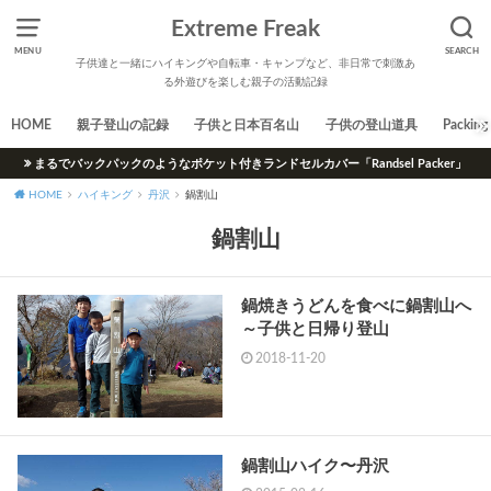
Extreme Freak
MENU
SEARCH
子供達と一緒にハイキングや自転車・キャンプなど、非日常で刺激あ
る外遊びを楽しむ親子の活動記録
HOME
親子登山の記録
子供と日本百名山
子供の登山道具
Packing 
まるでバックパックのようなポケット付きランドセルカバー「Randsel Packer」
HOME
ハイキング
丹沢
鍋割山
鍋割山
鍋焼きうどんを食べに鍋割山へ
～子供と日帰り登山
2018-11-20
鍋割山ハイク〜丹沢