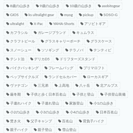
8歳の山歩き
9歳の山歩き
10歳の山歩き
asobitogear
GIOS
ks ultralight gear
myog
pickup
SOSO-G
ultralight
X-Pac
YAMA-Shorts
アソビトギア
カフラシル
ガレージブランド
キュムラス
クラフトビール
グラスキャリーポーチ
グラスケース
スノーシュー
ソソギング
テラノバ
テンティピ
テント泊
デリカD5
ドリフターズスタンド
バイクパッキング
フレームバッグ
プリマロフト
ペップサイクルズ
ランドセルカバー
ローカスギア
ヴァナゴン
三兄弟
上高地
八ヶ岳
北アルプス
厳冬期
子供と歩く日本百名山
子供と登山
子供登山装備
子連れハイク
子連れ登山
家族登山
小1の山歩き
小2の山歩き
小3の山歩き
小4の山歩き
日本百名山
焚き火
父子キャンプ
百名山
背負子ハイク
親子ハイク
親子登山
雪山登山