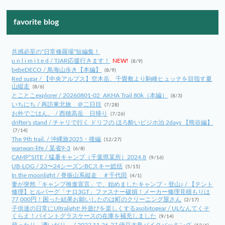
favorite blog
共感必至の“日常修羅場”短編集！
u n l i m i t e d / TJAR応援行きます！
NEW!
(8/9)
bebeDECO / 鳥海山歩き【本編】
(8/9)
Red sugar / 【中央アルプス】空木岳、千畳敷より駒峰ヒュッテを目指す夏
山縦走
(8/6)
とことこexplorer / 20260801-02_AKHA Trail 80k（本編）
(8/3)
いちにち / 再訪東北旅 ＠二日目
(7/28)
お外でごはん。 / 西穂高岳 日帰り
(7/26)
drifter's stand / チャリで行く ドリフの ほろ酔いビジホ泊 2days 【熊谷編】
(7/14)
The 9th trail. / 沖縄旅2025・後編
(12/27)
wanwan-life / 某省9-3
(6/8)
CAMP*SITE / 猛暑キャンプ（千葉県某所）2024.8
(9/16)
UB-LOG / 23〜24シーズンBCスキー総括
(5/15)
In the moonlight / 脊振山系縦走 ＃千代田
(4/1)
妻が突然「キャンプ推進宣言」で、始めましたキャンプ・登山♪ / 【テント
修理】ヒルバーグ「ナロ3GT」ファスナー破損！メーカー修理見積もりは
77,000円！困った結果お願いしたのは町のクリーニング屋さん
(2/17)
子供達の日常にUltralight! 外遊びを楽しくするasobitogear / ULなんてくそ
くらえ！パイントグラスケースの在庫を補充しました
(9/14)