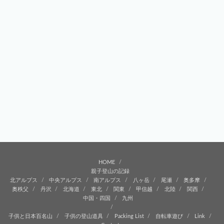
HOME
親子登山の記録
北アルプス
中央アルプス
南アルプス
八ヶ岳
尾瀬
奥多摩
奥秩父
丹沢
北海道
東北
関東
甲信越
北陸
関西
中国・四国
九州
子供と日本百名山
子供の登山道具
Packing List
自転車遊び
Link