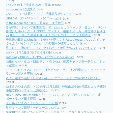
(7/14)
The 9th trail. / 沖縄旅2025・後編
(12/27)
wanwan-life / 某省9-3
(6/8)
CAMP*SITE / 猛暑キャンプ（千葉県某所）2024.8
(9/16)
UB-LOG / 23〜24シーズンBCスキー総括
(5/15)
In the moonlight / 脊振山系縦走 ＃千代田
(4/1)
妻が突然「キャンプ推進宣言」で、始めましたキャンプ・登山♪ / 【テント
修理】ヒルバーグ「ナロ3GT」ファスナー破損！メーカー修理見積もりは
77,000円！困った結果お願いしたのは町のクリーニング屋さん
(2/17)
子供達の日常にUltralight! 外遊びを楽しくするasobitogear / ULなんてくそ
くらえ！パイントグラスケースの在庫を補充しました
(9/14)
登ったり、漕いだり。 / 2022.11.26-27 伊豆大島バイクパッキング
(12/6)
Luck / 11/15週目 3月7日-3月13日
(3/15)
sotoblog / BROMPTONのムダなカスタムを楽しむ
(2/28)
山旅ロッジ / 立山・劔岳 テント泊 DAY2 剱沢キャンプ場〜剱岳ピストン
〜室堂へ
(8/18)
FREE SITE / PICAのコテージは年始が狙い目！PICA西湖のレイクビューグ
ランデで焚き火三昧
(1/13)
双子と週末外遊び / しおさいキャンプフィールド（20200112-0114）
(7/22)
ねずみのやまのぼり / 2014年12月22日 乾徳山2031m-高原ヒュッテ避難
小屋で鍋パーティー【奥秩父】
(11/17)
stay hungry, stay foolish / 「言ってみること」と「行ってみること」②
ポートランド日本庭園
(10/5)
そとあそびきろく / サンシェード と棚
(5/23)
星空キャンプ日記 / デビューはソログル
(5/4)
BUCKET CLUB / ワイルドフィールズおじか ２０１８ラストキャンプ