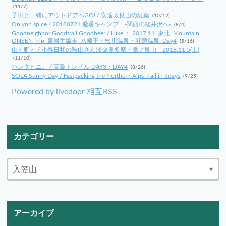
(11/7)
子供と一緒にアウトドアへGO! / 安達太良山の紅葉
(10/12)
Oniyon spice / 20180721 避暑キャンプ -関西の軽井沢へ-
(8/4)
Goodneighbor,Goodtrail,Goodbeer / Hike ： 2017.11_東北_Mountain
ONSEN Trip_裏岩手縦走_八幡平・松川温泉・乳頭温泉_Day4
(5/16)
山と野と / 小春日和の秋山さんぽ＠奥多摩・鷹ノ巣山 2016.11.5(土)
(11/10)
ハレタヒニ。 / 高島トレイル DAY3・DAY4
(8/26)
SOLA Sunny Day / Fastpacking the Northern Alps Trail in 3days
(9/25)
Powered by livedoor 相互RSS
カテゴリー
アーカイブ