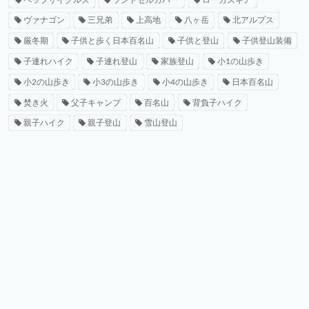
ヴァナゴン
三兄弟
上高地
八ヶ岳
北アルプス
厳冬期
子供と歩く日本百名山
子供と登山
子供登山装備
子連れハイク
子連れ登山
家族登山
小1の山歩き
小2の山歩き
小3の山歩き
小4の山歩き
日本百名山
焚き火
父子キャンプ
百名山
背負子ハイク
親子ハイク
親子登山
雪山登山