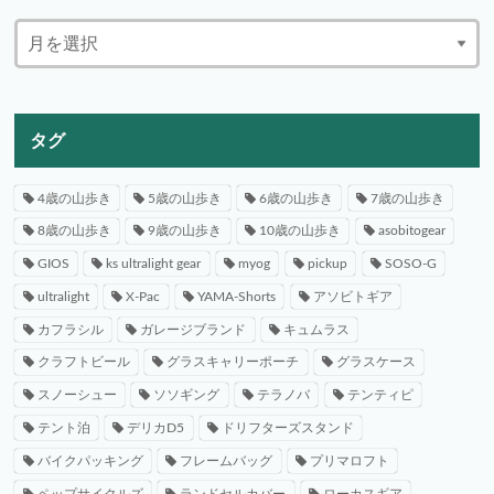
タグ
4歳の山歩き
5歳の山歩き
6歳の山歩き
7歳の山歩き
8歳の山歩き
9歳の山歩き
10歳の山歩き
asobitogear
GIOS
ks ultralight gear
myog
pickup
SOSO-G
ultralight
X-Pac
YAMA-Shorts
アソビトギア
カフラシル
ガレージブランド
キュムラス
クラフトビール
グラスキャリーポーチ
グラスケース
スノーシュー
ソソギング
テラノバ
テンティピ
テント泊
デリカD5
ドリフターズスタンド
バイクパッキング
フレームバッグ
プリマロフト
ペップサイクルズ
ランドセルカバー
ローカスギア