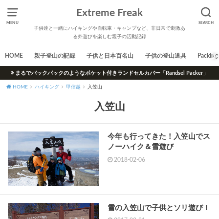
Extreme Freak
MENU
SEARCH
子供達と一緒にハイキングや自転車・キャンプなど、非日常で刺激あ
る外遊びを楽しむ親子の活動記録
HOME
親子登山の記録
子供と日本百名山
子供の登山道具
Packing 
まるでバックパックのようなポケット付きランドセルカバー「Randsel Packer」
HOME
ハイキング
甲信越
入笠山
入笠山
今年も行ってきた！入笠山でス
ノーハイク＆雪遊び
2018-02-06
雪の入笠山で子供とソリ遊び！