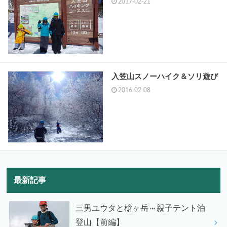
2017-02-21
入笠山スノーハイク＆ソリ遊び
2016-02-08
最新記事
三男ユウタと槍ヶ岳～親子テント泊
登山【前編】