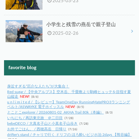
2025-03-23
小学生と残雪の燕岳で親子登山
2025-02-26
favorite blog
身近すぎる“厄介な人たち”が大集合！
Red sugar / 【中央アルプス】空木岳、千畳敷より駒峰ヒュッテを目指す夏
山縦走
NEW!
(8/6)
u n l i m i t e d / 【レビュー】TeamOneDay RunningMatePRO3ランニング
ベルト/ASWAYKE 電子ホイッスル
NEW!
(8/5)
とことこexplorer / 20260801-02_AKHA Trail 80k（本編）
(8/3)
いちにち / 再訪東北旅 ＠二日目
(7/28)
bebeDECO / 大真名子山と小真名子山歩き
(7/28)
お外でごはん。 / 西穂高岳 日帰り
(7/26)
drifter's stand / チャリで行く ドリフの ほろ酔いビジホ泊 2days 【熊谷編】