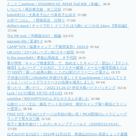
とことこexplorer / 20260801-02_AKHA Trail 80k（本編）
(8/3)
いちにち / 再訪東北旅 ＠二日目
(7/28)
bebeDECO / 大真名子山と小真名子山歩き
(7/28)
お外でごはん。 / 西穂高岳 日帰り
(7/26)
drifter's stand / チャリで行く ドリフの ほろ酔いビジホ泊 2days 【熊谷編】
(7/14)
The 9th trail. / 沖縄旅2025・後編
(12/27)
wanwan-life / 某省9-3
(6/8)
CAMP*SITE / 猛暑キャンプ（千葉県某所）2024.8
(9/16)
UB-LOG / 23〜24シーズンBCスキー総括
(5/15)
In the moonlight / 脊振山系縦走 ＃千代田
(4/1)
妻が突然「キャンプ推進宣言」で、始めましたキャンプ・登山♪ / 【テント
修理】ヒルバーグ「ナロ3GT」ファスナー破損！メーカー修理見積もりは
77,000円！困った結果お願いしたのは町のクリーニング屋さん
(2/17)
子供達の日常にUltralight! 外遊びを楽しくするasobitogear / ULなんてくそ
くらえ！パイントグラスケースの在庫を補充しました
(9/14)
登ったり、漕いだり。 / 2022.11.26-27 伊豆大島バイクパッキング
(12/6)
Luck / 11/15週目 3月7日-3月13日
(3/15)
sotoblog / BROMPTONのムダなカスタムを楽しむ
(2/28)
山旅ロッジ / 立山・劔岳 テント泊 DAY2 剱沢キャンプ場〜剱岳ピストン
〜室堂へ
(8/18)
FREE SITE / PICAのコテージは年始が狙い目！PICA西湖のレイクビューグ
ランデで焚き火三昧
(1/13)
双子と週末外遊び / しおさいキャンプフィールド（20200112-0114）
(7/22)
ねずみのやまのぼり / 2014年12月22日 乾徳山2031m-高原ヒュッテ避難