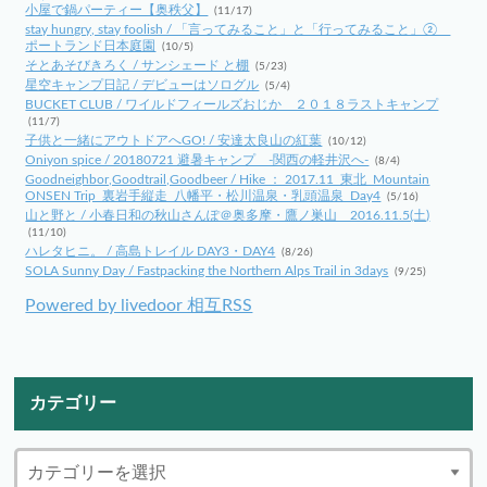
小屋で鍋パーティー【奥秩父】
(11/17)
stay hungry, stay foolish / 「言ってみること」と「行ってみること」②
ポートランド日本庭園
(10/5)
そとあそびきろく / サンシェード と棚
(5/23)
星空キャンプ日記 / デビューはソログル
(5/4)
BUCKET CLUB / ワイルドフィールズおじか ２０１８ラストキャンプ
(11/7)
子供と一緒にアウトドアへGO! / 安達太良山の紅葉
(10/12)
Oniyon spice / 20180721 避暑キャンプ -関西の軽井沢へ-
(8/4)
Goodneighbor,Goodtrail,Goodbeer / Hike ： 2017.11_東北_Mountain
ONSEN Trip_裏岩手縦走_八幡平・松川温泉・乳頭温泉_Day4
(5/16)
山と野と / 小春日和の秋山さんぽ＠奥多摩・鷹ノ巣山 2016.11.5(土)
(11/10)
ハレタヒニ。 / 高島トレイル DAY3・DAY4
(8/26)
SOLA Sunny Day / Fastpacking the Northern Alps Trail in 3days
(9/25)
Powered by livedoor 相互RSS
カテゴリー