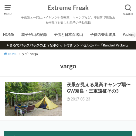
Extreme Freak
MENU
SEARCH
子供達と一緒にハイキングや自転車・キャンプなど、非日常で刺激あ
る外遊びを楽しむ親子の活動記録
HOME
親子登山の記録
子供と日本百名山
子供の登山道具
Packing 
まるでバックパックのようなポケット付きランドセルカバー「Randsel Packer」
HOME
タグ : vargo
vargo
夜景が見える尾高キャンプ場〜
GW奈良・三重遠征その3
2017-05-23