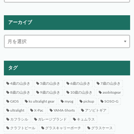
アーカイブ
タグ
4歳の山歩き
5歳の山歩き
6歳の山歩き
7歳の山歩き
8歳の山歩き
9歳の山歩き
10歳の山歩き
asobitogear
GIOS
ks ultralight gear
myog
pickup
SOSO-G
ultralight
X-Pac
YAMA-Shorts
アソビトギア
カフラシル
ガレージブランド
キュムラス
クラフトビール
グラスキャリーポーチ
グラスケース