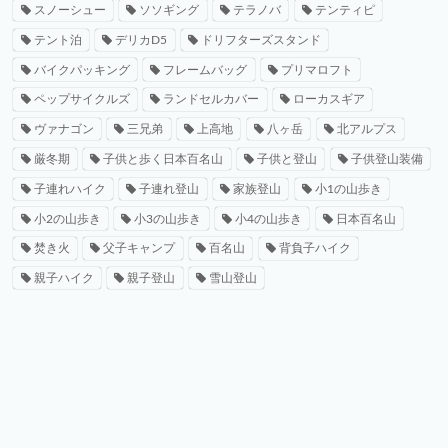
スノーシュー
ソソギング
テラノバ
テンティピ
テント泊
デリカD5
ドリフターズスタンド
バイクパッキング
フレームバッグ
プリマロフト
ペップサイクルズ
ランドセルカバー
ローカスギア
ヴァナゴン
三兄弟
上高地
八ヶ岳
北アルプス
厳冬期
子供と歩く日本百名山
子供と登山
子供登山装備
子連れハイク
子連れ登山
家族登山
小1の山歩き
小2の山歩き
小3の山歩き
小4の山歩き
日本百名山
焚き火
父子キャンプ
百名山
背負子ハイク
親子ハイク
親子登山
雪山登山