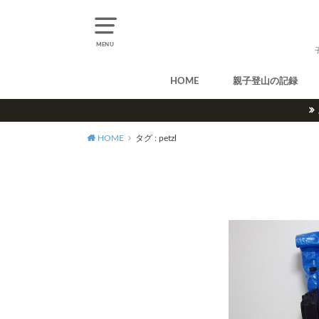
MENU
HOME
親子登山の記録
北アルプス
中央アルプス
南アルプス
八ヶ岳
尾瀬
奥多摩
奥秩父
丹沢
北海道
東北
関東
甲信越
北陸
関西
中国・四国
九州
HOME
タグ : petzl