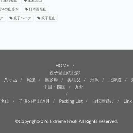
子連れ登山
家族登山
小4の山歩き
日本百名山
ク
親子ハイク
親子登山
HOME
親子登山の記録
八ヶ岳
尾瀬
奥多摩
奥秩父
丹沢
北海道
中国・四国
九州
百名山
子供の登山道具
Packing List
自転車遊び
Link
©Copyright2026
Extreme Freak
.All Rights Reserved.