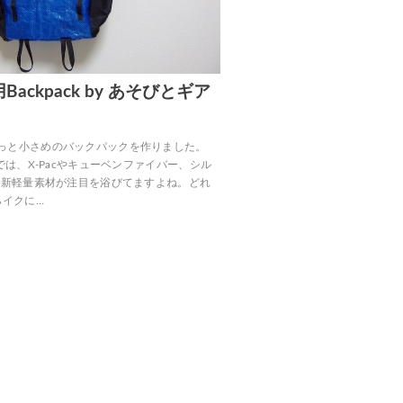
ackpack by あそびとギア
っと小さめのバックパックを作りました。
界では、X-Pacやキューベンファイバー、シル
な最新軽量素材が注目を浴びてますよね。どれ
ハイクに…