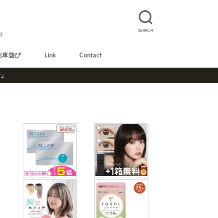
SEARCH
録
転車遊び
Link
Contact
r」