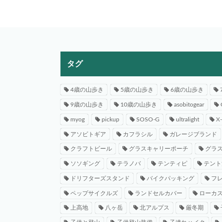
タグ
4歳の山歩き
5歳の山歩き
6歳の山歩き
9歳の山歩き
10歳の山歩き
asobitogear
myog
pickup
SOSO-G
ultralight
X
アソビトギア
カフラシル
ガレージブランド
クラフトビール
グラスキャリーポーチ
グラ
ソソギング
テラノバ
テンティピ
テント
ドリフターズスタンド
バイクパッキング
フ
ペップサイクルズ
ランドセルカバー
ローカ
上高地
八ヶ岳
北アルプス
厳冬期