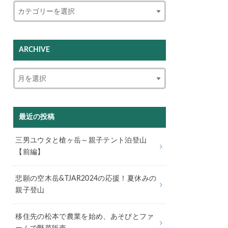
ARCHIVE
最近の投稿
三男ユウタと槍ヶ岳～親子テント泊登山
【前編】
悲願の空木岳&TJAR2024の応援！夏休みの
親子登山
移住先の松本で農業を始め、あそびとファ