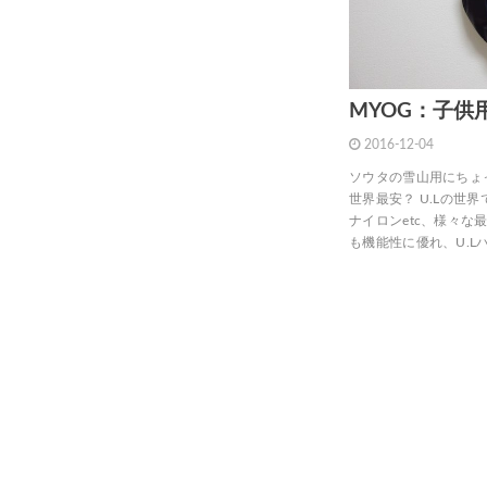
MYOG：子供用B
2016-12-04
ソウタの雪山用にちょ
世界最安？ U.Lの世
ナイロンetc、様々
も機能性に優れ、U.L