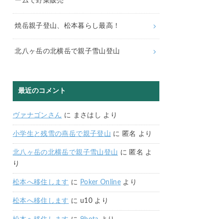
ームで野菜販売
焼岳親子登山、松本暮らし最高！
北八ヶ岳の北横岳で親子雪山登山
最近のコメント
ヴァナゴンさん
に
まさはし
より
小学生と残雪の燕岳で親子登山
に
匿名
より
北八ヶ岳の北横岳で親子雪山登山
に
匿名
よ
り
松本へ移住します
に
Poker Online
より
松本へ移住します
に
u10
より