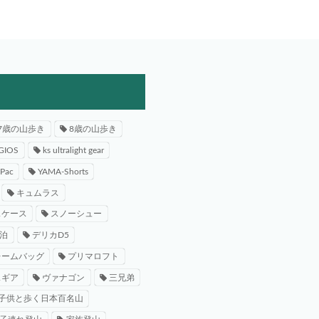
7歳の山歩き
8歳の山歩き
GIOS
ks ultralight gear
-Pac
YAMA-Shorts
キュムラス
スケース
スノーシュー
泊
デリカD5
レームバッグ
プリマロフト
スギア
ヴァナゴン
三兄弟
子供と歩く日本百名山