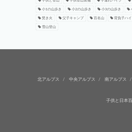
子供と登山
子供登山装備
子連れハイク
小1の山歩き
小2の山歩き
小3の山歩き
焚き火
父子キャンプ
百名山
背負子ハイ
雪山登山
北アルプス
中央アルプス
南アルプス
子供と日本