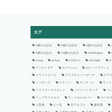
タグ
4歳の山歩き
5歳の山歩き
6歳の山歩き
9歳の山歩き
10歳の山歩き
asobitogear
myog
pickup
SOSO-G
ultralight
X
アソビトギア
カフラシル
ガレージブランド
クラフトビール
グラスキャリーポーチ
グラ
ソソギング
テラノバ
テンティピ
テント
ドリフターズスタンド
バイクパッキング
フ
ペップサイクルズ
ランドセルカバー
ローカ
上高地
八ヶ岳
北アルプス
厳冬期