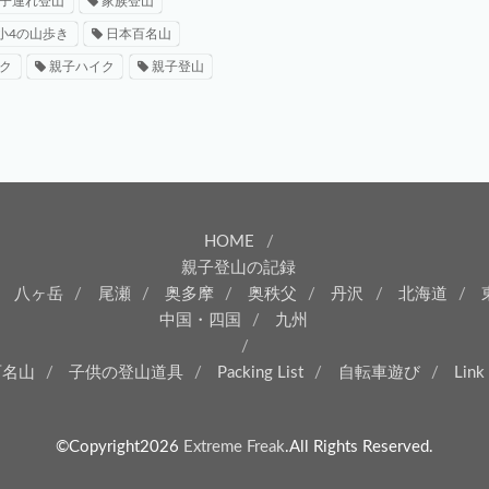
子連れ登山
家族登山
小4の山歩き
日本百名山
ク
親子ハイク
親子登山
HOME
親子登山の記録
八ヶ岳
尾瀬
奥多摩
奥秩父
丹沢
北海道
中国・四国
九州
百名山
子供の登山道具
Packing List
自転車遊び
Link
©Copyright2026
Extreme Freak
.All Rights Reserved.