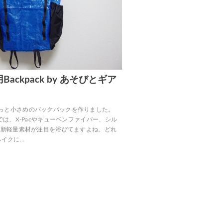
ackpack by あそびとギア
っと小さめのバックパックを作りました。
界では、X-Pacやキューベンファイバー、シル
な最新軽量素材が注目を浴びてますよね。どれ
ハイクに…