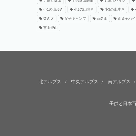
子供と登山
子供登山装備
子連れハイク
小1の山歩き
小2の山歩き
小3の山歩き
焚き火
父子キャンプ
百名山
背負子ハイ
雪山登山
北アルプス
中央アルプス
南アルプス
子供と日本