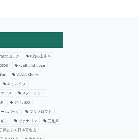
7歳の山歩き
8歳の山歩き
GIOS
ks ultralight gear
-Pac
YAMA-Shorts
キュムラス
スケース
スノーシュー
泊
デリカD5
レームバッグ
プリマロフト
スギア
ヴァナゴン
三兄弟
子供と歩く日本百名山