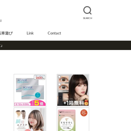
SEARCH
録
転車遊び
Link
Contact
r」