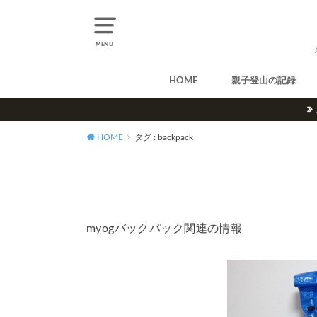
MENU
HOME
親子登山の記録
北アルプス
中央アルプス
南アルプス
八ヶ岳
尾瀬
奥多摩
奥秩父
丹沢
北海道
東北
関東
甲信越
北陸
関西
中国・四国
九州
HOME
タグ : backpack
myogバックパック関連の情報