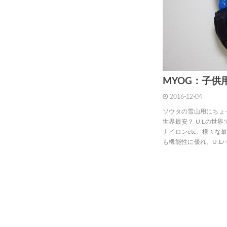
MYOG：子供用B
2016-12-04
ソウタの雪山用にちょ
世界最安？ U.Lの世
ナイロンetc、様々
も機能性に優れ、U.L