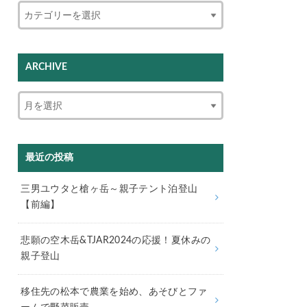
ARCHIVE
最近の投稿
三男ユウタと槍ヶ岳～親子テント泊登山
【前編】
悲願の空木岳&TJAR2024の応援！夏休みの
親子登山
移住先の松本で農業を始め、あそびとファ