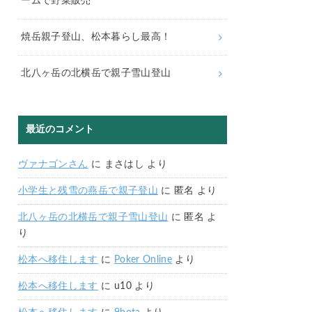
ームで野菜販売
焼岳親子登山、松本暮らし最高！
北八ヶ岳の北横岳で親子雪山登山
最近のコメント
ヴァナゴンさん
に
まさはし
より
小学生と残雪の燕岳で親子登山
に
匿名
より
北八ヶ岳の北横岳で親子雪山登山
に
匿名
よ
り
松本へ移住します
に
Poker Online
より
松本へ移住します
に
u10
より