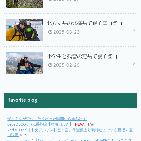
北八ヶ岳の北横岳で親子雪山登山
2025-03-23
小学生と残雪の燕岳で親子登山
2025-02-26
favorite blog
ぜんぶ私が中心、そう思った瞬間から歪み出す
bebeDECO / ＋α番外編【鳥海山歩き】
NEW!
(8/6)
Red sugar / 【中央アルプス】空木岳、千畳敷より駒峰ヒュッテを目指す夏
山縦走
(8/6)
u n l i m i t e d / 【レビュー】TeamOneDay RunningMatePRO3ランニング