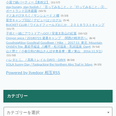
小屋で鍋パーティー【奥秩父】
(11/17)
stay hungry, stay foolish / 「言ってみること」と「行ってみること」②
ポートランド日本庭園
(10/5)
そとあそびきろく / サンシェード と棚
(5/23)
星空キャンプ日記 / デビューはソログル
(5/4)
BUCKET CLUB / ワイルドフィールズおじか ２０１８ラストキャンプ
(11/7)
子供と一緒にアウトドアへGO! / 安達太良山の紅葉
(10/12)
Oniyon spice / 20180721 避暑キャンプ -関西の軽井沢へ-
(8/4)
Goodneighbor,Goodtrail,Goodbeer / Hike ： 2017.11_東北_Mountain
ONSEN Trip_裏岩手縦走_八幡平・松川温泉・乳頭温泉_Day4
(5/16)
山と野と / 小春日和の秋山さんぽ＠奥多摩・鷹ノ巣山 2016.11.5(土)
(11/10)
ハレタヒニ。 / 高島トレイル DAY3・DAY4
(8/26)
SOLA Sunny Day / Fastpacking the Northern Alps Trail in 3days
(9/25)
Powered by livedoor 相互RSS
カテゴリー