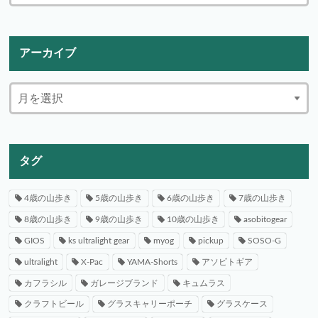
アーカイブ
タグ
4歳の山歩き
5歳の山歩き
6歳の山歩き
7歳の山歩き
8歳の山歩き
9歳の山歩き
10歳の山歩き
asobitogear
GIOS
ks ultralight gear
myog
pickup
SOSO-G
ultralight
X-Pac
YAMA-Shorts
アソビトギア
カフラシル
ガレージブランド
キュムラス
クラフトビール
グラスキャリーポーチ
グラスケース