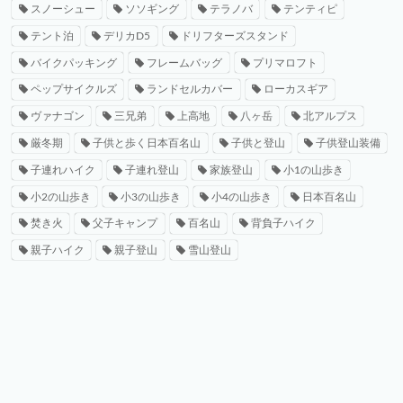
スノーシュー
ソソギング
テラノバ
テンティピ
テント泊
デリカD5
ドリフターズスタンド
バイクパッキング
フレームバッグ
プリマロフト
ペップサイクルズ
ランドセルカバー
ローカスギア
ヴァナゴン
三兄弟
上高地
八ヶ岳
北アルプス
厳冬期
子供と歩く日本百名山
子供と登山
子供登山装備
子連れハイク
子連れ登山
家族登山
小1の山歩き
小2の山歩き
小3の山歩き
小4の山歩き
日本百名山
焚き火
父子キャンプ
百名山
背負子ハイク
親子ハイク
親子登山
雪山登山