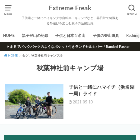
Extreme Freak
MENU
SEARCH
子供達と一緒にハイキングや自転車・キャンプなど、非日常で刺激あ
る外遊びを楽しむ親子の活動記録
HOME
親子登山の記録
子供と日本百名山
子供の登山道具
Packing 
まるでバックパックのようなポケット付きランドセルカバー「Randsel Packer」
HOME
タグ : 秋葉神社前キャンプ場
秋葉神社前キャンプ場
子供と一緒にハマイチ（浜名湖
一周）ライド
2021-05-10