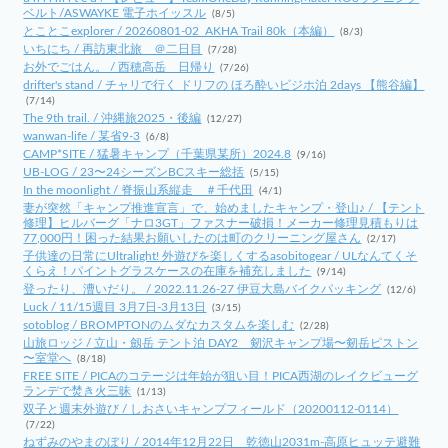
ベルト/ASWAYKE 電子ホイッスル
(8/5)
とことこexplorer / 20260801-02_AKHA Trail 80k（本編）
(8/3)
いちにち / 再訪東北旅 ＠二日目
(7/28)
お外でごはん。 / 西穂高岳 日帰り
(7/26)
drifter's stand / チャリで行く ドリフの ほろ酔いビジホ泊 2days 【熊谷編】
(7/14)
The 9th trail. / 沖縄旅2025・後編
(12/27)
wanwan-life / 某省9-3
(6/8)
CAMP*SITE / 猛暑キャンプ（千葉県某所）2024.8
(9/16)
UB-LOG / 23〜24シーズンBCスキー総括
(5/15)
In the moonlight / 脊振山系縦走 ＃千代田
(4/1)
妻が突然「キャンプ推進宣言」で、始めましたキャンプ・登山♪ / 【テント
修理】ヒルバーグ「ナロ3GT」ファスナー破損！メーカー修理見積もりは
77,000円！困った結果お願いしたのは町のクリーニング屋さん
(2/17)
子供達の日常にUltralight! 外遊びを楽しくするasobitogear / ULなんてくそ
くらえ！パイントグラスケースの在庫を補充しました
(9/14)
登ったり、漕いだり。 / 2022.11.26-27 伊豆大島バイクパッキング
(12/6)
Luck / 11/15週目 3月7日-3月13日
(3/15)
sotoblog / BROMPTONのムダなカスタムを楽しむ
(2/28)
山旅ロッジ / 立山・劔岳 テント泊 DAY2 剱沢キャンプ場〜剱岳ピストン
〜室堂へ
(8/18)
FREE SITE / PICAのコテージは年始が狙い目！PICA西湖のレイクビューグ
ランデで焚き火三昧
(1/13)
双子と週末外遊び / しおさいキャンプフィールド（20200112-0114）
(7/22)
ねずみのやまのぼり / 2014年12月22日 乾徳山2031m-高原ヒュッテ避難