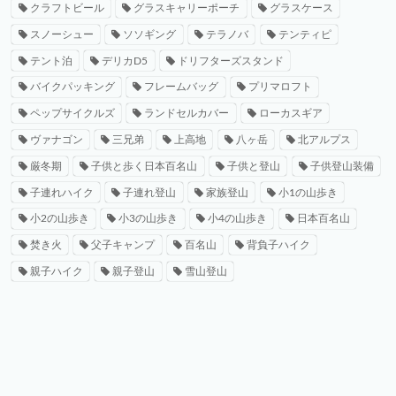
クラフトビール
グラスキャリーポーチ
グラスケース
スノーシュー
ソソギング
テラノバ
テンティピ
テント泊
デリカD5
ドリフターズスタンド
バイクパッキング
フレームバッグ
プリマロフト
ペップサイクルズ
ランドセルカバー
ローカスギア
ヴァナゴン
三兄弟
上高地
八ヶ岳
北アルプス
厳冬期
子供と歩く日本百名山
子供と登山
子供登山装備
子連れハイク
子連れ登山
家族登山
小1の山歩き
小2の山歩き
小3の山歩き
小4の山歩き
日本百名山
焚き火
父子キャンプ
百名山
背負子ハイク
親子ハイク
親子登山
雪山登山