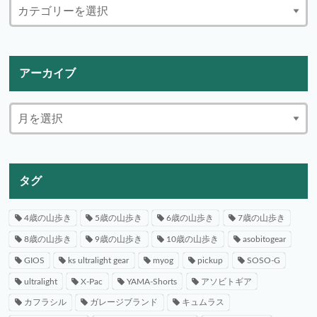
アーカイブ
タグ
4歳の山歩き
5歳の山歩き
6歳の山歩き
7歳の山歩き
8歳の山歩き
9歳の山歩き
10歳の山歩き
asobitogear
GIOS
ks ultralight gear
myog
pickup
SOSO-G
ultralight
X-Pac
YAMA-Shorts
アソビトギア
カフラシル
ガレージブランド
キュムラス