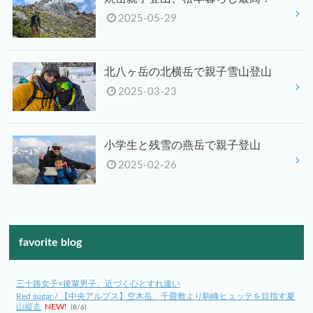
2025-05-29
北八ヶ岳の北横岳で親子雪山登山
2025-03-23
小学生と残雪の燕岳で親子登山
2025-02-26
favorite blog
三十路女子×後輩男子、近づく心とすれ違い
Red sugar / 【中央アルプス】空木岳、千畳敷より駒峰ヒュッテを目指す夏
山縦走
NEW!
(8/6)