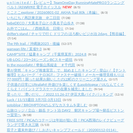
u n l i m i t e d / 【レビュー】TeamOneDay RunningMatePRO3ランニング
ベルト/ASWAYKE 電子ホイッスル
NEW!
(8/5)
とことこexplorer / 20260801-02_AKHA Trail 80k（本編）
(8/3)
いちにち / 再訪東北旅 ＠二日目
(7/28)
bebeDECO / 大真名子山と小真名子山歩き
(7/28)
お外でごはん。 / 西穂高岳 日帰り
(7/26)
drifter's stand / チャリで行く ドリフの ほろ酔いビジホ泊 2days 【熊谷編】
(7/14)
The 9th trail. / 沖縄旅2025・後編
(12/27)
wanwan-life / 某省9-3
(6/8)
CAMP*SITE / 猛暑キャンプ（千葉県某所）2024.8
(9/16)
UB-LOG / 23〜24シーズンBCスキー総括
(5/15)
In the moonlight / 脊振山系縦走 ＃千代田
(4/1)
妻が突然「キャンプ推進宣言」で、始めましたキャンプ・登山♪ / 【テント
修理】ヒルバーグ「ナロ3GT」ファスナー破損！メーカー修理見積もりは
77,000円！困った結果お願いしたのは町のクリーニング屋さん
(2/17)
子供達の日常にUltralight! 外遊びを楽しくするasobitogear / ULなんてくそ
くらえ！パイントグラスケースの在庫を補充しました
(9/14)
登ったり、漕いだり。 / 2022.11.26-27 伊豆大島バイクパッキング
(12/6)
Luck / 11/15週目 3月7日-3月13日
(3/15)
sotoblog / BROMPTONのムダなカスタムを楽しむ
(2/28)
山旅ロッジ / 立山・劔岳 テント泊 DAY2 剱沢キャンプ場〜剱岳ピストン
〜室堂へ
(8/18)
FREE SITE / PICAのコテージは年始が狙い目！PICA西湖のレイクビューグ
ランデで焚き火三昧
(1/13)
双子と週末外遊び / しおさいキャンプフィールド（20200112-0114）