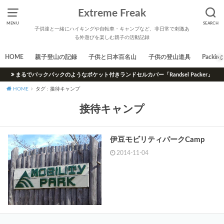
Extreme Freak
MENU
SEARCH
子供達と一緒にハイキングや自転車・キャンプなど、非日常で刺激あ
る外遊びを楽しむ親子の活動記録
HOME
親子登山の記録
子供と日本百名山
子供の登山道具
Packing 
まるでバックパックのようなポケット付きランドセルカバー「Randsel Packer」
HOME
タグ : 接待キャンプ
接待キャンプ
伊豆モビリティパークCamp
2014-11-04