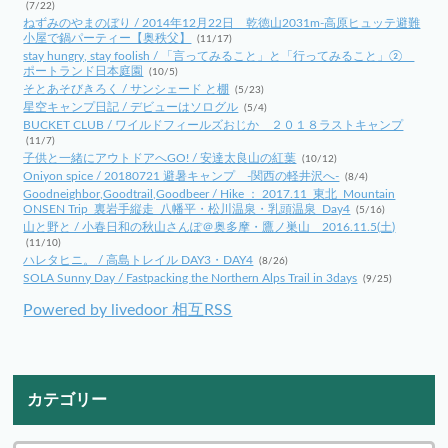
(7/22)
ねずみのやまのぼり / 2014年12月22日 乾徳山2031m-高原ヒュッテ避難
小屋で鍋パーティー【奥秩父】
(11/17)
stay hungry, stay foolish / 「言ってみること」と「行ってみること」②
ポートランド日本庭園
(10/5)
そとあそびきろく / サンシェード と棚
(5/23)
星空キャンプ日記 / デビューはソログル
(5/4)
BUCKET CLUB / ワイルドフィールズおじか ２０１８ラストキャンプ
(11/7)
子供と一緒にアウトドアへGO! / 安達太良山の紅葉
(10/12)
Oniyon spice / 20180721 避暑キャンプ -関西の軽井沢へ-
(8/4)
Goodneighbor,Goodtrail,Goodbeer / Hike ： 2017.11_東北_Mountain
ONSEN Trip_裏岩手縦走_八幡平・松川温泉・乳頭温泉_Day4
(5/16)
山と野と / 小春日和の秋山さんぽ＠奥多摩・鷹ノ巣山 2016.11.5(土)
(11/10)
ハレタヒニ。 / 高島トレイル DAY3・DAY4
(8/26)
SOLA Sunny Day / Fastpacking the Northern Alps Trail in 3days
(9/25)
Powered by livedoor 相互RSS
カテゴリー