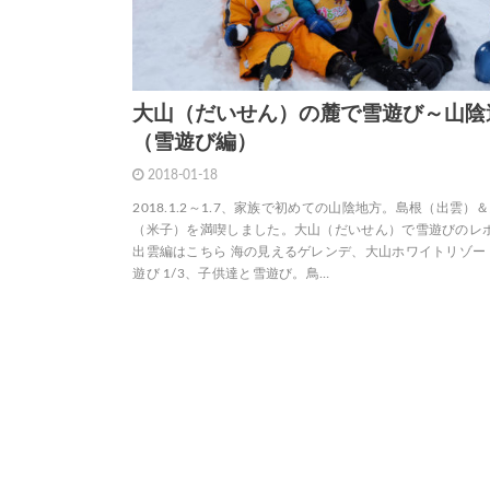
大山（だいせん）の麓で雪遊び～山陰
（雪遊び編）
2018-01-18
2018.1.2～1.7、家族で初めての山陰地方。島根（出雲）
（米子）を満喫しました。大山（だいせん）で雪遊びのレ
出雲編はこちら 海の見えるゲレンデ、大山ホワイトリゾー
遊び 1/3、子供達と雪遊び。鳥…