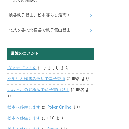
ームで野菜販売
焼岳親子登山、松本暮らし最高！
北八ヶ岳の北横岳で親子雪山登山
最近のコメント
ヴァナゴンさん
に
まさはし
より
小学生と残雪の燕岳で親子登山
に
匿名
より
北八ヶ岳の北横岳で親子雪山登山
に
匿名
よ
り
松本へ移住します
に
Poker Online
より
松本へ移住します
に
u10
より