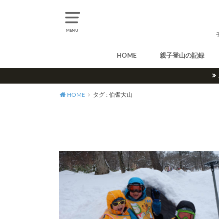
MENU
HOME
親子登山の記録
北アルプス
中央アルプス
南アルプス
八ヶ岳
尾瀬
奥多摩
奥秩父
丹沢
北海道
東北
関東
甲信越
北陸
関西
中国・四国
九州
HOME
タグ : 伯耆大山