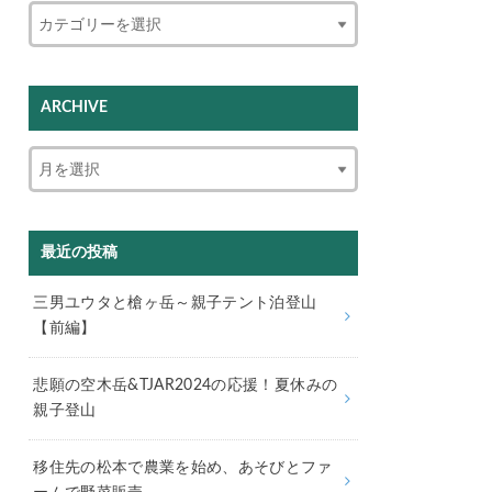
ARCHIVE
最近の投稿
三男ユウタと槍ヶ岳～親子テント泊登山
【前編】
悲願の空木岳&TJAR2024の応援！夏休みの
親子登山
移住先の松本で農業を始め、あそびとファ