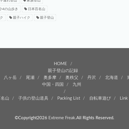
子連れ登山
家族登山
小4の山歩き
日本百名山
ク
親子ハイク
親子登山
HOME
親子登山の記録
八ヶ岳
尾瀬
奥多摩
奥秩父
丹沢
北海道
中国・四国
九州
百名山
子供の登山道具
Packing List
自転車遊び
Link
©Copyright2026
Extreme Freak
.All Rights Reserved.