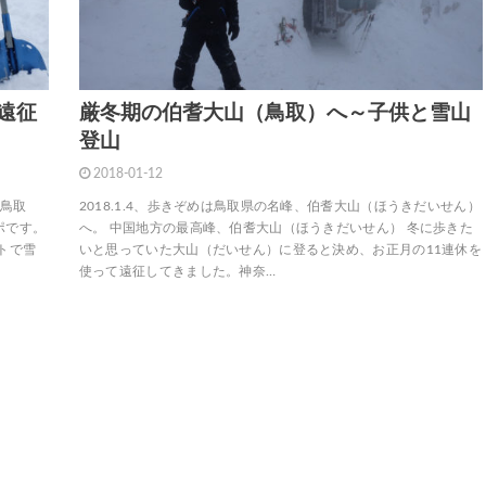
遠征
厳冬期の伯耆大山（鳥取）へ～子供と雪山
登山
2018-01-12
＆鳥取
2018.1.4、歩きぞめは鳥取県の名峰、伯耆大山（ほうきだいせん）
ポです。
へ。 中国地方の最高峰、伯耆大山（ほうきだいせん） 冬に歩きた
トで雪
いと思っていた大山（だいせん）に登ると決め、お正月の11連休を
使って遠征してきました。神奈…