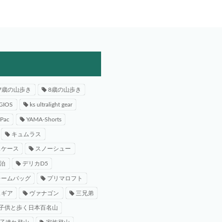
7歳の山歩き
8歳の山歩き
GIOS
ks ultralight gear
-Pac
YAMA-Shorts
キュムラス
スケース
スノーシュー
泊
デリカD5
レームバッグ
プリマロフト
スギア
ヴァナゴン
三兄弟
子供と歩く日本百名山