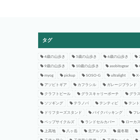
タグ
4歳の山歩き
5歳の山歩き
6歳の山歩き
9歳の山歩き
10歳の山歩き
asobitogear
myog
pickup
SOSO-G
ultralight
X
アソビトギア
カフラシル
ガレージブランド
クラフトビール
グラスキャリーポーチ
グラ
ソソギング
テラノバ
テンティピ
テント
ドリフターズスタンド
バイクパッキング
フ
ペップサイクルズ
ランドセルカバー
ローカ
上高地
八ヶ岳
北アルプス
厳冬期