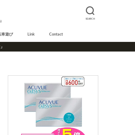
SEARCH
録
転車遊び
Link
Contact
r」