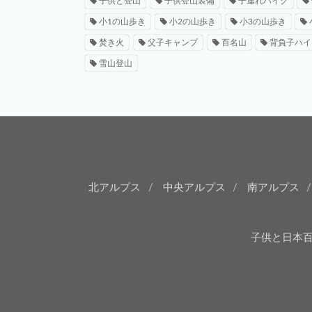
子供と登山
子供登山装備
子連れハイク
小1の山歩き
小2の山歩き
小3の山歩き
焚き火
父子キャンプ
百名山
背負子ハイ
雪山登山
北アルプス
中央アルプス
南アルプス
子供と日本