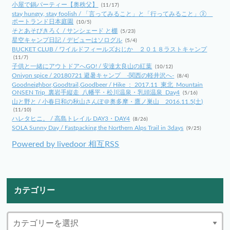
小屋で鍋パーティー【奥秩父】
(11/17)
stay hungry, stay foolish / 「言ってみること」と「行ってみること」②
ポートランド日本庭園
(10/5)
そとあそびきろく / サンシェード と棚
(5/23)
星空キャンプ日記 / デビューはソログル
(5/4)
BUCKET CLUB / ワイルドフィールズおじか ２０１８ラストキャンプ
(11/7)
子供と一緒にアウトドアへGO! / 安達太良山の紅葉
(10/12)
Oniyon spice / 20180721 避暑キャンプ -関西の軽井沢へ-
(8/4)
Goodneighbor,Goodtrail,Goodbeer / Hike ： 2017.11_東北_Mountain
ONSEN Trip_裏岩手縦走_八幡平・松川温泉・乳頭温泉_Day4
(5/16)
山と野と / 小春日和の秋山さんぽ＠奥多摩・鷹ノ巣山 2016.11.5(土)
(11/10)
ハレタヒニ。 / 高島トレイル DAY3・DAY4
(8/26)
SOLA Sunny Day / Fastpacking the Northern Alps Trail in 3days
(9/25)
Powered by livedoor 相互RSS
カテゴリー