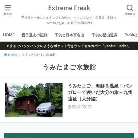
Extreme Freak
MENU
SEARCH
子供達と一緒にハイキングや自転車・キャンプなど、非日常で刺激あ
る外遊びを楽しむ親子の活動記録
HOME
親子登山の記録
子供と日本百名山
子供の登山道具
Packing 
まるでバックパックのようなポケット付きランドセルカバー「Randsel Packer」
HOME
タグ : うみたまご水族館
うみたまご水族館
うみたまご、海鮮＆温泉！バン
ガローで凌いだ大分の旅～九州
遠征（大分編）
2019-05-20