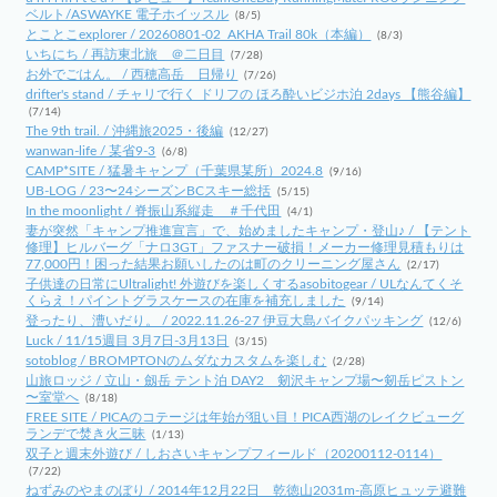
ベルト/ASWAYKE 電子ホイッスル
(8/5)
とことこexplorer / 20260801-02_AKHA Trail 80k（本編）
(8/3)
いちにち / 再訪東北旅 ＠二日目
(7/28)
お外でごはん。 / 西穂高岳 日帰り
(7/26)
drifter's stand / チャリで行く ドリフの ほろ酔いビジホ泊 2days 【熊谷編】
(7/14)
The 9th trail. / 沖縄旅2025・後編
(12/27)
wanwan-life / 某省9-3
(6/8)
CAMP*SITE / 猛暑キャンプ（千葉県某所）2024.8
(9/16)
UB-LOG / 23〜24シーズンBCスキー総括
(5/15)
In the moonlight / 脊振山系縦走 ＃千代田
(4/1)
妻が突然「キャンプ推進宣言」で、始めましたキャンプ・登山♪ / 【テント
修理】ヒルバーグ「ナロ3GT」ファスナー破損！メーカー修理見積もりは
77,000円！困った結果お願いしたのは町のクリーニング屋さん
(2/17)
子供達の日常にUltralight! 外遊びを楽しくするasobitogear / ULなんてくそ
くらえ！パイントグラスケースの在庫を補充しました
(9/14)
登ったり、漕いだり。 / 2022.11.26-27 伊豆大島バイクパッキング
(12/6)
Luck / 11/15週目 3月7日-3月13日
(3/15)
sotoblog / BROMPTONのムダなカスタムを楽しむ
(2/28)
山旅ロッジ / 立山・劔岳 テント泊 DAY2 剱沢キャンプ場〜剱岳ピストン
〜室堂へ
(8/18)
FREE SITE / PICAのコテージは年始が狙い目！PICA西湖のレイクビューグ
ランデで焚き火三昧
(1/13)
双子と週末外遊び / しおさいキャンプフィールド（20200112-0114）
(7/22)
ねずみのやまのぼり / 2014年12月22日 乾徳山2031m-高原ヒュッテ避難