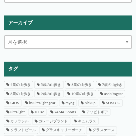
アーカイブ
タグ
4歳の山歩き
5歳の山歩き
6歳の山歩き
7歳の山歩き
8歳の山歩き
9歳の山歩き
10歳の山歩き
asobitogear
GIOS
ks ultralight gear
myog
pickup
SOSO-G
ultralight
X-Pac
YAMA-Shorts
アソビトギア
カフラシル
ガレージブランド
キュムラス
クラフトビール
グラスキャリーポーチ
グラスケース