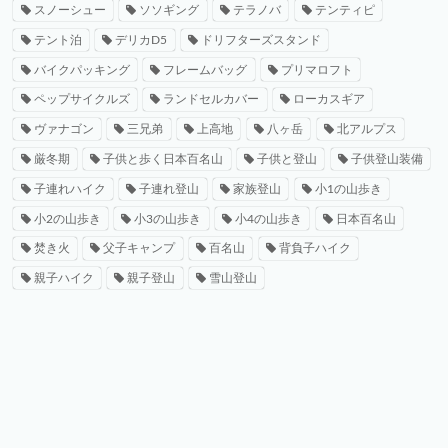
スノーシュー
ソソギング
テラノバ
テンティピ
テント泊
デリカD5
ドリフターズスタンド
バイクパッキング
フレームバッグ
プリマロフト
ペップサイクルズ
ランドセルカバー
ローカスギア
ヴァナゴン
三兄弟
上高地
八ヶ岳
北アルプス
厳冬期
子供と歩く日本百名山
子供と登山
子供登山装備
子連れハイク
子連れ登山
家族登山
小1の山歩き
小2の山歩き
小3の山歩き
小4の山歩き
日本百名山
焚き火
父子キャンプ
百名山
背負子ハイク
親子ハイク
親子登山
雪山登山